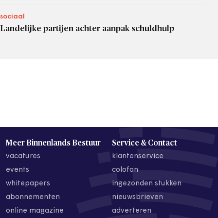
sociaal
Landelijke partijen achter aanpak schuldhulp
Meer Binnenlands Bestuur
Service & Contact
vacatures
klantenservice
events
colofon
whitepapers
ingezonden stukken
abonnementen
nieuwsbrieven
online magazine
adverteren