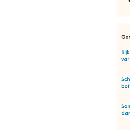
Ger
Rij
var
Sch
bot
Som
da