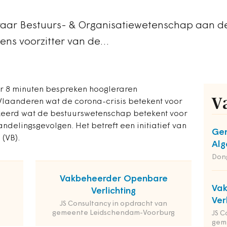
raar Bestuurs- & Organisatiewetenschap aan d
evens voorzitter van de…
er 8 minuten bespreken hoogleraren
V
laanderen wat de corona-crisis betekent voor
eerd wat de bestuurswetenschap betekent voor
andelingsgevolgen. Het betreft een initiatief van
Gem
(VB).
Alg
Dong
Vakbeheerder Openbare
Va
Verlichting
Ver
JS Consultancy in opdracht van
gemeente Leidschendam-Voorburg
JS C
gem