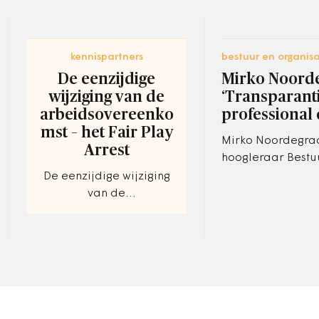
kennispartners
bestuur en organisa
De eenzijdige
Mirko Noorde
wijziging van de
‘Transparant
arbeidsovereenko
professional 
mst – het Fair Play
Mirko Noordegraa
Arrest
hoogleraar Bestu
Organisatiewete
De eenzijdige wijziging
de Universiteit Ut
van de
tevens voorzitter
arbeidsovereenkomst –
het Fair Play Arrest