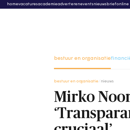
home
vacatures
academie
adverteren
events
nieuwsbrief
online
bestuur en organisatie
financi
bestuur en organisatie
/
nieuws
Mirko Noor
‘Transpara
cruciaal’