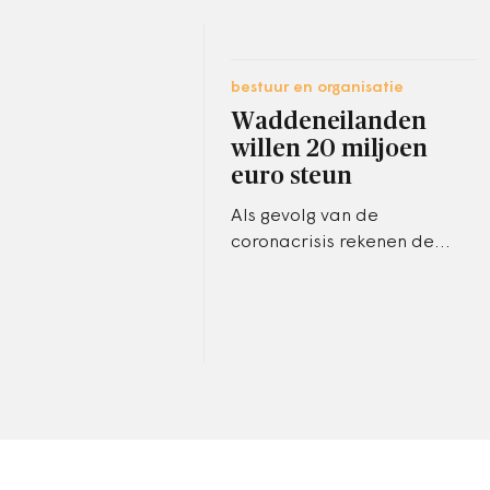
bestuur en organisatie
Waddeneilanden
willen 20 miljoen
euro steun
Als gevolg van de
coronacrisis rekenen de
Waddeneilanden dit jaar op
een halvering van het aantal
toeristen ten opzichte van
vorig jaar.…