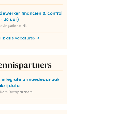
ewerker financiën & control
 - 36 uur)
evingsdienst NL
ijk alle vacatures
ennispartners
 integrale armoedeaanpak
kzij data
 Dam Datapartners