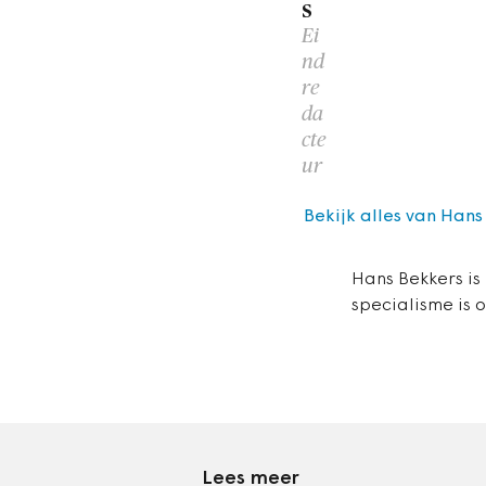
s
Ei
nd
re
da
cte
ur
Bekijk alles van Hans
Hans Bekkers is
specialisme is 
Lees meer