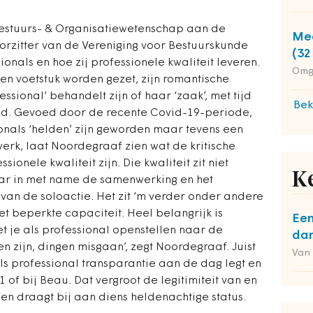
estuurs- & Organisatiewetenschap aan de
Med
voorzitter van de Vereniging voor Bestuurskunde
(32
ssionals en hoe zij professionele kwaliteit leveren.
Omg
en voetstuk worden gezet, zijn romantische
sional’ behandelt zijn of haar ‘zaak’, met tijd
Bek
ed. Gevoed door de recente Covid-19-periode,
onals ‘helden’ zijn geworden maar tevens een
werk, laat Noordegraaf zien wat de kritische
ionele kwaliteit zijn. Die kwaliteit zit niet
K
maar in met name de samenwerking en het
van de soloactie. Het zit ‘m verder onder andere
t beperkte capaciteit. Heel belangrijk is
Een
 je als professional openstellen naar de
dan
n zijn, dingen misgaan’, zegt Noordegraaf. Juist
Van
als professional transparantie aan de dag legt en
1 of bij Beau. Dat vergroot de legitimiteit van en
 en draagt bij aan diens heldenachtige status.