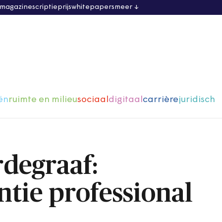
 magazine
scriptieprijs
whitepapers
meer
ën
ruimte en milieu
sociaal
digitaal
carrière
juridisch
degraaf:
ntie professional