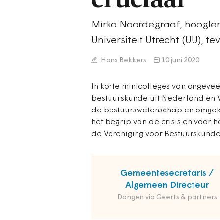
Mirko Noordegraaf, hoogle
Universiteit Utrecht (UU), t
Hans Bekkers
10 juni 2020
In korte minicolleges van ongeve
bestuurskunde uit Nederland en V
de bestuurswetenschap en omgek
het begrip van de crisis en voor h
de Vereniging voor Bestuurskunde 
Gemeentesecretaris /
Algemeen Directeur
Dongen via Geerts & partners