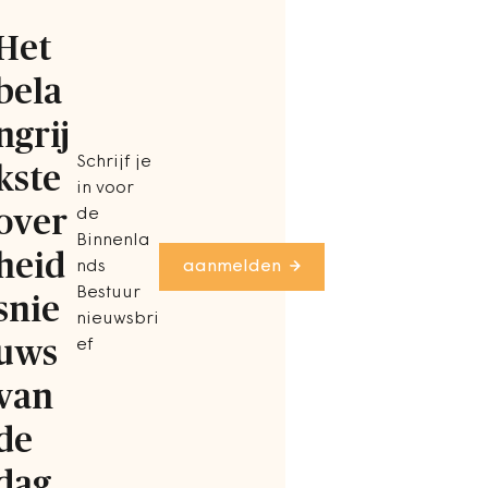
Het
bela
ngrij
Schrijf je
kste
in voor
over
de
Binnenla
heid
nds
aanmelden
Bestuur
snie
nieuwsbri
uws
ef
van
de
dag