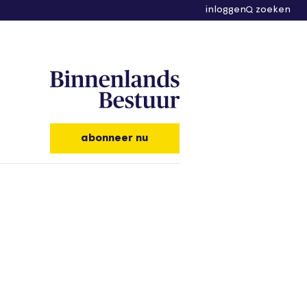
inloggen
zoeken
abonneer nu