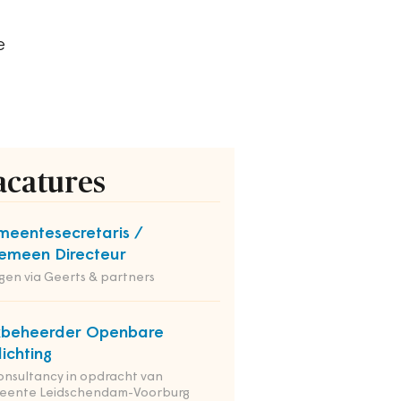
e
acatures
eentesecretaris /
emeen Directeur
en via Geerts & partners
kbeheerder Openbare
lichting
onsultancy in opdracht van
eente Leidschendam-Voorburg