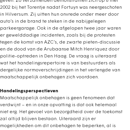
geven. Zo verzamelden demonstranten zich op 6 mei
2002 bij het Torentje nadat Fortuyn was neergeschoten
in Hilversum. Zij uitten hun onvrede onder meer door
auto’s in de brand te steken in de nabijgelegen
parkeergarage. Ook in de afgelopen twee jaar waren
er gewelddadige incidenten, zoals bij de protesten
tegen de komst van AZC’s, de zwarte pieten-discussie
en de dood van de Arubaanse Mitch Henriquez door
politie-optreden in Den Haag. De vraag is uiteraard
wat het handelingsrepertoire is van bestuurders als
dergelijke normoverschrijdingen in het verlengde van
maatschappelijk onbehagen zich voordoen.
Handelingsperspectieven
Maatschappelijk onbehagen is geen fenomeen dat
verdwijnt – en in onze opvatting is dat ook helemaal
niet erg. Het gevoel van bezorgdheid over de toekomst
zal altijd blijven bestaan. Uiteraard zijn er
mogelijkheden om dit onbehagen te beperken, al is