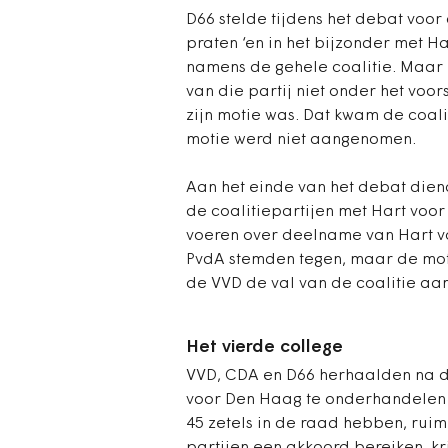
D66 stelde tijdens het debat voor
praten ‘en in het bijzonder met H
namens de gehele coalitie. Maar 
van die partij niet onder het voor
zijn motie was. Dat kwam de coal
motie werd niet aangenomen.
Aan het einde van het debat dien
de coalitiepartijen met Hart vo
voeren over deelname van Hart vo
PvdA stemden tegen, maar de mot
de VVD de val van de coalitie aan
Het vierde college
VVD, CDA en D66 herhaalden na de
voor Den Haag te onderhandelen 
45 zetels in de raad hebben, rui