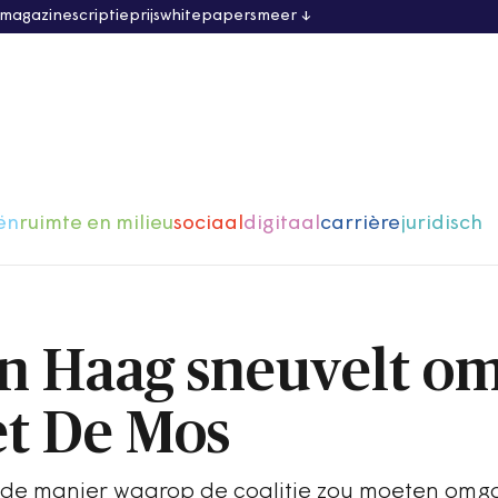
 magazine
scriptieprijs
whitepapers
meer
ën
ruimte en milieu
sociaal
digitaal
carrière
juridisch
en Haag sneuvelt o
t De Mos
s de manier waarop de coalitie zou moeten om