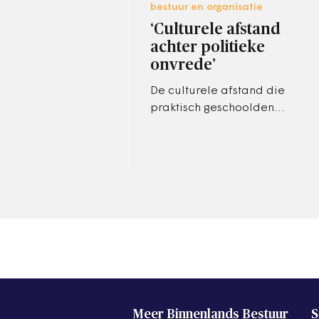
bestuur en organisatie
‘Culturele afstand
achter politieke
onvrede’
De culturele afstand die
praktisch geschoolden
ervaren tot politici, verklaart
grotendeels hun politieke
onvrede.
Meer Binnenlands Bestuur
S