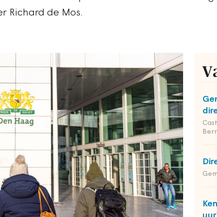
r Richard de Mos.
V
Gem
dir
Cas
Ber
Dir
Geme
Ken
uur