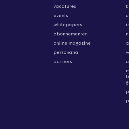
vacatures
k
events
c
whitepapers
i
abonnementen
n
online magazine
a
personalia
v
dossiers
a
b
g
p
p