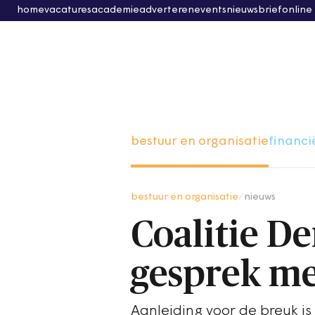
home
vacatures
academie
adverteren
events
nieuwsbrief
online
bestuur en organisatie
financi
bestuur en organisatie
/
nieuws
Coalitie D
gesprek me
Aanleiding voor de breuk i