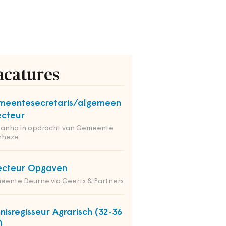
acatures
eentesecretaris/algemeen
ecteur
tanho in opdracht van Gemeente
nheze
ecteur Opgaven
ente Deurne via Geerts & Partners
nisregisseur Agrarisch (32-36
)