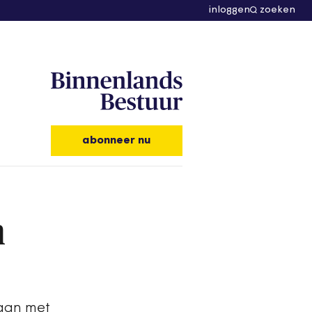
inloggen
zoeken
abonneer nu
m
gaan met