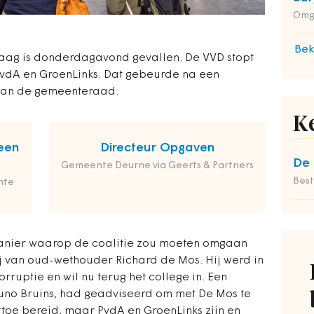
Omg
Bek
Haag is donderdagavond gevallen. De VVD stopt
vdA en GroenLinks. Dat gebeurde na een
 van de gemeenteraad.
K
een
Directeur Opgaven
De 
Gemeente Deurne via Geerts & Partners
Bes
nte
manier waarop de coalitie zou moeten omgaan
j van oud-wethouder Richard de Mos. Hij werd in
orruptie en wil nu terug het college in. Een
uno Bruins, had geadviseerd om met De Mos te
rtoe bereid, maar PvdA en GroenLinks zijn en