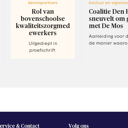
kennispartners
bestuur en organisa
Rol van
Coalitie Den
bovenschoolse
sneuvelt om 
kwaliteitszorgmed
met De Mos
ewerkers
Aanleiding voor d
de manier waaro
Uitgediept in
coalitie zou moe
proefschrift.
met de partij van
wethouder Richar
ervice & Contact
Volg ons