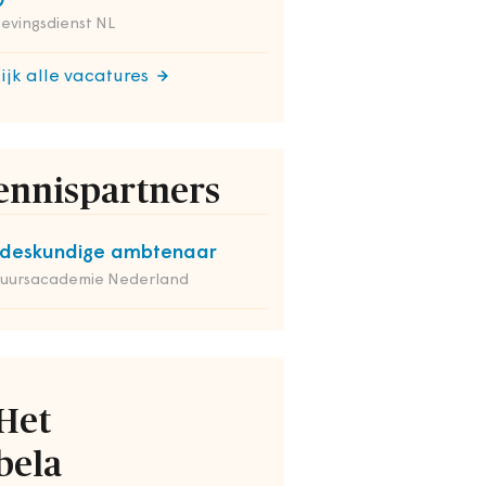
evingsdienst NL
ijk alle vacatures
ennispartners
deskundige ambtenaar
tuursacademie Nederland
Het
bela