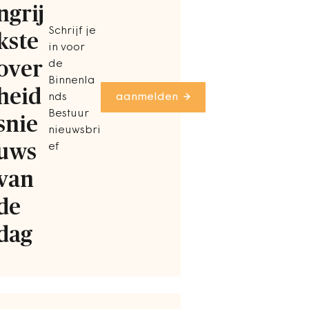
ngrij
Schrijf je
kste
in voor
over
de
Binnenla
heid
nds
aanmelden
Bestuur
snie
nieuwsbri
uws
ef
van
de
dag