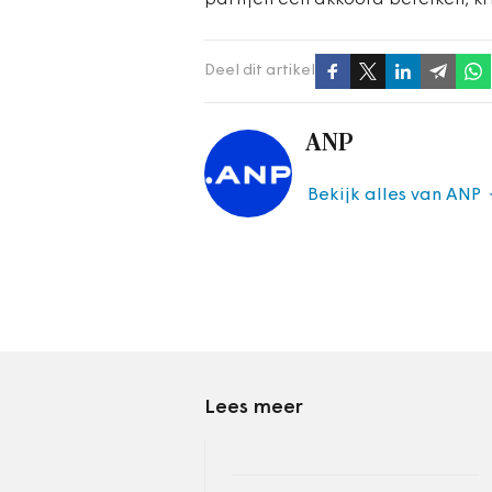
partijen een akkoord bereiken, krij
Deel dit artikel
ANP
Bekijk alles van ANP
Lees meer