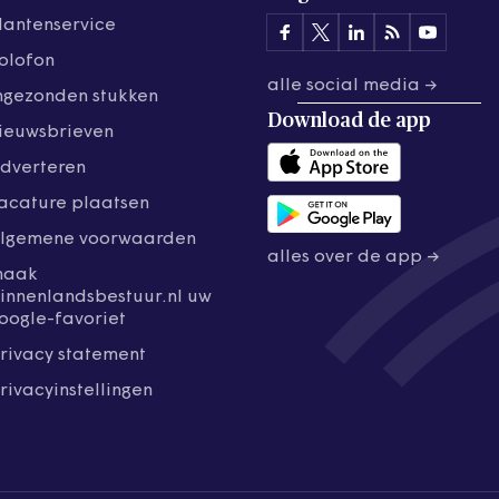
lantenservice
olofon
alle social media →
ngezonden stukken
Download de
app
ieuwsbrieven
dverteren
acature plaatsen
lgemene voorwaarden
alles over de app →
maak
innenlandsbestuur.nl uw
oogle-favoriet
rivacy statement
rivacyinstellingen