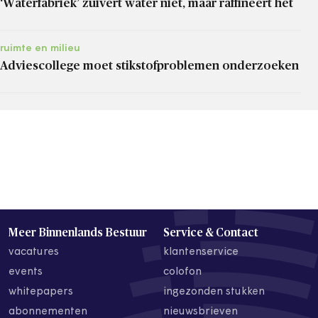
‘Waterfabriek’ zuivert water niet, maar raffineert het
ruimte en milieu
Adviescollege moet stikstofproblemen onderzoeken
Meer Binnenlands Bestuur
Service & Contact
vacatures
klantenservice
events
colofon
whitepapers
ingezonden stukken
abonnementen
nieuwsbrieven