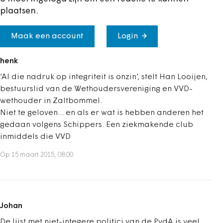
plaatsen.
Maak een account
Login
henk
‘Al die nadruk op integriteit is onzin’, stelt Han Looijen,
bestuurslid van de Wethoudersvereniging en VVD-
wethouder in Zaltbommel.
Niet te geloven... en als er wat is hebben anderen het
gedaan volgens Schippers. Een ziekmakende club
inmiddels die VVD
Op 15 maart 2015, 08:00
Johan
De lijst met niet-integere politici van de PvdA is veel