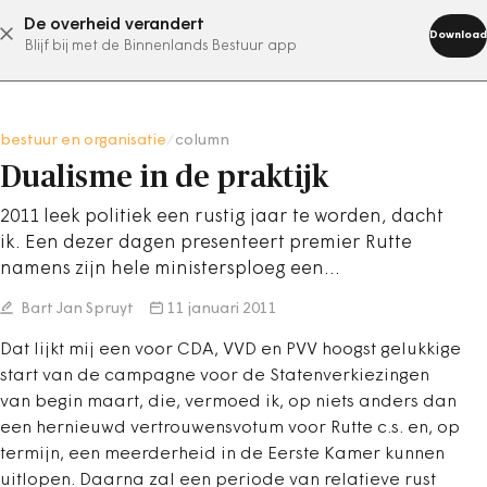
De overheid verandert
abonneer nu
Download
Blijf bij met de Binnenlands Bestuur app
bestuur en organisatie
/
column
Dualisme in de praktijk
2011 leek politiek een rustig jaar te worden, dacht
ik. Een dezer dagen presenteert premier Rutte
namens zijn hele ministersploeg een…
Bart Jan Spruyt
11 januari 2011
Dat lijkt mij een voor CDA, VVD en PVV hoogst gelukkige
start van de campagne voor de Statenverkiezingen
van begin maart, die, vermoed ik, op niets anders dan
een hernieuwd vertrouwensvotum voor Rutte c.s. en, op
termijn, een meerderheid in de Eerste Kamer kunnen
uitlopen. Daarna zal een periode van relatieve rust