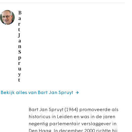
B
a
r
t
J
a
n
S
p
r
u
y
t
Bekijk alles van Bart Jan Spruyt
Bart Jan Spruyt (1964) promoveerde als
historicus in Leiden en was in de jaren
negentig parlementair verslaggever in
Den Haag. In december 2000 richtte hij