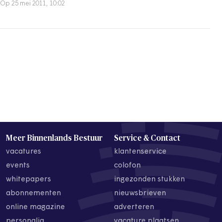
Op 25 mei 2011, 10:02
Meer Binnenlands Bestuur
Service & Contact
vacatures
klantenservice
events
colofon
whitepapers
ingezonden stukken
abonnementen
nieuwsbrieven
online magazine
adverteren
personalia
vacature plaatsen