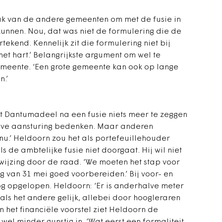
uk van de andere gemeenten om met de fusie in
kunnen. Nou, dat was niet de formulering die de
ekend. Kennelijk zit die formulering niet bij
 het hart.’ Belangrijkste argument om wel te
gemeente. ‘Een grote gemeente kan ook op lange
n.’
at Dantumadeel na een fusie niets meer te zeggen
tieve aansturing bedenken. Maar anderen
nu.’ Heldoorn zou het als portefeuillehouder
 de ambtelijke fusie niet doorgaat. Hij wil niet
wijzing door de raad. ‘We moeten het stap voor
 van 31 mei goed voorbereiden.’ Bij voor- en
og opgelopen. Heldoorn: ‘Er is anderhalve meter
ls het andere gelijk, allebei door hoogleraren
n het financiële voorstel ziet Heldoorn de