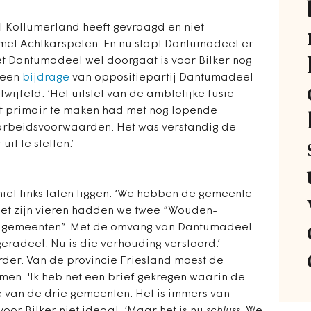
l Kollumerland heeft gevraagd en niet
met Achtkarspelen. En nu stapt Dantumadeel er
 met Dantumadeel wel doorgaat is voor Bilker nog
p een
bijdrage
van oppositiepartij Dantumadeel
twijfeld. ‘Het uitstel van de ambtelijke fusie
 het primair te maken had met nog lopende
arbeidsvoorwaarden. Het was verstandig de
it te stellen.’
et links laten liggen. ‘We hebben de gemeente
. ‘Met zijn vieren hadden we twee “Wouden-
i-gemeenten”. Met de omvang van Dantumadeel
adeel. Nu is die verhouding verstoord.’
rder. Van de provincie Friesland moest de
men. 'Ik heb net een brief gekregen waarin de
e van de drie gemeenten. Het is immers van