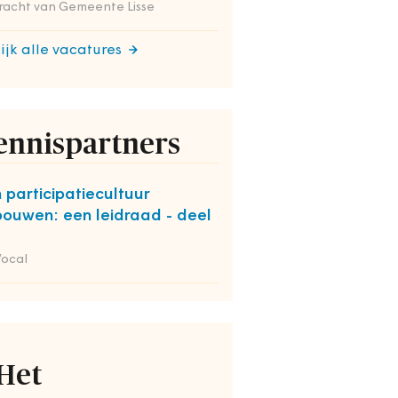
racht van Gemeente Lisse
ijk alle vacatures
ennispartners
 participatiecultuur
bouwen: een leidraad - deel
Vocal
Het