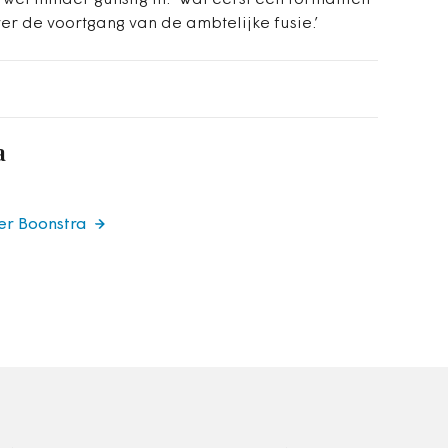
wel minder gunstig in. ‘Wat eerst een formaliteit
ver de voortgang van de ambtelijke fusie.’
a
er Boonstra