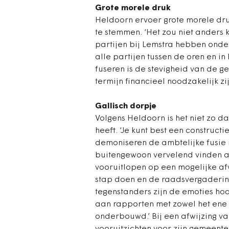
Grote morele druk
Heldoorn ervoer grote morele dr
te stemmen. ‘Het zou niet anders 
partijen bij Lemstra hebben ondert
alle partijen tussen de oren en in
fuseren is de stevigheid van de 
termijn financieel noodzakelijk zij
Gallisch dorpje
Volgens Heldoorn is het niet zo d
heeft. ‘Je kunt best een construc
demoniseren de ambtelijke fusie 
buitengewoon vervelend vinden als
vooruitlopen op een mogelijke af
stap doen en de raadsvergadering
tegenstanders zijn de emoties ho
aan rapporten met zowel het ene a
onderbouwd.’ Bij een afwijzing va