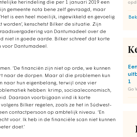
telijke herindeling die per 1 januari 2019 een
opd
zijn gemeente nota bene zelf gevraagd, maar
 ‘Het is een heel moeilijk, ingewikkeld en gevoelig
Bek
t worden’, kenschetst Bilker de situatie. Zijn
 raadsvergadering van Dantumadeel over de
ld niet in goede aarde. Bilker schreef dat korte
n voor Dantumadeel.
K
Een
men. ‘De financiën zijn niet op orde, we kunnen
uit
 kort naar de dorpen. Maar al die problemen kun
1
en naar hun eigenbelang, terwijl onze vier
Go 
oblematiek hebben: krimp, sociaaleconomisch,
eid. Daaraan voorbijgaan vind ik korte
 volgens Bilker regelen, zoals ze het in Súdwest-
en contactpersoon op ambtelijk niveau. ‘En
echt voor. Ik heb in de financiële scan niet kunnen
ter doet.’