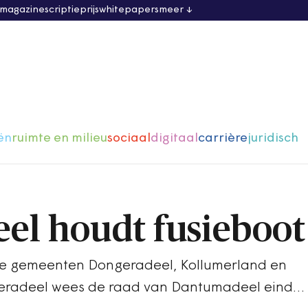
 magazine
scriptieprijs
whitepapers
meer
ën
ruimte en milieu
sociaal
digitaal
carrière
juridisch
l houdt fusieboot
 de gemeenten Dongeradeel, Kollumerland en
deradeel wees de raad van Dantumadeel eind…