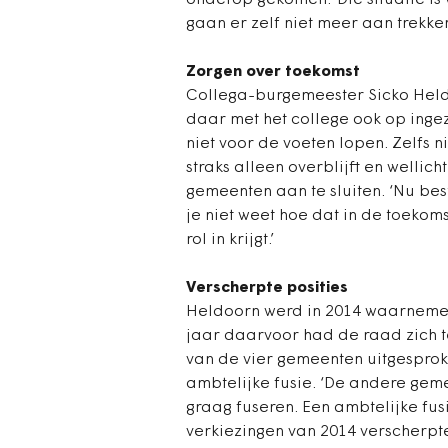
onderop gekomen.’ Die situatie is 
gaan er zelf niet meer aan trekke
Zorgen over toekomst
Collega-burgemeester Sicko Held
daar met het college ook op ingez
niet voor de voeten lopen. Zelfs n
straks alleen overblijft en wellic
gemeenten aan te sluiten. ‘Nu best
je niet weet hoe dat in de toekom
rol in krijgt.’
Verscherpte posities
Heldoorn werd in 2014 waarneme
jaar daarvoor had de raad zich 
van de vier gemeenten uitgesprok
ambtelijke fusie. ‘De andere ge
graag fuseren. Een ambtelijke fus
verkiezingen van 2014 verscherpte