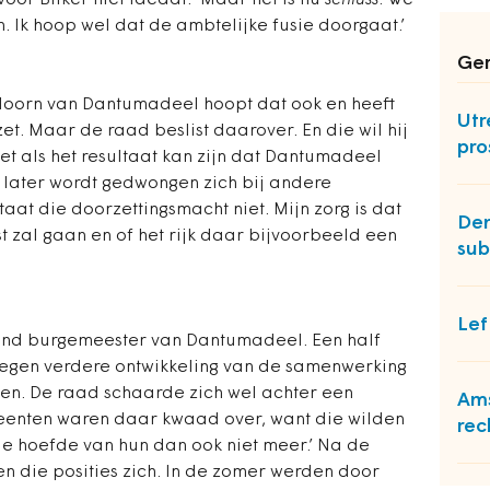
voor Bilker niet ideaal. ‘Maar het is nu
schluss
. We
n. Ik hoop wel dat de ambtelijke fusie doorgaat.’
Ger
oorn van Dantumadeel hoopt dat ook en heeft
Utr
et. Maar de raad beslist daarover. En die wil hij
pro
iet als het resultaat kan zijn dat Dantumadeel
ht later wordt gedwongen zich bij andere
aat die doorzettingsmacht niet. Mijn zorg is dat
Den
st zal gaan en of het rijk daar bijvoorbeeld een
sub
Lef
nd burgemeester van Dantumadeel. Een half
tegen verdere ontwikkeling van de samenwerking
en. De raad schaarde zich wel achter een
Ams
meenten waren daar kwaad over, want die wilden
rec
ie hoefde van hun dan ook niet meer.’ Na de
n die posities zich. In de zomer werden door