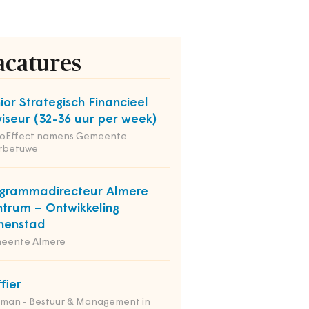
acatures
ior Strategisch Financieel
iseur (32-36 uur per week)
ioEffect namens Gemeente
rbetuwe
grammadirecteur Almere
trum – Ontwikkeling
nenstad
eente Almere
ffier
tman - Bestuur & Management in