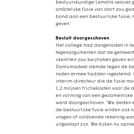
bestuurskundige Lemstra sessies 
ambtelijke fusie van start zou ga
bond aan een bestuurlijke fusie, 
geven.’
Besluit doorgeschoven
Het college had aangeraden in t
tegenargumenten dat de gemeente
identiteit zou kwijtraken gaven e
Dantumadeel stemde tegen de bes
raden ermee hadden ingestemd. M
interim-directeur die de fusie mo
1,2 miljoen frictiekosten voor de
en vorming van een gezamenlijke
werd doorgeschoven. ‘We deden ee
de bestuurlijke fusie wilden ook n
vragen of voldoende rekening was 
uitgestapt zijn. We kijken nu opnie