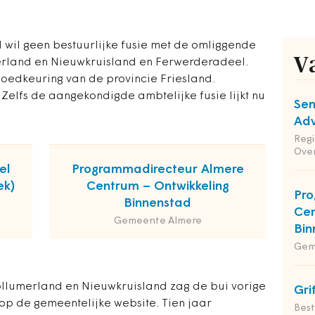
wil geen bestuurlijke fusie met de omliggende
V
rland en Nieuwkruisland en Ferwerderadeel.
oedkeuring van de provincie Friesland.
 Zelfs de aangekondigde ambtelijke fusie lijkt nu
Sen
Adv
Reg
Ove
el
Programmadirecteur Almere
ek)
Centrum – Ontwikkeling
Pro
Binnenstad
Cen
Gemeente Almere
Bin
Gem
ollumerland en Nieuwkruisland zag de bui vorige
Gri
op de gemeentelijke website. Tien jaar
Bes