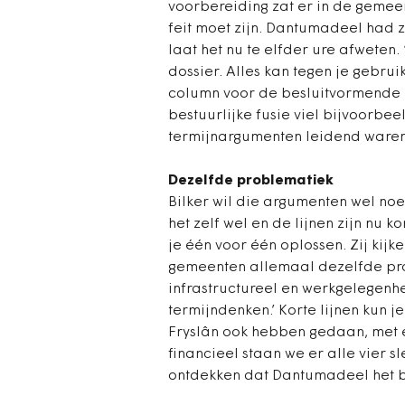
voorbereiding zat er in de gemeen
feit moet zijn. Dantumadeel had 
laat het nu te elfder ure afweten.
dossier. Alles kan tegen je gebruik
column voor de besluitvormende
bestuurlijke fusie viel bijvoorbee
termijnargumenten leidend ware
Dezelfde problematiek
Bilker wil die argumenten wel noe
het zelf wel en de lijnen zijn nu
je één voor één oplossen. Zij kijk
gemeenten allemaal dezelfde pr
infrastructureel en werkgelegenh
termijndenken.’ Korte lijnen kun je
Fryslân ook hebben gedaan, met e
financieel staan we er alle vier sl
ontdekken dat Dantumadeel het be