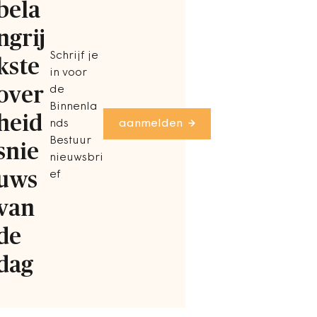
bela
ngrij
Schrijf je
kste
in voor
over
de
Binnenla
heid
nds
aanmelden
Bestuur
snie
nieuwsbri
uws
ef
van
de
dag