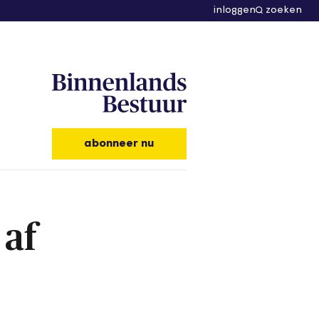
inloggen
zoeken
abonneer nu
 af