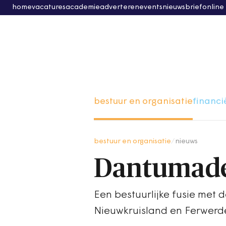
home
vacatures
academie
adverteren
events
nieuwsbrief
online
bestuur en organisatie
financi
bestuur en organisatie
/
nieuws
Dantumadee
Een bestuurlijke fusie met
Nieuwkruisland en Ferwer