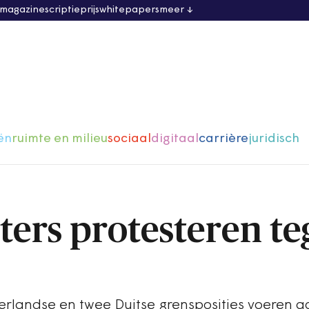
 magazine
scriptieprijs
whitepapers
meer
ën
ruimte en milieu
sociaal
digitaal
carrière
juridisch
ers protesteren te
erlandse en twee Duitse grensposities voeren a