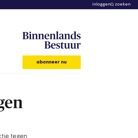
inloggen
zoeken
abonneer nu
gen
ctie tegen