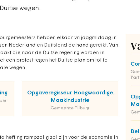
 Duitse wegen.
 burgemeesters hebben elkaar vrijdagmiddag in
V
ssen Nederland en Duitsland de hand gereikt. Van
akt die naar de Duitse regering worden in
t een protest tegen het Duitse plan om tol te
Co
iale wegen.
Gem
Part
ing
Opgaveregisseur Hoogwaardige
Opg
Maakindustrie
s &
Maa
Gemeente Tilburg
Gem
Bel
olheffing rampzalig zal zijn voor de economie in
Gem