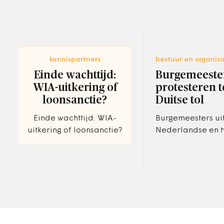
kennispartners
bestuur en organisa
Einde wachttijd:
Burgemeeste
WIA-uitkering of
protesteren 
loonsanctie?
Duitse tol
Einde wachttijd: WIA-
Burgemeesters uit
uitkering of loonsanctie?
Nederlandse en t
grensposities voe
tegen invoering v
tolheffing op Dui