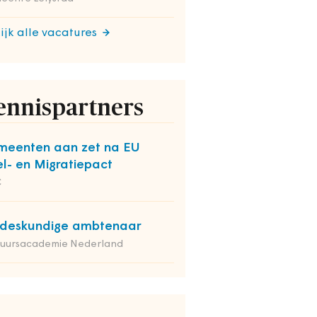
ijk alle vacatures
ennispartners
eenten aan zet na EU
el- en Migratiepact
C
deskundige ambtenaar
tuursacademie Nederland