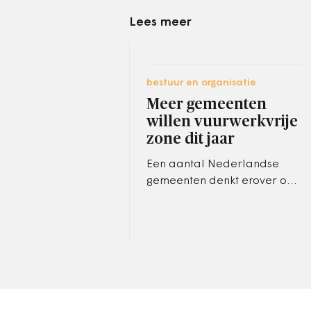
Lees meer
bestuur en organisatie
Meer gemeenten
willen vuurwerkvrije
zone dit jaar
Een aantal Nederlandse
gemeenten denkt erover om
met oud en nieuw
vuurwerkvrije zones in te
stellen.