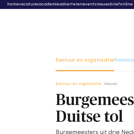
home
vacatures
academie
adverteren
events
nieuwsbrief
online
bestuur en organisatie
financi
bestuur en organisatie
/
nieuws
Burgemeest
Duitse tol
Burgemeesters uit drie Ned