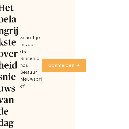
Het
bela
ngrij
Schrijf je
kste
in voor
over
de
Binnenla
heid
nds
aanmelden
Bestuur
snie
nieuwsbri
uws
ef
van
de
dag