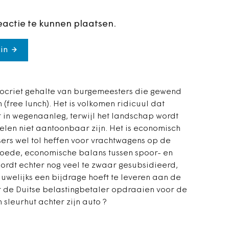
eactie te kunnen plaatsen.
in
pocriet gehalte van burgemeesters die gewend
n (free lunch). Het is volkomen ridicuul dat
 in wegenaanleg, terwijl het landschap wordt
len niet aantoonbaar zijn. Het is economisch
sers wel tol heffen voor vrachtwagens op de
goede, economische balans tussen spoor- en
ordt echter nog veel te zwaar gesubsidieerd,
welijks een bijdrage hoeft te leveren aan de
 de Duitse belastingbetaler opdraaien voor de
leurhut achter zijn auto ?