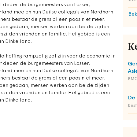
t deden de burgemeesters van Losser,
rland mee en hun Duitse collega's van Nordhorn
Bek
ners bestaat de grens al een poos niet meer.
en gedaan, mensen werken aan beide zijden
szijden vrienden en familie. Het gebied is een
an Dinkelland.
K
olheffing rampzalig zal zijn voor de economie in
t deden de burgemeesters van Losser,
Gem
rland mee en hun Duitse collega's van Nordhorn
Asi
ners bestaat de grens al een poos niet meer.
BM
en gedaan, mensen werken aan beide zijden
szijden vrienden en familie. Het gebied is een
De 
an Dinkelland.
Bes