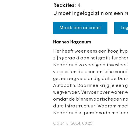
Reacties:
4
U moet ingelogd zijn om een r
Maak een account
Log
Hannes Haganum
Het heeft weer eens een hoog hy
zijn geraakt aan het gratis lunche
Nederland zo veel geld investeert
verpest en de economische voorde
gezien erg verstandig dat de Duit
Autobahn. Daarmee krijg je een 
wegvervoer. Vervoer over water w
omdat de binnenvaartschepen nau
dure infrastructuur. Waarom moet
Nederlandse pensionado met een s
Op 14 juli 2014, 08:25