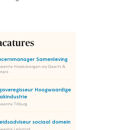
acatures
ncernmanager Samenleving
eente Haaksbergen via Geerts &
ners
averegisseur Hoogwaardige
kindustrie
eente Tilburg
eidsadviseur sociaal domein
eente Lelystad