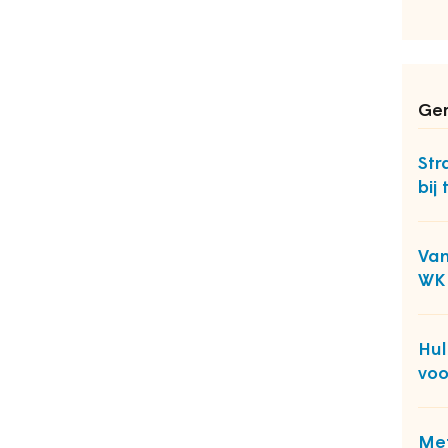
Ger
Str
bij
Van
WK 
Hul
voo
Met