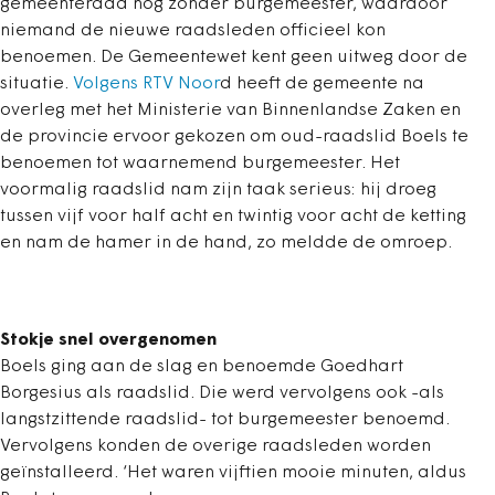
gemeenteraad nog zonder burgemeester, waardoor
niemand de nieuwe raadsleden officieel kon
benoemen. De Gemeentewet kent geen uitweg door de
situatie.
Volgens RTV Noor
d heeft de gemeente na
overleg met het Ministerie van Binnenlandse Zaken en
de provincie ervoor gekozen om oud-raadslid Boels te
benoemen tot waarnemend burgemeester. Het
voormalig raadslid nam zijn taak serieus: hij droeg
tussen vijf voor half acht en twintig voor acht de ketting
en nam de hamer in de hand, zo meldde de omroep.
Stokje snel overgenomen
Boels ging aan de slag en benoemde Goedhart
Borgesius als raadslid. Die werd vervolgens ook -als
langstzittende raadslid- tot burgemeester benoemd.
Vervolgens konden de overige raadsleden worden
geïnstalleerd. ‘Het waren vijftien mooie minuten, aldus