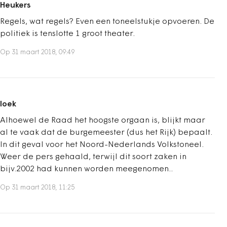
Heukers
Regels, wat regels? Even een toneelstukje opvoeren. De
politiek is tenslotte 1 groot theater.
Op 31 maart 2018, 09:49
loek
Alhoewel de Raad het hoogste orgaan is, blijkt maar
al te vaak dat de burgemeester (dus het Rijk) bepaalt.
In dit geval voor het Noord-Nederlands Volkstoneel.
Weer de pers gehaald, terwijl dit soort zaken in
bijv.2002 had kunnen worden meegenomen..
Op 31 maart 2018, 11:25