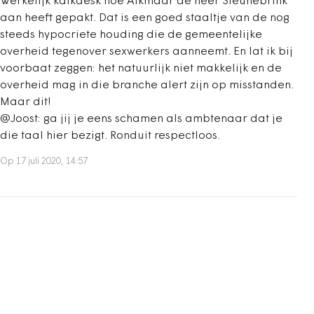
Werkelijk kafkaesk hoe Alkmaar de heer Steunebrink
aan heeft gepakt. Dat is een goed staaltje van de nog
steeds hypocriete houding die de gemeentelijke
overheid tegenover sexwerkers aanneemt. En lat ik bij
voorbaat zeggen: het natuurlijk niet makkelijk en de
overheid mag in die branche alert zijn op misstanden.
Maar dit!
@Joost: ga jij je eens schamen als ambtenaar dat je
die taal hier bezigt. Ronduit respectloos.
Op 17 juli 2020, 14:57