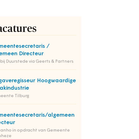
acatures
eentesecretaris /
emeen Directeur
 bij Duurstede via Geerts & Partners
averegisseur Hoogwaardige
kindustrie
eente Tilburg
eentesecretaris/algemeen
ecteur
tanho in opdracht van Gemeente
nheze