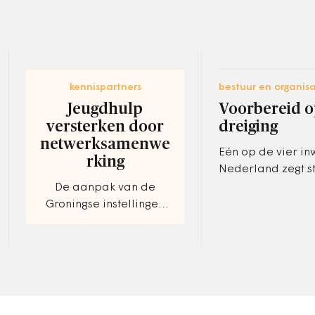
kennispartners
bestuur en organisa
Jeugdhulp
Voorbereid 
versterken door
dreiging
netwerksamenwe
Eén op de vier in
rking
Nederland zegt s
hebben gezet om 
De aanpak van de
te bereiden op ris
Groningse instellingen
dreigingen.
Elker en Accare.