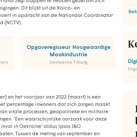
rland zegt stappen te hebben gezet om zich
gingen. Dit blijkt uit de Risico- en
Bek
tvoert in opdracht van de Nationaal Coördinator
id (NCTV).
K
Opgaveregisseur Hoogwaardige
Maakindustrie
Dig
ners
Gemeente Tilburg
Enga
er) en het voorjaar van 2022 (maart) is een
het percentage inwoners dat zich zorgen maakt
an vitale processen, geopolitieke en militaire
ngen. ‘Een waarschijnlijke oorzaak voor deze
 inval in Oekraïne’ aldus Ipsos I&O
aaten. Tussen de meting van september en