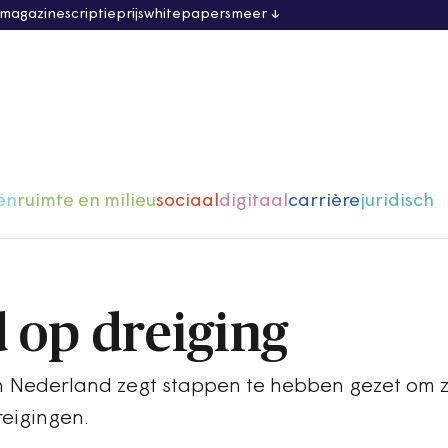
 magazine
scriptieprijs
whitepapers
meer
ën
ruimte en milieu
sociaal
digitaal
carrière
juridisch
 op dreiging
n Nederland zegt stappen te hebben gezet om z
reigingen.