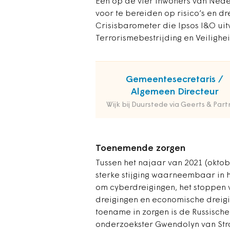
Eén op de vier inwoners van Nede
voor te bereiden op risico’s en drei
Crisisbarometer die Ipsos I&O ui
Terrorismebestrijding en Veilighe
Gemeentesecretaris /
Algemeen Directeur
Wijk bij Duurstede via Geerts & Part
Toenemende zorgen
Tussen het najaar van 2021 (oktob
sterke stijging waarneembaar in 
om cyberdreigingen, het stoppen v
dreigingen en economische dreigi
toename in zorgen is de Russische
onderzoekster Gwendolyn van Str