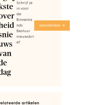
Schrijf je
kste
in voor
over
de
Binnenla
heid
nds
aanmelden
Bestuur
snie
nieuwsbri
uws
ef
van
de
dag
elateerde artikelen