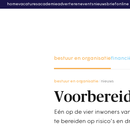
home
vacatures
academie
adverteren
events
nieuwsbrief
online
bestuur en organisatie
financi
bestuur en organisatie
/
nieuws
Voorbereid
Eén op de vier inwoners va
te bereiden op risico’s en d