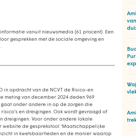
Am
van
dui
nformatie vanuit nieuwsmedia (61 procent). Een
oor gesprekken met de sociale omgeving en
.
Bud
Pur
exp
Waj
&O in opdracht van de NCVT de Risico-en
vle
ste meting van december 2024 deden 969
 gaat onder andere in op de zorgen die
risico’s en dreigingen. Ook wordt gevraagd of
Am
en dreigingen. Voor onder andere lokale
tre
 website de gesprekstool ‘Maatschappelijke
inzicht in kwetsbaarheden en de manier waarop