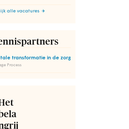
ijk alle vacatures
ennispartners
itale transformatie in de zorg
ge Process
Het
bela
ngrij