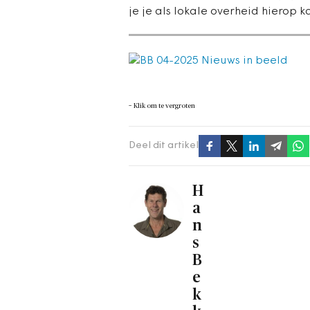
je je als lokale overheid hierop 
−
Klik om te vergroten
Deel dit artikel
H
a
n
s
B
e
k