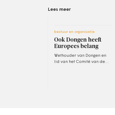
Lees meer
bestuur en organisatie
Ook Dongen heeft
Europees belang
Wethouder van Dongen en
lid van het Comité van de
Regio’s René Jansen: ‘Ik wil
het belang van de regio in
Brussel…