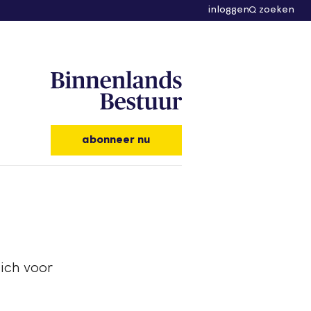
inloggen
zoeken
abonneer nu
ich voor