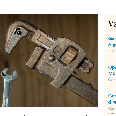
V
Gem
Alg
Wijk
Opg
Maa
Gem
Gem
dir
Cas
Ber