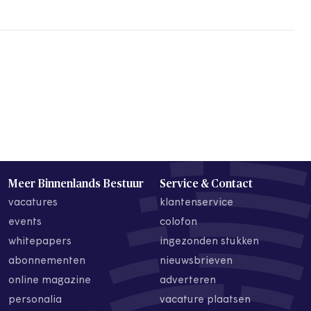
Meer Binnenlands Bestuur
Service & Contact
vacatures
klantenservice
events
colofon
whitepapers
ingezonden stukken
abonnementen
nieuwsbrieven
online magazine
adverteren
personalia
vacature plaatsen