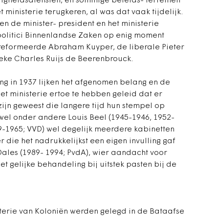
iligheidsdiensten, en sommige beleids- terreinen
ministerie terugkeren, al was dat vaak tijdelijk.
en de minister- president en het ministerie
olitici Binnenlandse Zaken op enig moment
eformeerde Abraham Kuyper, de liberale Pieter
ieke Charles Ruijs de Beerenbrouck.
ng in 1937 lijken het afgenomen belang en de
et ministerie ertoe te hebben geleid dat er
ijn geweest die langere tijd hun stempel op
el onder andere Louis Beel (1945-1946, 1952-
9-1965; VVD) wel degelijk meerdere kabinetten
r die het nadrukkelijkst een eigen invulling gaf
ales (1989- 1994; PvdA), wier aandacht voor
wet gelijke behandeling bij uitstek pasten bij de
terie van Koloniën werden gelegd in de Bataafse