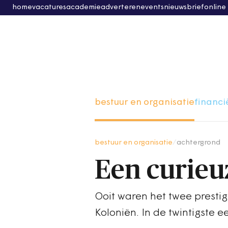
home
vacatures
academie
adverteren
events
nieuwsbrief
online
bestuur en organisatie
financi
bestuur en organisatie
/
achtergrond
Een curieu
Ooit waren het twee prest
Koloniën. In de twintigste e