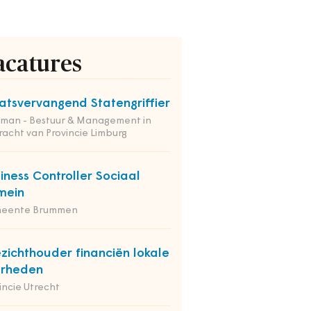
acatures
atsvervangend Statengriffier
tman - Bestuur & Management in
acht van Provincie Limburg
iness Controller Sociaal
mein
eente Brummen
zichthouder financiën lokale
erheden
incie Utrecht