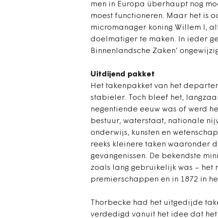
men in Europa überhaupt nog moe
moest functioneren. Maar het is oo
micromanager koning Willem I, al
doelmatiger te maken. In ieder g
Binnenlandsche Zaken’ ongewijzi
Uitdijend pakket
Het takenpakket van het departem
stabieler. Toch bleef het, langza
negentiende eeuw was of werd het
bestuur, waterstaat, nationale nijv
onderwijs, kunsten en wetenschap
reeks kleinere taken waaronder 
gevangenissen. De bekendste minis
zoals lang gebruikelijk was – het m
premierschappen en in 1872 in het
Thorbecke had het uitgedijde take
verdedigd vanuit het idee dat he