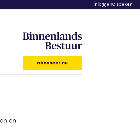
inloggen
zoeken
abonneer nu
ken en