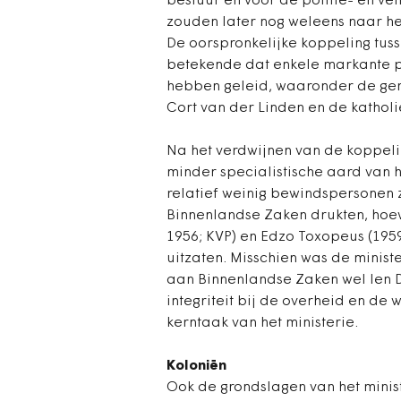
bestuur en voor de politie- en ve
zouden later nog weleens naar het 
De oorspronkelijke koppeling tuss
betekende dat enkele markante p
hebben geleid, waaronder de ger
Cort van der Linden en de kathol
Na het verdwijnen van de koppeli
minder specialistische aard van h
relatief weinig bewindspersonen z
Binnenlandse Zaken drukten, hoew
1956; KVP) en Edzo Toxopeus (195
uitzaten. Misschien was de ministe
aan Binnenlandse Zaken wel Ien D
integriteit bij de overheid en de 
kerntaak van het ministerie.
Koloniën
Ook de grondslagen van het minis