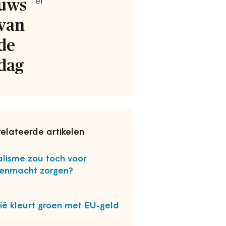
uws
ef
van
de
dag
elateerde artikelen
lisme zou toch voor
enmacht zorgen?
lië kleurt groen met EU-geld