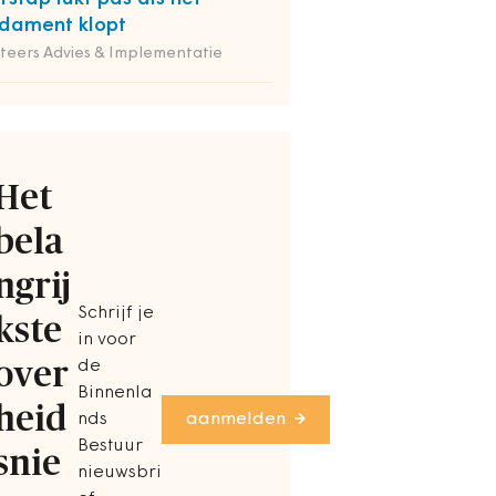
dament klopt
iteers Advies & Implementatie
Het
bela
ngrij
Schrijf je
kste
in voor
over
de
Binnenla
heid
nds
aanmelden
Bestuur
snie
nieuwsbri