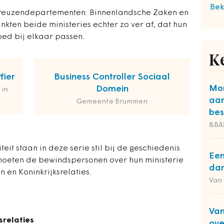
Bek
e reuzendepartementen: Binnenlandsche Zaken en
ankten beide ministeries echter zo ver af, dat hun
ed bij elkaar passen.
K
fier
Business Controller Sociaal
Mon
Domein
 in
aa
Gemeente Brummen
bes
&BA
eit staan in deze serie stil bij de geschiedenis
Een
 moeten de bewindspersonen over hun ministerie
dan
 en Koninkrijksrelaties.
Van
Van
srelaties
ove