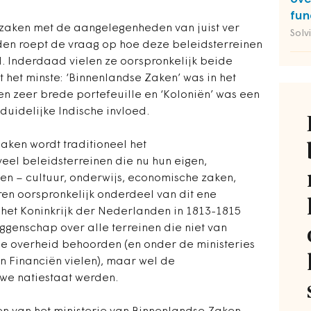
fun
zaken met de aangelegenheden van juist ver
Solv
en roept de vraag op hoe deze beleidsterreinen
nd. Inderdaad vielen ze oorspronkelijk beide
t het minste: ‘Binnenlandse Zaken’ was in het
en zeer brede portefeuille en ‘Koloniën’ was een
duidelijke Indische invloed.
aken wordt traditioneel het
el beleidsterreinen die nu hun eigen,
en – cultuur, onderwijs, economische zaken,
en oorspronkelijk onderdeel van dit ene
n het Koninkrijk der Nederlanden in 1813-1815
genschap over alle terreinen die niet van
de overheid behoorden (en onder de ministeries
n Financiën vielen), maar wel de
we natiestaat werden.