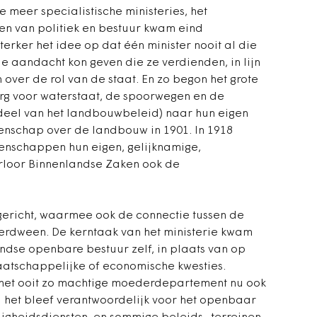
 meer specialistische ministeries, het
gen van politiek en bestuur kwam eind
erker het idee op dat één minister nooit al die
e aandacht kon geven die ze verdienden, in lijn
ver de rol van de staat. En zo begon het grote
org voor waterstaat, de spoorwegen en de
deel van het landbouwbeleid) naar hun eigen
genschap over de landbouw in 1901. In 1918
enschappen hun eigen, gelijknamige,
erloor Binnenlandse Zaken ook de
ericht, waarmee ook de connectie tussen de
erdween. De kerntaak van het ministerie kwam
ndse openbare bestuur zelf, in plaats van op
aatschappelijke of economische kwesties.
 het ooit zo machtige moederdepartement nu ook
: het bleef verantwoordelijk voor het openbaar