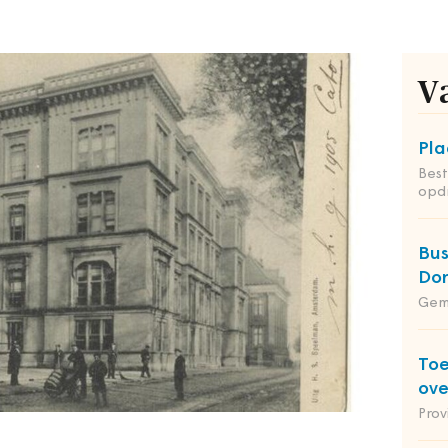
V
Pla
Bes
opdr
Bus
Do
Gem
Toe
ov
Prov