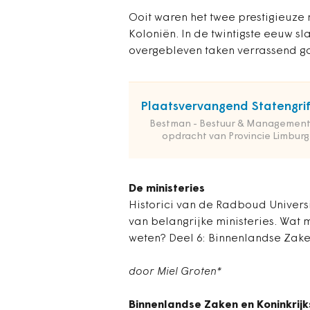
Ooit waren het twee prestigieuz
Koloniën. In de twintigste eeuw sl
overgebleven taken verrassend go
Plaatsvervangend Statengrif
Bestman - Bestuur & Management
opdracht van Provincie Limburg
De ministeries
Historici van de Radboud Universit
van belangrijke ministeries. Wat
weten? Deel 6: Binnenlandse Zaken
door Miel Groten*
Binnenlandse Zaken en Koninkrijk