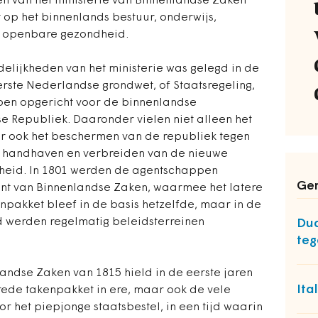
n van het ministerie van Binnenlandse Zaken
t op het binnenlands bestuur, onderwijs,
e openbare gezondheid.
elijkheden van het ministerie was gelegd in de
erste Nederlandse grondwet, of Staatsregeling,
pen opgericht voor de binnenlandse
 Republiek. Daaronder vielen niet alleen het
r ook het beschermen van de republiek tegen
 handhaven en verbreiden van de nieuwe
ijheid. In 1801 werden de agentschappen
Ger
t van Binnenlandse Zaken, waarmee het latere
npakket bleef in de basis hetzelfde, maar in de
d werden regelmatig beleidsterreinen
Dua
teg
andse Zaken van 1815 hield in de eerste jaren
Ita
brede takenpakket in ere, maar ook de vele
or het piepjonge staatsbestel, in een tijd waarin