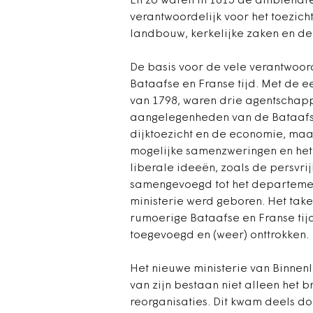
En zo waren in 1815 de ambtenare
verantwoordelijk voor het toezich
landbouw, kerkelijke zaken en d
De basis voor de vele verantwoord
Bataafse en Franse tijd. Met de e
van 1798, waren drie agentschap
aangelegenheden van de Bataafse
dijktoezicht en de economie, maa
mogelijke samenzweringen en het
liberale ideeën, zoals de persvr
samengevoegd tot het departemen
ministerie werd geboren. Het take
rumoerige Bataafse en Franse tij
toegevoegd en (weer) onttrokken.
Het nieuwe ministerie van Binnenl
van zijn bestaan niet alleen het 
reorganisaties. Dit kwam deels do