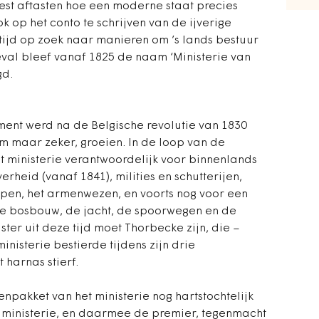
st aftasten hoe een moderne staat precies
k op het conto te schrijven van de ijverige
tijd op zoek naar manieren om ’s lands bestuur
eval bleef vanaf 1825 de naam ‘Ministerie van
gd.
ent werd na de Belgische revolutie van 1830
am maar zeker, groeien. In de loop van de
 ministerie verantwoordelijk voor binnenlands
erheid (vanaf 1841), milities en schutterijen,
pen, het armenwezen, en voorts nog voor een
de bosbouw, de jacht, de spoorwegen en de
ter uit deze tijd moet Thorbecke zijn, die –
inisterie bestierde tijdens zijn drie
 harnas stierf.
npakket van het ministerie nog hartstochtelijk
t ministerie, en daarmee de premier, tegenmacht