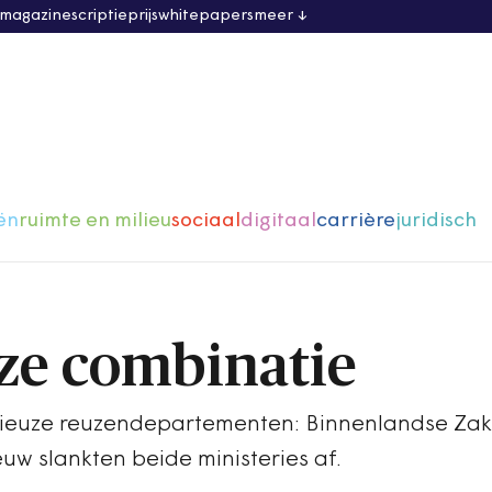
 magazine
scriptieprijs
whitepapers
meer
ën
ruimte en milieu
sociaal
digitaal
carrière
juridisch
ze combinatie
igieuze reuzendepartementen: Binnenlandse Za
euw slankten beide ministeries af.