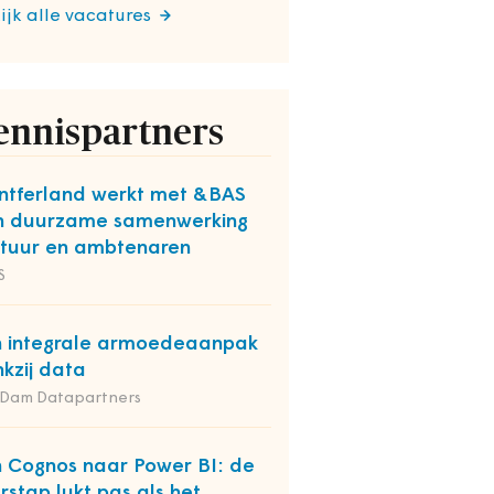
ijk alle vacatures
ennispartners
tferland werkt met &BAS
n duurzame samenwerking
tuur en ambtenaren
S
 integrale armoedeaanpak
kzij data
 Dam Datapartners
 Cognos naar Power BI: de
rstap lukt pas als het