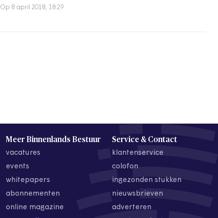
Op 8 april 2018, 18:29
Meer Binnenlands Bestuur
Service & Contact
vacatures
klantenservice
events
colofon
whitepapers
ingezonden stukken
abonnementen
nieuwsbrieven
online magazine
adverteren