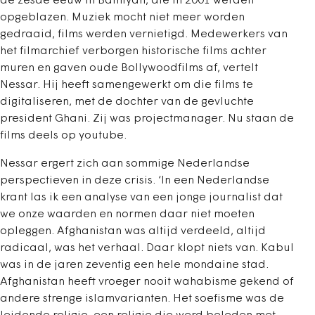
de zesde eeuw in Bamiyan, die in 2001 werden
opgeblazen. Muziek mocht niet meer worden
gedraaid, films werden vernietigd. Medewerkers van
het filmarchief verborgen historische films achter
muren en gaven oude Bollywoodfilms af, vertelt
Nessar. Hij heeft samengewerkt om die films te
digitaliseren, met de dochter van de gevluchte
president Ghani. Zij was projectmanager. Nu staan de
films deels op youtube.
Nessar ergert zich aan sommige Nederlandse
perspectieven in deze crisis. ‘In een Nederlandse
krant las ik een analyse van een jonge journalist dat
we onze waarden en normen daar niet moeten
opleggen. Afghanistan was altijd verdeeld, altijd
radicaal, was het verhaal. Daar klopt niets van. Kabul
was in de jaren zeventig een hele mondaine stad.
Afghanistan heeft vroeger nooit wahabisme gekend of
andere strenge islamvarianten. Het soefisme was de