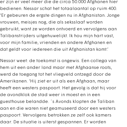
er zijn er veel meer die de circa 50.000 Afghanen hier
bedienen. Nessar schat het totaalaantal op ruim 400.
‘Er gebeuren de ergste dingen nu in Afghanistan. Jonge
vrouwen, meisjes nog, die als seksslaaf worden
gebruikt, want ze worden ontvoerd en vervolgens aan
Talibanstrijders uitgehuwelijkt. Ik hou mijn hart vast,
voor mijn familie, vrienden en andere Afghanen en
dat geldt voor iedereen die uit Afghanistan komt.’
Nessar weet: de toekomst is ongewis. Een collega van
hem uit een ander land maar met Afghaanse roots,
werd de toegang tot het vliegveld ontzegd door de
Amerikanen. ‘Hij ziet er uit als een Afghaan, maar
heeft een westers paspoort. Het gevolg is dat hij voor
de avondklok de stad weer in moest en in een
guesthouse belandde. ´s Avonds klopten de Taliban
aan en die waren niet geamuseerd door een westers
paspoort. Vervolgens betrokken ze zelf ook kamers
daar. De situatie is uiterst gespannen. Er worden