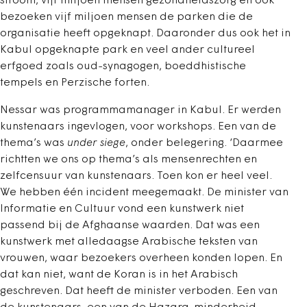
stroom, vijf miljoen mensen gezondheidszorg en ook
bezoeken vijf miljoen mensen de parken die de
organisatie heeft opgeknapt. Daaronder dus ook het in
Kabul opgeknapte park en veel ander cultureel
erfgoed zoals oud-synagogen, boeddhistische
tempels en Perzische forten.
Nessar was programmamanager in Kabul. Er werden
kunstenaars ingevlogen, voor workshops. Een van de
thema’s was
under siege
, onder belegering. ‘Daarmee
richtten we ons op thema’s als mensenrechten en
zelfcensuur van kunstenaars. Toen kon er heel veel.
We hebben één incident meegemaakt. De minister van
Informatie en Cultuur vond een kunstwerk niet
passend bij de Afghaanse waarden. Dat was een
kunstwerk met alledaagse Arabische teksten van
vrouwen, waar bezoekers overheen konden lopen. En
dat kan niet, want de Koran is in het Arabisch
geschreven. Dat heeft de minister verboden. Een van