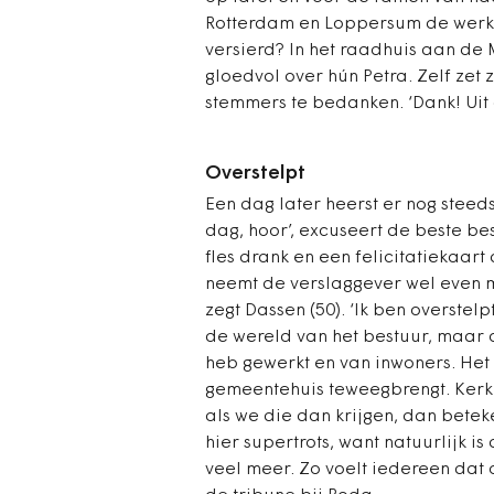
Rotterdam en Loppersum de werk
versierd? In het raadhuis aan d
gloedvol over hún Petra. Zelf zet
stemmers te bedanken. ‘Dank! Uit 
Overstelpt
Een dag later heerst er nog steeds
dag, hoor’, excuseert de beste be
fles drank en een felicitatiekaart
neemt de verslaggever wel even m
zegt Dassen (50). ‘Ik ben overstelpt
de wereld van het bestuur, maar 
heb gewerkt en van inwoners. Het 
gemeentehuis teweegbrengt. Kerk
als we die dan krijgen, dan betek
hier supertrots, want natuurlijk is 
veel meer. Zo voelt iedereen dat 