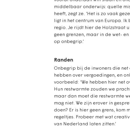
vooral onderaan wilt staan en ond
middelbaar onderwijs: quelle misè
heeft, zegt ze. ‘Het is zo vaak g
ligt in het centrum van Europa. I
regio. Je rijdt hier de Holzstraat 
geen grenzen, maar in de wet- en r
op onbegrip.’
Randen
Onbegrip bij de inwoners die net
hebben over vergoedingen, en onb
voorbeeld: ‘We hebben hier net o
Hun restwarmte zouden we prachti
maar dan moet die restwarmte we
mag niet. We zijn erover in gesp
doen? Er is hier geen grens, kom 
regeltjes. Probeer met wat creati
van Nederland laten zitten.’