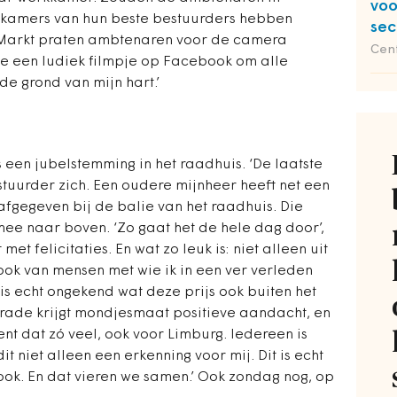
voo
kamers van hun beste bestuurders hebben
sec
e Markt praten ambtenaren voor de camera
Cent
 ze een ludiek filmpje op Facebook om alle
de grond van mijn hart.’
 een jubel­stemming in het raadhuis. ‘De laatste
stuurder zich. Een oudere mijnheer heeft net een
 afgegeven bij de balie van het raadhuis. Die
ee naar boven. ‘Zo gaat het de hele dag door’,
 met felicitaties. En wat zo leuk is: niet alleen uit
ook van mensen met wie ik in een ver verleden
is echt ongekend wat deze prijs ook buiten het
rade krijgt mondjesmaat positieve aandacht, en
ent dat zó veel, ook voor Limburg. Iedereen is
dit niet alleen een erkenning voor mij. Dit is echt
ook. En dat vieren we samen.’ Ook zondag nog, op