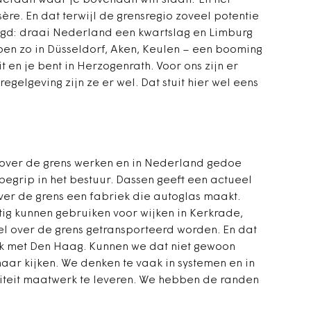
eraan waar je bovenaan wilt staan.’ En het
re. En dat terwijl de grensregio zoveel potentie
ezegd: draai Nederland een kwartslag en Limburg
k ben zo in Düsseldorf, Aken, Keulen – een booming
uit en je bent in Herzogenrath. Voor ons zijn er
egelgeving zijn ze er wel. Dat stuit hier wel eens
 over de grens werken en in Nederland gedoe
egrip in het bestuur. Dassen geeft een actueel
ver de grens een fabriek die autoglas maakt.
g kunnen gebruiken voor wijken in Kerkrade,
l over de grens getransporteerd worden. En dat
rek met Den Haag. Kunnen we dat niet gewoon
maar kijken. We denken te vaak in systemen en in
viteit maatwerk te leveren. We hebben de randen