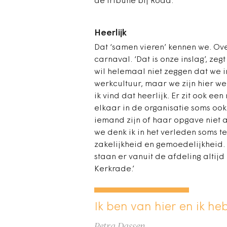
de tribune bij Roda.
Heerlijk
Dat ‘samen vieren’ kennen we. Ov
carnaval. ‘Dat is onze inslag’, ze
wil helemaal niet zeggen dat we in
werkcultuur, maar we zijn hier wel
ik vind dat heerlijk. Er zit ook e
elkaar in de organisatie soms ook
iemand zijn of haar opgave niet aa
we denk ik in het verleden soms 
zakelijkheid en gemoedelijkheid. 
staan er vanuit de afdeling altij
Kerkrade.’
Ik ben van hier en ik heb
Petra Dassen