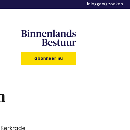
inloggen
zoeken
abonneer nu
n
 Kerkrade