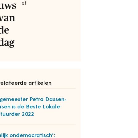
uws
ef
van
de
dag
elateerde artikelen
gemeester Petra Dassen-
sen is de Beste Lokale
tuurder 2022
jnlijk ondemocratisch’: