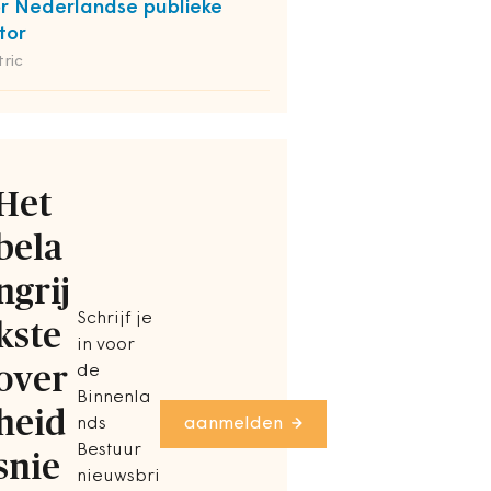
r Nederlandse publieke
tor
ric
Het
bela
ngrij
Schrijf je
kste
in voor
over
de
Binnenla
heid
nds
aanmelden
Bestuur
snie
nieuwsbri