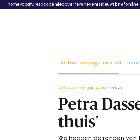
home
vacatures
academie
adverteren
events
nieuwsbrief
online
bestuur en organisatie
financi
bestuur en organisatie
/
nieuws
Petra Dasse
thuis’
We hebben de randen van N