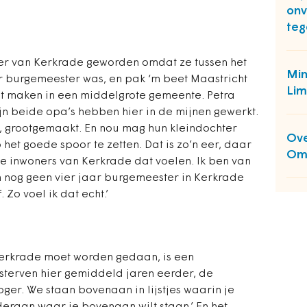
onv
teg
er van Kerkrade geworden omdat ze tussen het
Min
ar burgemeester was, en pak ‘m beet Maastricht
Lim
t maken in een middelgrote gemeente. Petra
ijn beide opa’s hebben hier in de mijnen gewerkt.
, grootgemaakt. En nou mag hun kleindochter
Ove
het goede spoor te zetten. Dat is zo’n eer, daar
Om
 de inwoners van Kerkrade dat voelen. Ik ben van
ben nog geen vier jaar burgemeester in Kerkrade
. Zo voel ik dat echt.’
Kerkrade moet worden gedaan, is een
sterven hier gemiddeld jaren eerder, de
hoger. We staan bovenaan in lijstjes waarin je