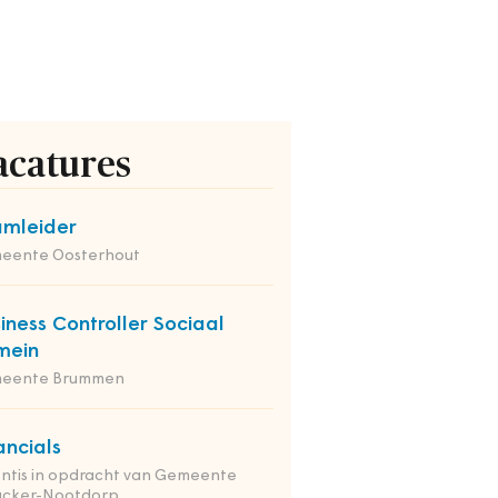
acatures
mleider
eente Oosterhout
iness Controller Sociaal
mein
eente Brummen
ancials
ntis in opdracht van Gemeente
nacker-Nootdorp