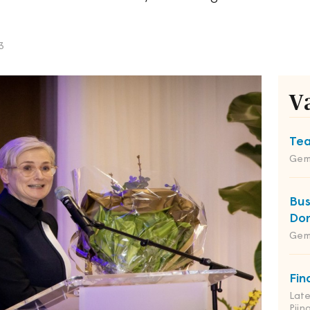
3
V
Tea
Gem
Bus
Do
Gem
Fin
Late
Pij