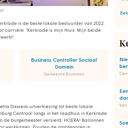
rgt
Bek
rkrade is de beste lokale bestuurder van 2022.
r carrière. ‘Kerkrade is mijn thuis. Mijn beide
werkt.’
K
Nie
Business Controller Sociaal
ber
Domein
Cent
Gemeente Brummen
Een
dan
Van
etra Dassens uitverkiezing tot beste lokale
burg Centraal langs in het raadhuis in Kerkrade.
 de burgemeester versierd. HOERA! Ballonnen
Soe
aar werkkamer. Zouden de ambtenaren in