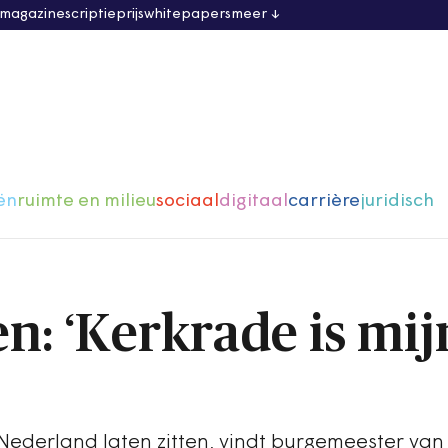
 magazine
scriptieprijs
whitepapers
meer
ën
ruimte en milieu
sociaal
digitaal
carrière
juridisch
n: ‘Kerkrade is mij
ederland laten zitten, vindt burgemeester van