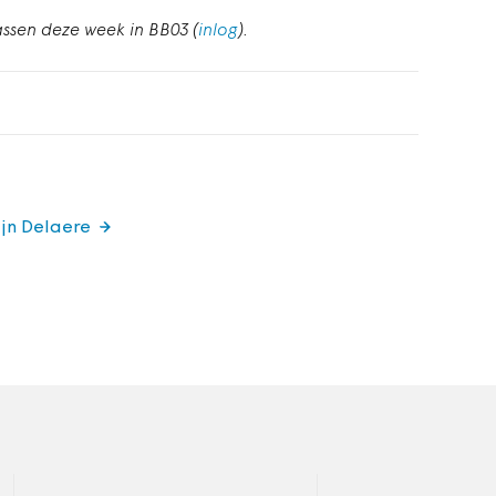
assen deze week in BB03 (
inlog
).
ijn Delaere