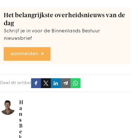
Het belangrijkste overheidsnieuws van de
dag
Schrijf je in voor de Binnenlands Bestuur
nieuwsbrief
aanmelden
Deel dit artikel
H
a
n
s
B
e
k