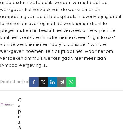
arbeidsduur zal slechts worden vermeld dat de
werkgever het verzoek van de werknemer om
aanpassing van de arbeidsplaats in overweging dient
te nemen en overleg met de werknemer dient te
plegen indien hij besluit het verzoek af te wijzen. Je
kunt het, zoals de initiatiefnemers, een "right to ask"
van de werknemer en "duty to consider" van de
werkgever, noemen; feit blijft dat het, waar het om
verzoeken om thuis werken gaat, niet meer dan
symboolwetgeving is.
Deel dit artikel
C
a
p
r
a
A