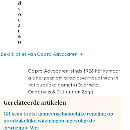
d
v
o
c
a
t
e
n
Bekijk alles van Capra Advocaten
Capra Advocaten, sinds 1928 hét kantoor
als het gaat om arbeidsverhoudingen in
het publieke domein (Overheid,
Onderwijs & Cultuur en Zorg).
Gerelateerde artikelen
GR-scan toetst gemeenschappelijke regeling op
noodzakelijke wijzigingen ingevolge de
gewijzigde Wgr