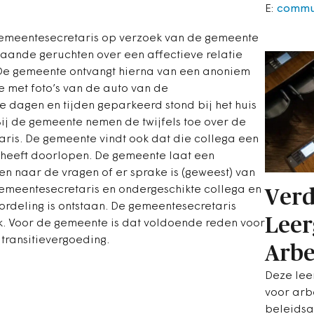
E:
commu
 gemeentesecretaris op verzoek van de gemeente
gaande geruchten over een affectieve relatie
 De gemeente ontvangt hierna van een anoniem
 met foto’s van de auto van de
e dagen en tijden geparkeerd stond bij het huis
Bij de gemeente nemen de twijfels toe over de
aris. De gemeente vindt ook dat die collega een
heeft doorlopen. De gemeente laat een
 naar de vragen of er sprake is (geweest) van
gemeentesecretaris en ondergeschikte collega en
Verd
oordeling is ontstaan. De gemeentesecretaris
Leer
k. Voor de gemeente is dat voldoende reden voor
transitievergoeding.
Arbe
Deze lee
voor arb
beleidsa