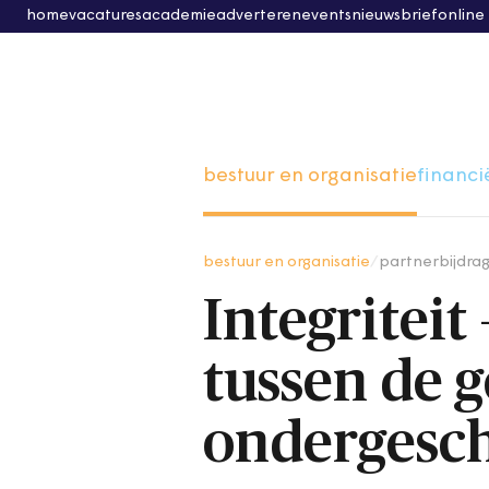
home
vacatures
academie
adverteren
events
nieuwsbrief
online
bestuur en organisatie
financi
bestuur en organisatie
/
partnerbijdra
Integriteit 
tussen de 
ondergesch