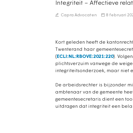
Integriteit – Affectieve re
Capra Advocaten
8 februari 20
Kort geleden heeft de kantonrech
Twenterand haar gemeentesecreta
(
ECLI:NL:RBOVE:2021:220
). Volge
plichtsverzuim vanwege de weige
integriteitsonderzoek, maar niet 
De arbeidsrechter is bijzonder mi
ambtenaar van de gemeente heeft
gemeentesecretaris dient een toonb
uitdragen dat integriteit een bela