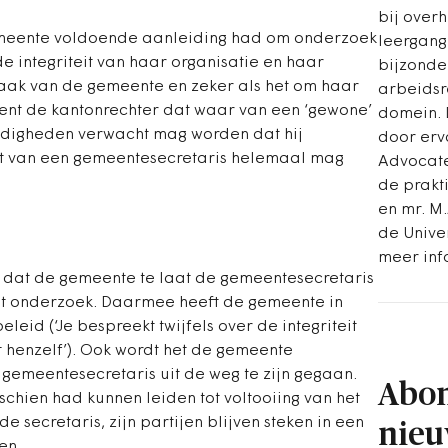
bij over
emeente voldoende aanleiding had om onderzoek
leergang
e integriteit van haar organisatie en haar
bijzonde
aak van de gemeente en zeker als het om haar
arbeidsr
nt de kantonrechter dat waar van een ‘gewone’
domein. 
ndigheden verwacht mag worden dat hij
door erv
t van een gemeentesecretaris helemaal mag
Advocate
de prakt
en mr. M
de Univer
meer inf
k dat de gemeente te laat de gemeentesecretaris
et onderzoek. Daarmee heeft de gemeente in
leid (‘Je bespreekt twijfels over de integriteit
t henzelf’). Ook wordt het de gemeente
emeentesecretaris uit de weg te zijn gegaan.
Abon
chien had kunnen leiden tot voltooiing van het
secretaris, zijn partijen blijven steken in een
nieu
en.