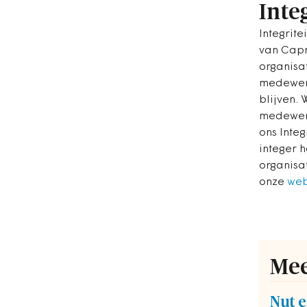
Integ
Integrite
van Capr
organisat
medewerk
blijven.
medewerk
ons Inte
integer 
organisa
onze
web
Mee
Nut 