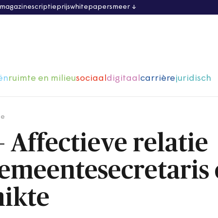
 magazine
scriptieprijs
whitepapers
meer
ën
ruimte en milieu
sociaal
digitaal
carrière
juridisch
ge
– Affectieve relatie
gemeentesecretaris
ikte