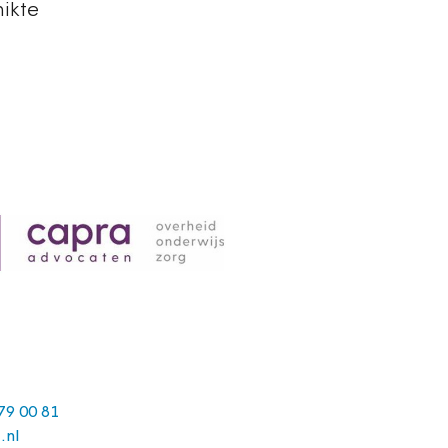
hikte
79 00 81
.nl