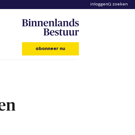
inloggen
zoeken
abonneer nu
 en