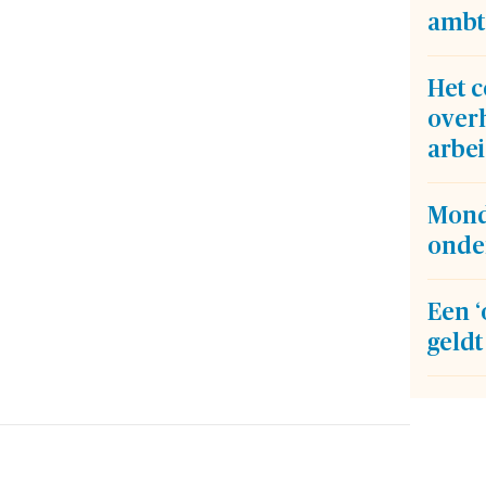
ambt
Het 
over
arbei
Mond
onder
Een ‘
geldt