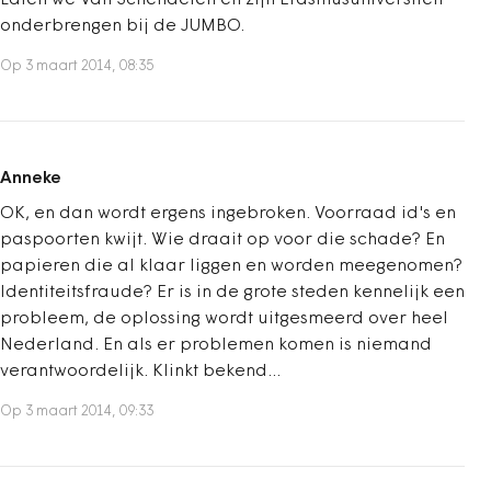
Laten we Van Schendelen en zijn Erasmusuniversiteit
onderbrengen bij de JUMBO.
Op 3 maart 2014, 08:35
Anneke
OK, en dan wordt ergens ingebroken. Voorraad id's en
paspoorten kwijt. Wie draait op voor die schade? En
papieren die al klaar liggen en worden meegenomen?
Identiteitsfraude? Er is in de grote steden kennelijk een
probleem, de oplossing wordt uitgesmeerd over heel
Nederland. En als er problemen komen is niemand
verantwoordelijk. Klinkt bekend...
Op 3 maart 2014, 09:33