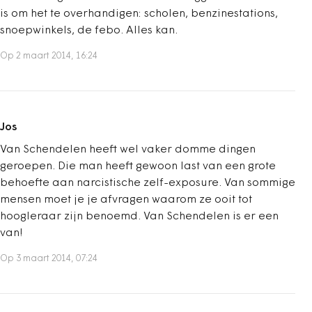
is om het te overhandigen: scholen, benzinestations,
snoepwinkels, de febo. Alles kan.
Op 2 maart 2014, 16:24
Jos
Van Schendelen heeft wel vaker domme dingen
geroepen. Die man heeft gewoon last van een grote
behoefte aan narcistische zelf-exposure. Van sommige
mensen moet je je afvragen waarom ze ooit tot
hoogleraar zijn benoemd. Van Schendelen is er een
van!
Op 3 maart 2014, 07:24