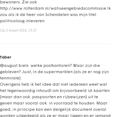
bewoners. Zie ook
http://www.rotterdam.nl/watiseengebiedscommissie Ik
zou als ik de heer van Schendelen was mijn titel
politicoloog inleveren.
Op 2 maart 2014, 13:37
faber
@august biels: welke postkantoren? Waar zijn die
gebleven? Juist, in de supermarkten (als ze er nog zijn
tenminste).
Overigens heb ik het idee dat niet iedereen weet wat
het tegenwoordig inhoudt om bijvoorbeeld id-kaarten
(maar dan ook: paspoorten en rijbewijzen) uit te
geven maar vooral ook: in voorraad te houden. Maar
goed, in principe kan een dergelijk document overal
worden uitgedeeld als ze er maar liggen en er iemand