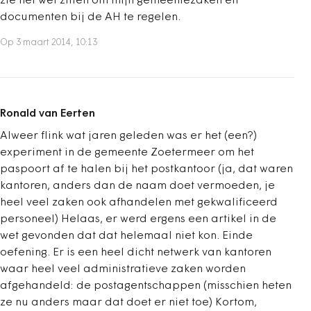
zie het wel zitten om mijn gemeentezaken en
documenten bij de AH te regelen.
Op 3 maart 2014, 10:13
Ronald van Eerten
Alweer flink wat jaren geleden was er het (een?)
experiment in de gemeente Zoetermeer om het
paspoort af te halen bij het postkantoor (ja, dat waren
kantoren, anders dan de naam doet vermoeden, je
heel veel zaken ook afhandelen met gekwalificeerd
personeel) Helaas, er werd ergens een artikel in de
wet gevonden dat dat helemaal niet kon. Einde
oefening. Er is een heel dicht netwerk van kantoren
waar heel veel administratieve zaken worden
afgehandeld: de postagentschappen (misschien heten
ze nu anders maar dat doet er niet toe) Kortom,