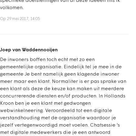
specifieke doelstellingen van al deze ideeën mis ik
volkomen.
Op 29 mei 2017, 14:05
Joep van Waddennooijen
De inwoners boffen toch echt met zo een
gemeentelijke organisatie. Eindelijk tel je mee in de
gemeente Je bent namelijk geen klagende inwoner
meer maar een klant. Normaliter is er pas sprake van
een klant als deze de keuze kan maken uit meerdere
concurrerende diensten en/of producten. In Hollands
Kroon ben je een klant met gedwongen
webwinkelneering. Veroordeeld tot een digitale
verstandhouding met de organisatie waardoor je
jezelf vertegenwoordigd moet voelen. Chatsessie 's
met digitale medewerkers die je een antwoord