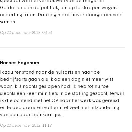
speciaal van het vertrouwen van de burger in
Gelderland in de politiek, om op te stappen wegens
onderling falen. Dan nog maar liever doorgerommeld
samen.
Op 20 december 2012, 08:58
Hannes Haganum
Ik zou ter stond naar de huisarts en naar de
bedrijfsarts gaan als ik op een dag niet meer wist
waar ik 's nachts geslapen had. Ik heb tot nu toe
slechts één keer mijn fiets in de stalling gezocht, terwijl
ik die ochtend met het OV naar het werk was gereisd
en te declarereren valt er niet veel met uitzondering
van een paar treinkaartjes.
Op 20 december 2012, 11:19