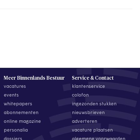
Meer Binnenlands Bestuur
Service & Contact
vacatures
klantenservice
events
colofon
whitepapers
ingezonden stukken
abonnementen
nieuwsbrieven
online magazine
adverteren
personalia
vacature plaatsen
dossiers
algemene voorwaarden