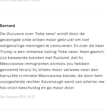
Op 25 februari 2019, 14:46
Bernard
De discussie over 'fake news' wordt door de
gevestigde orde alleen maar gebruikt om niet
welgevallige meningen te censureren. En over de heer
Trump is een immense lading 'fake news' heen gestort;
zijn beweerde banden met Rusland, dat hij
Mexicaanse immigranten animals zou hebben
genoemd terwijl hij alleen maar verwees naar een
beruchte criminele Mexicaanse bende, de door hem
voorgestelde rechter Kavanaugh werd van allerlei me
too onzin beschuldig en ga maar door.
Op 5 maart 2019, 10:27