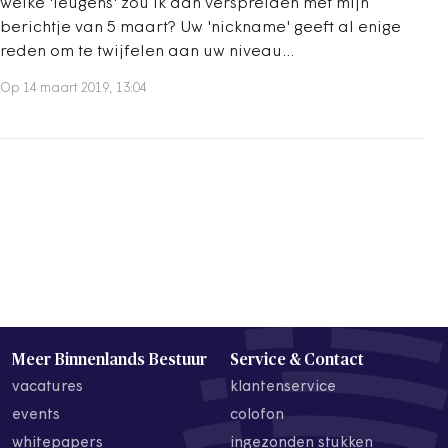
welke 'leugens' zou ik dan verspreiden met mijn
berichtje van 5 maart? Uw 'nickname' geeft al enige
reden om te twijfelen aan uw niveau...
Op 14 maart 2019, 13:04
Meer Binnenlands Bestuur
Service & Contact
vacatures
klantenservice
events
colofon
whitepapers
ingezonden stukken