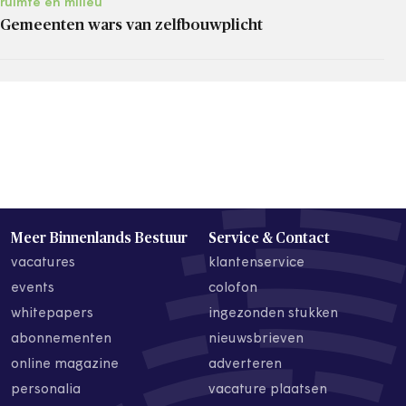
ruimte en milieu
Gemeenten wars van zelfbouwplicht
Meer Binnenlands Bestuur
Service & Contact
vacatures
klantenservice
events
colofon
whitepapers
ingezonden stukken
abonnementen
nieuwsbrieven
online magazine
adverteren
personalia
vacature plaatsen