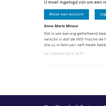
U moet ingelogd zijn om een r
Maak een account
Log
Anne-Marie Mineur
Dat is wel een erg geflatteerd be
verschil is dat de VVD-fractie d
die zij in februari zelf mede he
Op 1 oktober 2013, 15:59