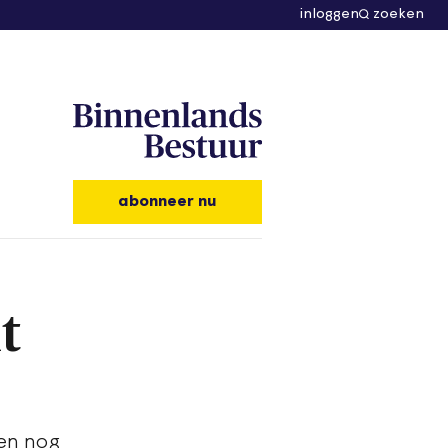
inloggen
zoeken
abonneer nu
t
ten nog