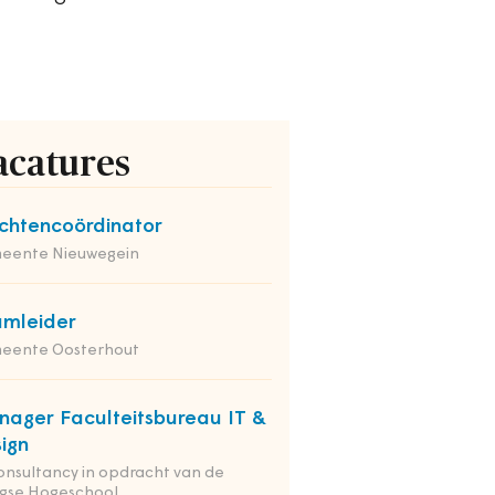
acatures
chtencoördinator
eente Nieuwegein
mleider
eente Oosterhout
ager Faculteitsbureau IT &
ign
onsultancy in opdracht van de
gse Hogeschool