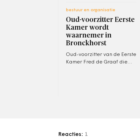
bestuur en organisatie
Oud-voorzitter Eerste
Kamer wordt
waarnemer in
Bronckhorst
Oud-voorzitter van de Eerste
Kamer Fred de Graaf die
struikelde over de
inhuldiging van koning
Willem Alexander heeft een
nieuwe baan
Reacties:
1