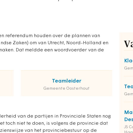
geen referendum houden over de plannen van
V
landse Zaken) om van Utrecht, Noord-Holland en
 maken. Dat meldde een woordvoerder van de
Kla
Gem
Teamleider
Tea
Gemeente Oosterhout
Gem
Man
rheid van de partijen in Provinciale Staten nog
Des
 toch niet te doen, is volgens de provincie dat
JS C
 zienswijze van het provinciebestuur op de
Haa