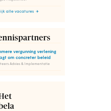
ijk alle vacatures
ennispartners
mmere vergunning verlening
agt om concreter beleid
iteers Advies & Implementatie
Het
bela