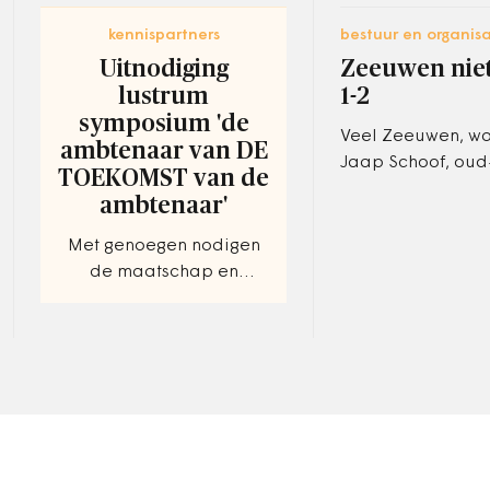
kennispartners
bestuur en organisa
Uitnodiging
Zeeuwen niet
lustrum
1-2
symposium 'de
Veel Zeeuwen, w
ambtenaar van DE
Jaap Schoof, oud
TOEKOMST van de
van het Watersn
ambtenaar'
in Ouwerkerk, zien
zitten om ’s morg
Met genoegen nodigen
de maatschap en
medewerk(st)ers van
Capra Advocaten u uit
tot het bijwonen van het
symposium "De
ambtenaar van…