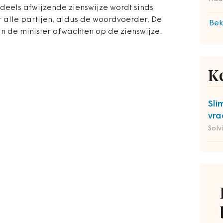
deels afwijzende zienswijze wordt sinds
lle partijen, aldus de woordvoerder. De
Bek
van de minister afwachten op de zienswijze.
K
Sli
vra
Solv