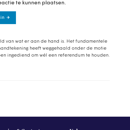
eactie te kunnen plaatsen.
in
eld van wat er aan de hand is. Het fundamentele
e handtekening heeft weggehaald onder de motie
bben ingediend om wél een referendum te houden.