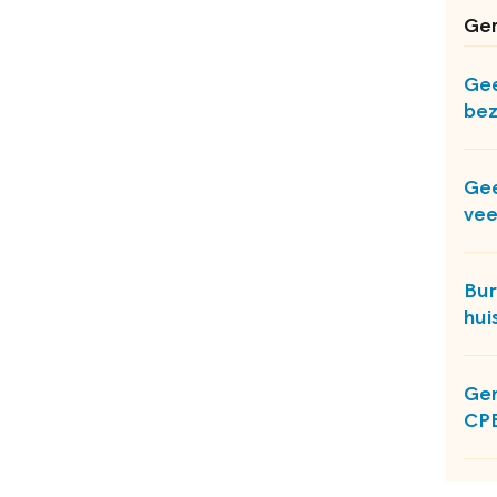
Ger
Gee
bez
Gee
vee
Bur
hui
Gem
CP