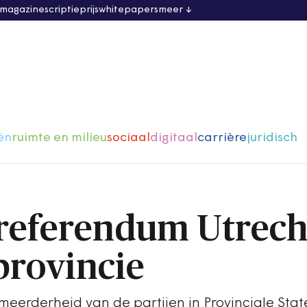
 magazine
scriptieprijs
whitepapers
meer
ën
ruimte en milieu
sociaal
digitaal
carrière
juridisch
referendum Utrech
provincie
meerderheid van de partijen in Provinciale Sta