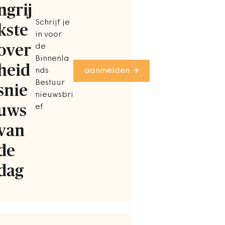
ngrij
Schrijf je
kste
in voor
over
de
Binnenla
heid
nds
aanmelden
Bestuur
snie
nieuwsbri
uws
ef
van
de
dag