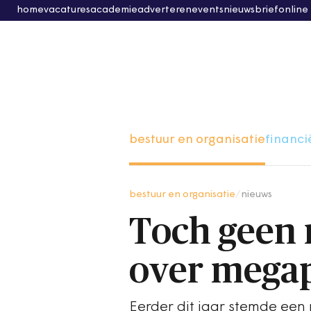
home
vacatures
academie
adverteren
events
nieuwsbrief
online
bestuur en organisatie
financi
bestuur en organisatie
/
nieuws
Toch geen 
over mega
Eerder dit jaar stemde een 