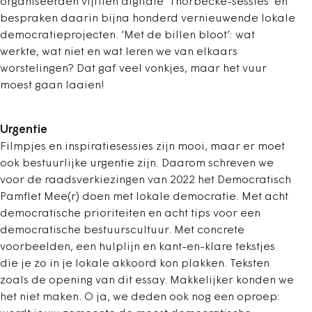
organiseerden vijftien digitale ‘Thorbecke-sessies’ en
bespraken daarin bijna honderd vernieuwende lokale
democratieprojecten. ‘Met de billen bloot’: wat
werkte, wat niet en wat leren we van elkaars
worstelingen? Dat gaf veel vonkjes, maar het vuur
moest gaan laaien!
U
rgentie
Filmpjes en inspiratiesessies zijn mooi, maar er moet
ook bestuurlijke urgentie zijn. Daarom schreven we
voor de raadsverkiezingen van 2022 het Democratisch
Pamflet Mee(r) doen met lokale democratie. Met acht
democratische prioriteiten en acht tips voor een
democratische bestuurscultuur. Met concrete
voorbeelden, een hulplijn en kant-en-klare tekstjes
die je zo in je lokale akkoord kon plakken. Teksten
zoals de opening van dit essay. Makkelijker konden we
het niet maken. O ja, we deden ook nog een oproep: