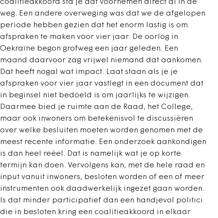
coalitieakkoord sta je dat voornemen direct al in de
weg. Een andere overweging was dat we de afgelopen
periode hebben gezien dat het enorm lastig is om
afspraken te maken voor vier jaar. De oorlog in
Oekraïne begon grofweg een jaar geleden. Een
maand daarvoor zag vrijwel niemand dat aankomen.
Dat heeft nogal wat impact. Laat staan als je je
afspraken voor vier jaar vastlegt in een document dat
in beginsel niet bedoeld is om jaarlijks te wijzigen.
Daarmee bied je ruimte aan de Raad, het College,
maar ook inwoners om betekenisvol te discussiëren
over welke besluiten moeten worden genomen met de
meest recente informatie. Een onderzoek aankondigen
is dan heel reëel. Dat is namelijk wat je op korte
termijn kan doen. Vervolgens kan, met de hele raad en
input vanuit inwoners, besloten worden of een of meer
instrumenten ook daadwerkelijk ingezet gaan worden.
Is dat minder participatief dan een handjevol politici
die in besloten kring een coalitieakkoord in elkaar