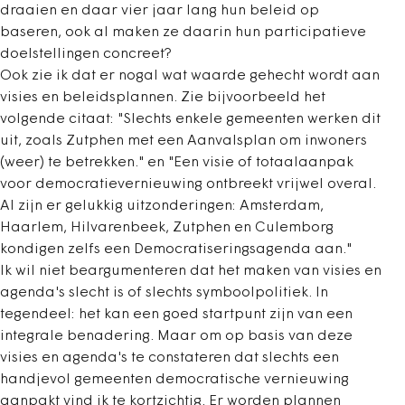
draaien en daar vier jaar lang hun beleid op
baseren, ook al maken ze daarin hun participatieve
doelstellingen concreet?
Ook zie ik dat er nogal wat waarde gehecht wordt aan
visies en beleidsplannen. Zie bijvoorbeeld het
volgende citaat: "Slechts enkele gemeenten werken dit
uit, zoals Zutphen met een Aanvalsplan om inwoners
(weer) te betrekken." en "Een visie of totaalaanpak
voor democratievernieuwing ontbreekt vrijwel overal.
Al zijn er gelukkig uitzonderingen: Amsterdam,
Haarlem, Hilvarenbeek, ­Zutphen en Culemborg
kondigen zelfs een Democratiseringsagenda aan."
Ik wil niet beargumenteren dat het maken van visies en
agenda's slecht is of slechts symboolpolitiek. In
tegendeel: het kan een goed startpunt zijn van een
integrale benadering. Maar om op basis van deze
visies en agenda's te constateren dat slechts een
handjevol gemeenten democratische vernieuwing
aanpakt vind ik te kortzichtig. Er worden plannen