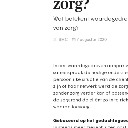
zorg?
Wat betekent waardegedreve
van zorg?
BMC
7 augustus 2020
In een waardegedreven aanpak vul
samenspraak de nodige ondersteun
persoonlijke situatie van de cliën
zijn of haar netwerk werkt de zor
zonder zorg verder kan of passen
de zorg rond de cliënt zo in te ri
waarde toevoegt.
Gebaseerd op het gedachtegoed
In steeds meer ziekenhuizen pas