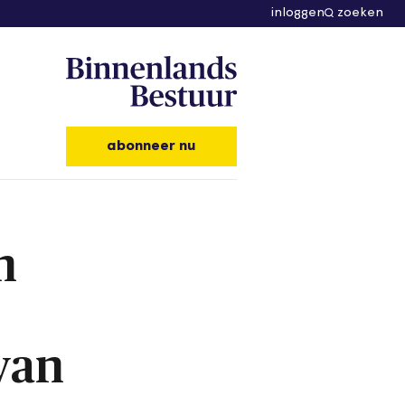
inloggen
zoeken
abonneer nu
n
van