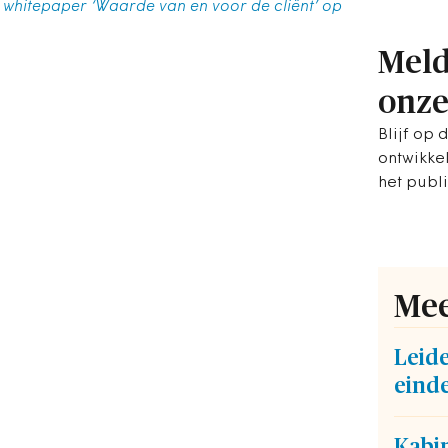
whitepaper ‘Waarde van en voor de cliënt’ op
Meld
onze
Blijf op 
ontwikke
het publ
Mee
Leide
einde
Kabin