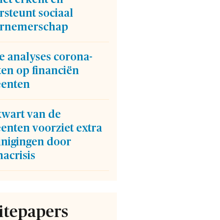
steunt sociaal
rnemerschap
e analyses corona-
ten op financiën
enten
kwart van de
enten voorziet extra
inigingen door
acrisis
tepapers