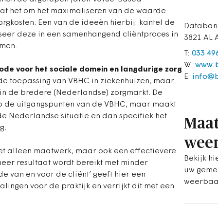
aat het om het maximaliseren van de waarde
orgkosten. Een van de ideeën hierbij: kantel de
Databan
iseer deze in een samenhangend cliëntproces in
3821 AL 
mmen.
T:
033 49
W:
www.b
e voor het sociale domein en langdurige zorg
E:
info@
 de toepassing van VBHC in ziekenhuizen, maar
in de bredere (Nederlandse) zorgmarkt. De
 de uitgangspunten van de VBHC, maar maakt
e Nederlandse situatie en dan specifiek het
Maat
g.
weer
et alleen maatwerk, maar ook een effectievere
Bekijk h
meer resultaat wordt bereikt met minder
uw geme
 van en voor de cliënt’ geeft hier een
weerbaa
alingen voor de praktijk en verrijkt dit met een