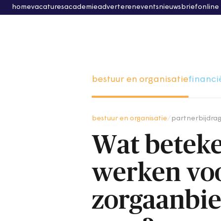
home
vacatures
academie
adverteren
events
nieuwsbrief
online
bestuur en organisatie
financi
bestuur en organisatie
/
partnerbijdra
Wat betek
werken voo
zorgaanbie