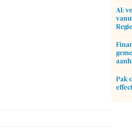
AI: 
vanui
Regi
Fina
geme
aanh
Pak 
effec