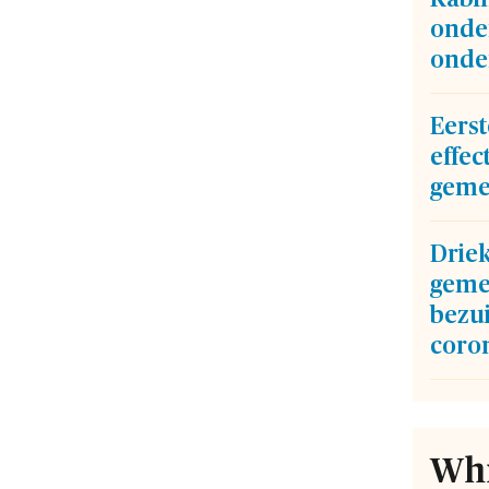
onder
onde
Eerst
effec
geme
Drie
geme
bezu
coron
Whi