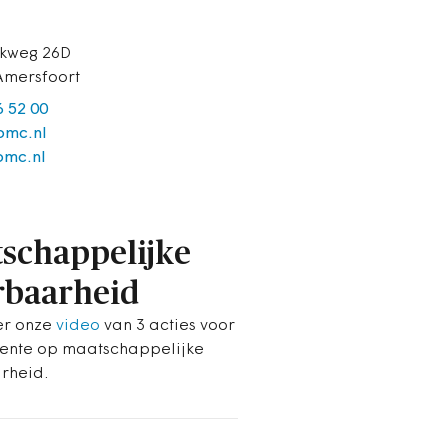
kweg 26D
Amersfoort
6 52 00
mc.nl
bmc.nl
schappelijke
baarheid
ier onze
video
van 3 acties voor
ente op maatschappelijke
rheid.