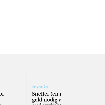
financiën
socia
or
Sneller (en meer)
Pas
geld nodig voor
hoe