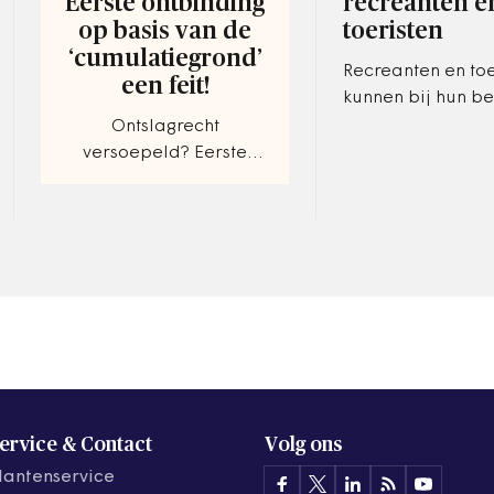
Eerste ontbinding
recreanten e
op basis van de
toeristen
‘cumulatiegrond’
Recreanten en toe
een feit!
kunnen bij hun b
de provincie Utre
Ontslagrecht
voortaan zien hoe
versoepeld? Eerste
in de recreatieg
ontbinding op basis van
stadscentra…
de ‘cumulatiegrond’ een
feit!
ervice & Contact
Volg ons
lantenservice