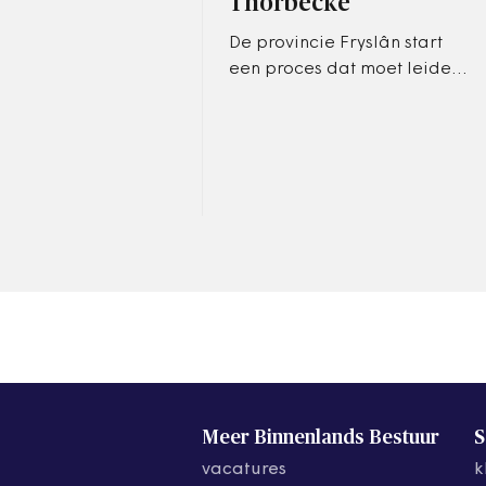
Thorbecke
De provincie Fryslân start
een proces dat moet leiden
tot bestuurlijke vernieuwing.
Kartrekker is commissaris
van de koning Arno Brok.
Meer Binnenlands Bestuur
S
vacatures
k