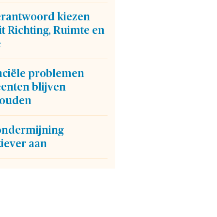
verantwoord kiezen
t Richting, Ruimte en
e
nciële problemen
enten blijven
ouden
ondermijning
tiever aan