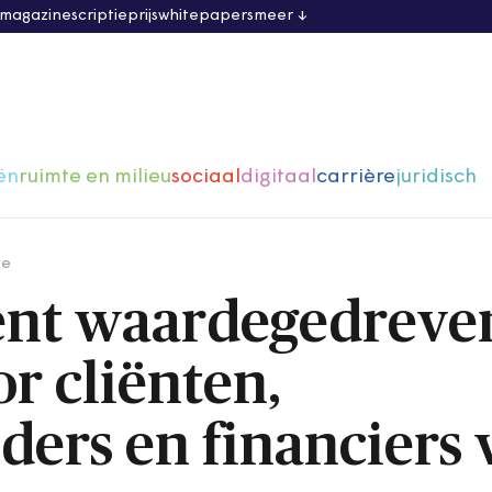
 magazine
scriptieprijs
whitepapers
meer
ën
ruimte en milieu
sociaal
digitaal
carrière
juridisch
ge
ent waardegedreve
r cliënten,
ders en financiers 