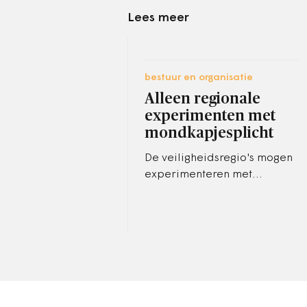
Lees meer
bestuur en organisatie
Alleen regionale
experimenten met
mondkapjesplicht
De veiligheidsregio's mogen
experimenteren met
mondkapjes. Dat is
woensdag besloten in het
Veiligheidsberaad, het
samenwerkingsverband
van…