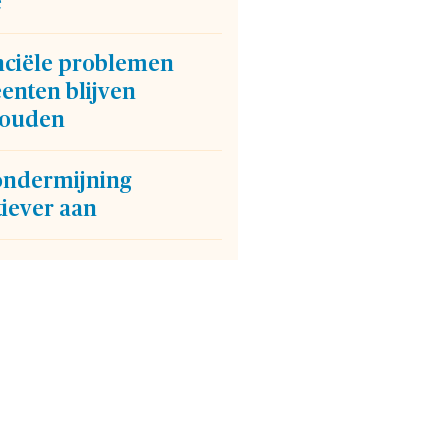
e
nciële problemen
enten blijven
ouden
ondermijning
tiever aan