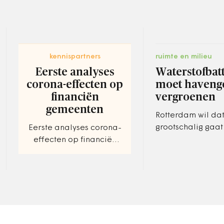
kennispartners
ruimte en milieu
Eerste analyses
Waterstofbatt
corona-effecten op
moet haveng
financiën
vergroenen
gemeenten
Rotterdam wil dat
grootschalig gaa
Eerste analyses corona-
ingezet voor het 
effecten op financiën
duurzaam opgew
gemeenten. Een
elektriciteit en vo
wisselend beeld
industriële…