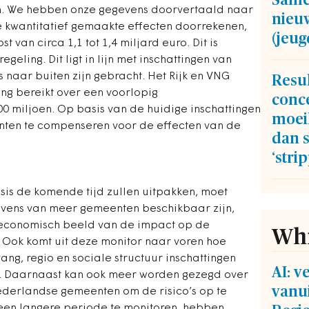
Same
n. We hebben onze gegevens doorvertaald naar
nieuw
 kwantitatief gemaakte effecten doorrekenen,
(jeu
 van circa 1,1 tot 1,4 miljard euro. Dit is
eling. Dit ligt in lijn met inschattingen van
naar buiten zijn gebracht. Het Rijk en VNG
Resu
g bereikt over een voorlopig
conc
0 miljoen. Op basis van de huidige inschattingen
moei
nten te compenseren voor de effecten van de
dan s
‘stri
sis de komende tijd zullen uitpakken, moet
vens van meer gemeenten beschikbaar zijn,
economisch beeld van de impact op de
Whi
. Ook komt uit deze monitor naar voren hoe
ng, regio en sociale structuur inschattingen
AI: 
n. Daarnaast kan ook meer worden gezegd over
vanui
derlandse gemeenten om de risico’s op te
een langere periode te monitoren, hebben