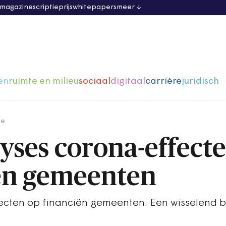
 magazine
scriptieprijs
whitepapers
meer
ën
ruimte en milieu
sociaal
digitaal
carrière
juridisch
ge
lyses corona-effect
ën gemeenten
ecten op financiën gemeenten. Een wisselend 