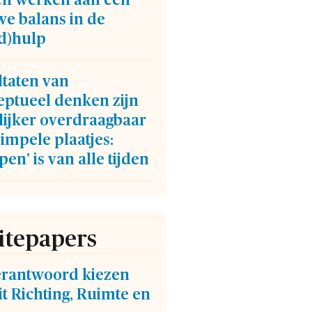
n werken aan een
e balans in de
gd)hulp
ltaten van
eptueel denken zijn
lijker overdraagbaar
impele plaatjes:
ppen’ is van alle tijden
tepapers
verantwoord kiezen
t Richting, Ruimte en