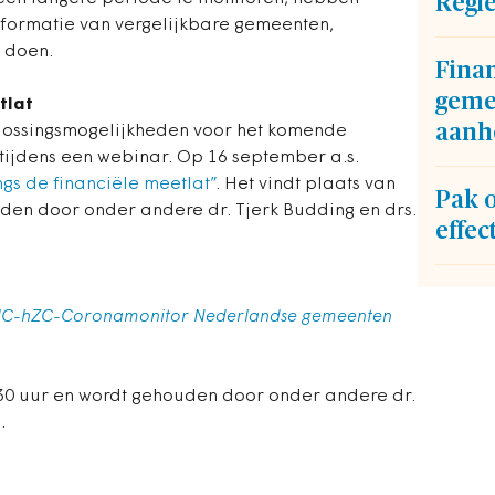
Regi
formatie van vergelijkbare gemeenten,
 doen.
Fina
geme
tlat
aanh
lossingsmogelijkheden voor het komende
tijdens een webinar. Op 16 september a.s.
gs de financiële meetlat”
. Het vindt plaats van
Pak 
uden door onder andere dr. Tjerk Budding en drs.
effec
BMC-hZC-Coronamonitor Nederlandse gemeenten
16.30 uur en wordt gehouden door onder andere dr.
.