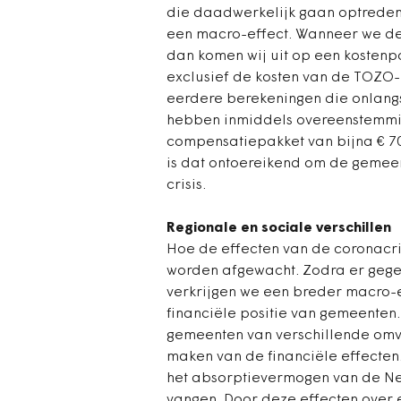
die daadwerkelijk gaan optrede
een macro-effect. Wanneer we de
dan komen wij uit op een kostenpost
exclusief de kosten van de TOZO-reg
eerdere berekeningen die onlangs 
hebben inmiddels overeenstemmin
compensatiepakket van bijna € 70
is dat ontoereikend om de gemee
crisis.
Regionale en sociale verschillen
Hoe de effecten van de coronacri
worden afgewacht. Zodra er gege
verkrijgen we een breder macro-
financiële positie van gemeenten
gemeenten van verschillende omva
maken van de financiële effecte
het absorptievermogen van de Ne
vangen. Door deze effecten over 