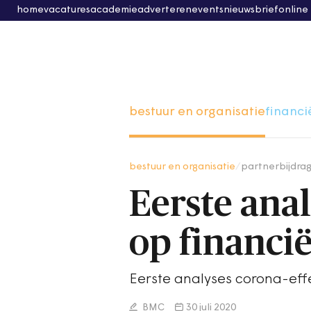
home
vacatures
academie
adverteren
events
nieuwsbrief
online
bestuur en organisatie
financi
bestuur en organisatie
/
partnerbijdra
Eerste ana
op financi
Eerste analyses corona-eff
BMC
30 juli 2020