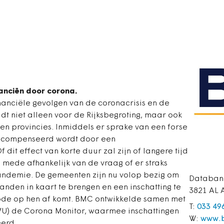
anciën door corona.
inanciële gevolgen van de coronacrisis en de
dt niet alleen voor de Rijksbegroting, maar ook
en provincies. Inmiddels er sprake van een forse
gecompenseerd wordt door een
 dit effect van korte duur zal zijn of langere tijd
 mede afhankelijk van de vraag of er straks
andemie. De gemeenten zijn nu volop bezig om
Databan
nden in kaart te brengen en een inschatting te
3821 AL 
de op hen af komt. BMC ontwikkelde samen met
T:
033 49
(VU) de Corona Monitor, waarmee inschattingen
W:
www.b
erd.