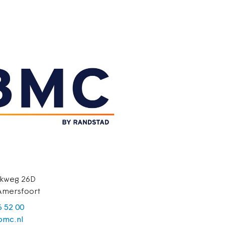
kweg 26D
Amersfoort
6 52 00
mc.nl