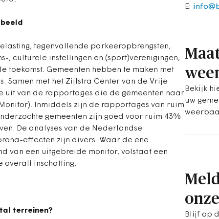
E:
info@
 beeld
belasting, tegenvallende parkeeropbrengsten,
Maat
s-, culturele instellingen en (sport)verenigingen,
weer
iële toekomst. Gemeenten hebben te maken met
s. Samen met het Zijlstra Center van de Vrije
Bekijk h
se uit van de rapportages die de gemeenten naar
uw geme
onitor). Inmiddels zijn de rapportages van ruim
weerbaa
nderzochte gemeenten zijn goed voor ruim 43%
aven. De analyses van de Nederlandse
rona-effecten zijn divers. Waar de ene
 van een uitgebreide monitor, volstaat een
overall inschatting.
Meld
onze
al terreinen?
Blijf op 