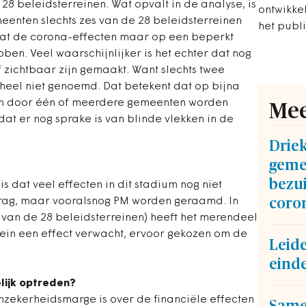
28 beleidsterreinen. Wat opvalt in de analyse, is
ontwikke
eenten slechts zes van de 28 beleidsterreinen
het publ
dat de corona-effecten maar op een beperkt
ben. Veel waarschijnlijker is het echter dat nog
of zichtbaar zijn gemaakt. Want slechts twee
eheel niet genoemd. Dat betekent dat op bijna
ten door één of meerdere gemeenten worden
Mee
at er nog sprake is van blinde vlekken in de
Drie
geme
bezu
is dat veel effecten in dit stadium nog niet
drag, maar vooralsnog PM worden geraamd. In
coron
3 van de 28 beleidsterreinen) heeft het merendeel
ein een effect verwacht, ervoor gekozen om de
Leide
einde
ijk optreden?
onzekerheidsmarge is over de financiële effecten