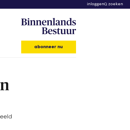
inloggen
zoeken
abonneer nu
en
beeld