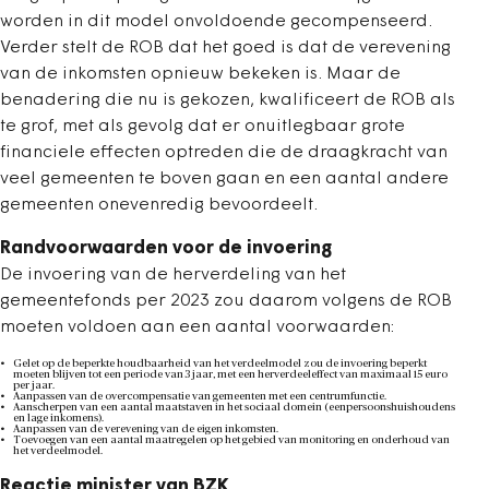
worden in dit model onvoldoende gecompenseerd.
Verder stelt de ROB dat het goed is dat de verevening
van de inkomsten opnieuw bekeken is. Maar de
benadering die nu is gekozen, kwalificeert de ROB als
te grof, met als gevolg dat er onuitlegbaar grote
financiele effecten optreden die de draagkracht van
veel gemeenten te boven gaan en een aantal andere
gemeenten onevenredig bevoordeelt.
Randvoorwaarden voor de invoering
De invoering van de herverdeling van het
gemeentefonds per 2023 zou daarom volgens de ROB
moeten voldoen aan een aantal voorwaarden:
Gelet op de beperkte houdbaarheid van het verdeelmodel zou de invoering beperkt
moeten blijven tot een periode van 3 jaar, met een herverdeeleffect van maximaal 15 euro
per jaar.
Aanpassen van de overcompensatie van gemeenten met een centrumfunctie.
Aanscherpen van een aantal maatstaven in het sociaal domein (eenpersoonshuishoudens
en lage inkomens).
Aanpassen van de verevening van de eigen inkomsten.
Toevoegen van een aantal maatregelen op het gebied van monitoring en onderhoud van
het verdeelmodel.
Reactie minister van BZK