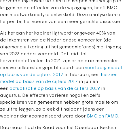
herverdelingsdiscussie. Om u te helpen om snel grip te
krijgen op de effecten van de wijzigingen, heeft BMC
een maatwerkanalyse ontwikkeld. Deze analyse kan u
helpen bij het voeren van een meer gerichte discussie.
Als het aan het kabinet ligt wordt ongeveer 40% van
de inkomsten van de Nederlandse gemeenten (de
algemene uitkering uit het gemeentefonds) met ingang
van 2023 anders verdeeld. Dat leidt tot
herverdeeleffecten. In 2021 zijn er op drie momenten
nieuwe uitkomsten gepubliceerd: een
voorlopig model
op basis van de cijfers 2017
in februari, een
herzien
model op basis van de cijfers 2017
in juli en
een
actualisatie op basis van de cijfers 2019
in
augustus. De effecten varieren nogal en zelfs
specialisten van gemeenten hebben grote moeite om
ze uit te leggen, zo bleek dit najaar tijdens een
webinar dat georganiseerd werd door
BMC en FAMO
.
Daarnaast had de Raad voor het Openbaar Bestuur