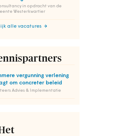
onsultancy in opdracht van de
eente Westerkwartier
ijk alle vacatures
ennispartners
mmere vergunning verlening
agt om concreter beleid
iteers Advies & Implementatie
Het