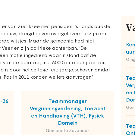
V
er van Zierikzee met pensioen. ’s Lands oudste
de eeuw, dreigde even overgeleverd te zijn aan
de wijsjes. Maar de gemeente had niet
Ken
Veer en zijn politieke achterban. ‘De
uur
een motie ingediend waarin stond dat de
Omg
d van de beiaard, met 6000 euro per jaar zou
‘Die is door het college terzijde geschoven omdat
s. Pas in 2011 konden we iets aanvragen.’
Te
Ver
en 
Do
2-36
Teammanager
Gem
Vergunningverlening, Toezicht
en Handhaving (VTH), Fysiek
Domein
Tea
Gemeente Zevenaar
Ont