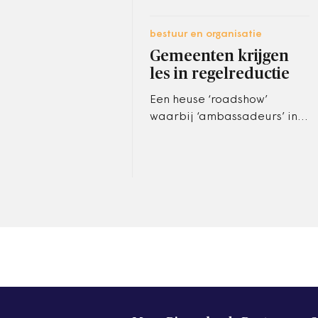
bestuur en organisatie
Gemeenten krijgen
les in regelreductie
Een heuse ‘roadshow’
waarbij ‘ambassadeurs’ in
klasjes aan gemeentelijke
ambtenaren leren hoe je
regels kunt verminderen.
Dat…