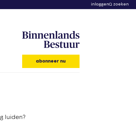
inloggen
zoeken
abonneer nu
g luiden?