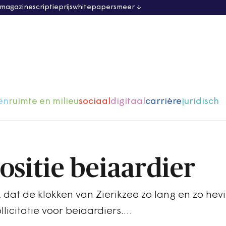
 magazine
scriptieprijs
whitepapers
meer
ën
ruimte en milieu
sociaal
digitaal
carrière
juridisch
ositie beiaardier
dat de klokken van Zierikzee zo lang en zo hevi
licitatie voor beiaardiers.…