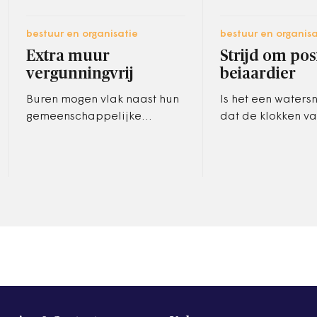
bestuur en organisatie
bestuur en organisa
Extra muur
Strijd om pos
vergunningvrij
beiaardier
Buren mogen vlak naast hun
Is het een water
gemeenschappelijke
dat de klokken va
erfafscheiding
zo lang en zo hev
vergunningvrij nog een
Nee, het is een 
stenen muurtje metselen van
sollicitatie voor 
maximaal twee meter hoog.
…
…