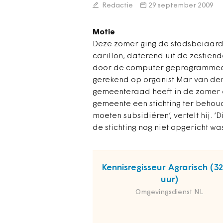
Redactie
29 september 2009
Motie
Deze zomer ging de stadsbeiaardi
carillon, daterend uit de zestien
door de computer geprogrammeer
gerekend op organist Mar van der 
gemeenteraad heeft in de zomer 
gemeente een stichting ter behou
moeten subsidiëren’, vertelt hij. 
de stichting nog niet opgericht wa
Kennisregisseur Agrarisch (3
uur)
Omgevingsdienst NL