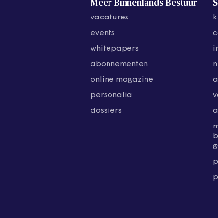
Meer Binnenlands Bestuur
S
vacatures
k
events
c
whitepapers
i
abonnementen
n
online magazine
a
personalia
v
dossiers
a
b
g
p
p