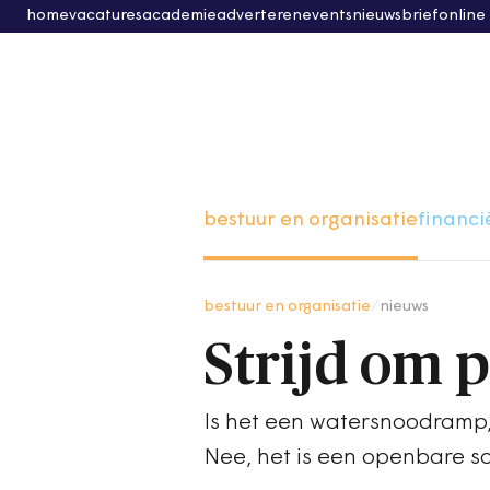
home
vacatures
academie
adverteren
events
nieuwsbrief
online
bestuur en organisatie
financi
bestuur en organisatie
/
nieuws
Strijd om p
Is het een watersnoodramp, 
Nee, het is een openbare sol