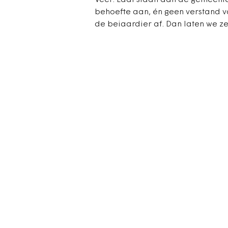
Veer. Laat staan aan de gemeent
behoefte aan, én geen verstand va
de beiaardier af. Dan laten we ze 