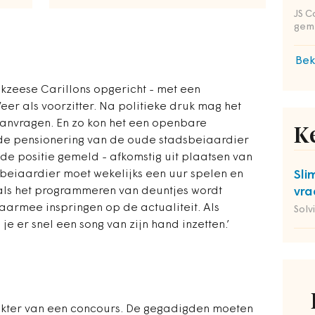
JS C
gem
Bek
ikzeese Carillons opgericht - met een
er als voorzitter. Na politieke druk mag het
aanvragen. En zo kon het een openbare
K
s de pensionering van de oude stadsbeiaardier
de positie gemeld - afkomstig uit plaatsen van
sbeiaardier moet wekelijks een uur spelen en
Sli
oals het programmeren van deuntjes wordt
vra
aarmee inspringen op de actualiteit. Als
Solv
je er snel een song van zijn hand inzetten.’
arakter van een concours. De gegadigden moeten