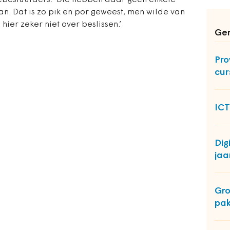
ebestuurders. ‘Die hebben daar geen enkele
n. Dat is zo pik en por geweest, men wilde van
hier zeker niet over beslissen.’
Ger
Pro
cur
ICT
Dig
jaa
Gro
pak