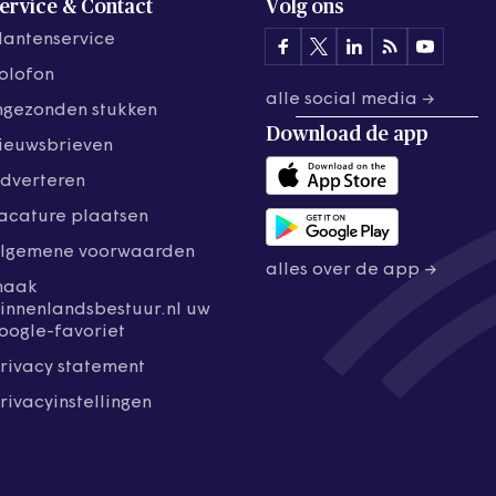
ervice & Contact
Volg ons
lantenservice
olofon
alle social media →
ngezonden stukken
Download de
app
ieuwsbrieven
dverteren
acature plaatsen
lgemene voorwaarden
alles over de app →
maak
innenlandsbestuur.nl uw
oogle-favoriet
rivacy statement
rivacyinstellingen