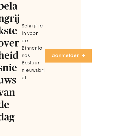
bela
ngrij
Schrijf je
kste
in voor
over
de
Binnenla
heid
nds
aanmelden
Bestuur
snie
nieuwsbri
uws
ef
van
de
dag