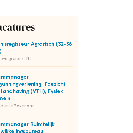
acatures
nisregisseur Agrarisch (32-36
)
evingsdienst NL
ammanager
gunningverlening, Toezicht
Handhaving (VTH), Fysiek
mein
eente Zevenaar
mmanager Ruimtelijk
wikkelingsbureau