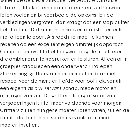
Willen we de kiezer/inwoner de waarde van onze
lokale politieke democratie laten zien, vertrouwen
laten voelen en bijvoorbeeld de opkomst bij de
verkiezingen vergroten, dan vraagt dat een stap buiten
het stadhuis. Dat kunnen en hoeven raadsleden echt
niet alleen te doen. Als raadslid moet je kunnen
rekenen op een excellent eigen ambtelijk apparaat.
Compact en kwalitatief hoogwaardig. Je moet leren
die ambtenaren te gebruiken en te sturen. Alleen of in
groepjes raadsleden een onderwerp uitdiepen.
Sterker nog: griffiers kunnen en moeten daar met
respect voor de mens en liefde voor politiek, vanuit
een eigentijds
civil servant
-schap, mede motor en
aanjager van zijn. De griffier als organisator van
vergaderingen is niet meer voldoende voor morgen.
Griffiers zullen hun gêne moeten laten varen; zullen de
ruimte die buiten het stadhuis is ontstaan mede
moeten invullen.