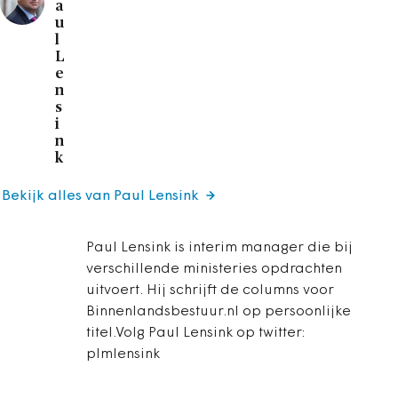
a
u
l
L
e
n
s
i
n
k
Bekijk alles van Paul Lensink
Paul Lensink is interim manager die bij
verschillende ministeries opdrachten
uitvoert. Hij schrijft de columns voor
Binnenlandsbestuur.nl op persoonlijke
titel.Volg Paul Lensink op twitter:
plmlensink