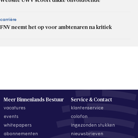
Website UWV scoort dikke onvoldoende
carrière
FNV neemt het op voor ambtenaren na kritiek
Meer Binnenlands Bestuur
Service & Contact
vacatures
klantenservice
events
colofon
whitepapers
ingezonden stukken
abonnementen
nieuwsbrieven