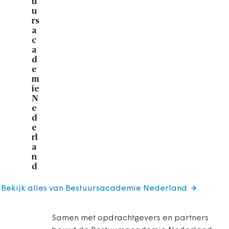
u
u
rs
a
c
a
d
e
m
ie
N
e
d
e
rl
a
n
d
Bekijk alles van Bestuursacademie Nederland
Samen met opdrachtgevers en partners