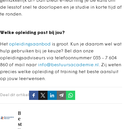
gemakkelijk af? Dan biedt e-learning je de kans om
de lesstof snel te doorlopen en je studie in korte tijd af
te ronden.
Welke opleiding past bij jou?
Het
opleidingsaanbod
is groot. Kun je daarom wel wat
hulp gebruiken bij je keuze? Bel dan onze
opleidingsadviseurs via telefoonnummer 035 - 7 604
860 of mail naar
info@bestuursacademie.nl
. Zij weten
precies welke opleiding of training het beste aansluit
op jouw leerwensen.
Deel dit artikel
B
e
st