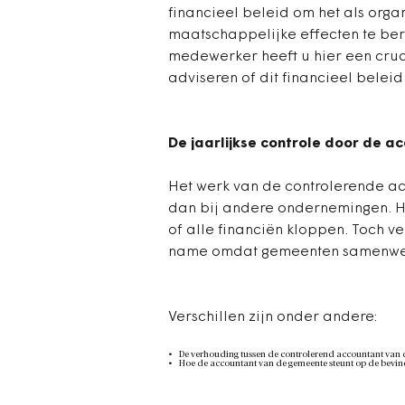
financieel beleid om het als orga
maatschappelijke effecten te berei
medewerker heeft u hier een crucia
adviseren of dit financieel beleid
De jaarlijkse controle door de a
Het werk van de controlerende ac
dan bij andere ondernemingen. He
of alle financiën kloppen. Toch v
name omdat gemeenten samenwerk
Verschillen zijn onder andere:
De verhouding tussen de controlerend accountant van 
Hoe de accountant van de gemeente steunt op de bevi