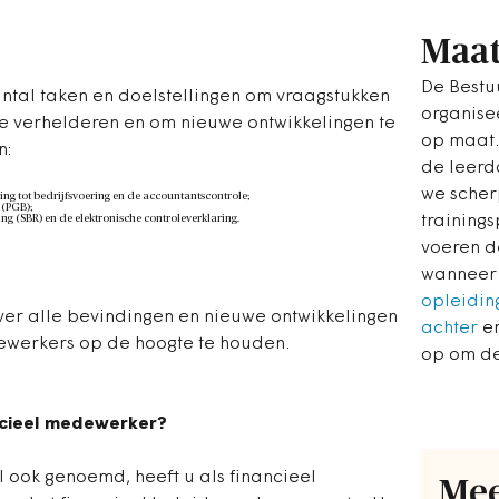
Maa
De Best
antal taken en doelstellingen om vraagstukken
organise
te verhelderen en om nieuwe ontwikkelingen te
op maat.
n:
de leerdo
we scher
g tot bedrijfsvoering en de accountantscontrole;
(PGB);
ng (SBR) en de elektronische controleverklaring.
training
voeren d
wanneer 
opleiding
over alle bevindingen en nieuwe ontwikkelingen
achter
en
werkers op de hoogte te houden.
op om de
ancieel medewerker?
l ook genoemd, heeft u als financieel
Mee