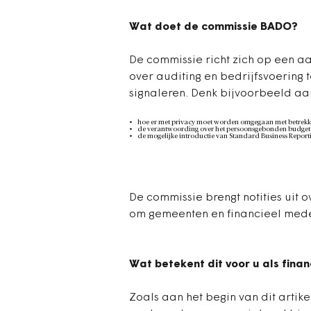
Wat doet de commissie BADO?
De commissie richt zich op een a
over auditing en bedrijfsvoering 
signaleren. Denk bijvoorbeeld aa
hoe er met privacy moet worden omgegaan met betrekkin
de verantwoording over het persoonsgebonden budget 
de mogelijke introductie van Standard Business Reporti
De commissie brengt notities uit 
om gemeenten en financieel mede
Wat betekent dit voor u als fin
Zoals aan het begin van dit artike