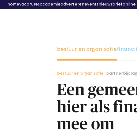
home
vacatures
academie
adverteren
events
nieuwsbrief
online
bestuur en organisatie
financi
bestuur en organisatie
/
partnerbijdra
Een gemeent
hier als f
mee om