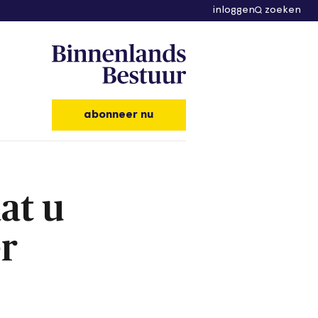
inloggen
zoeken
abonneer nu
at u
er