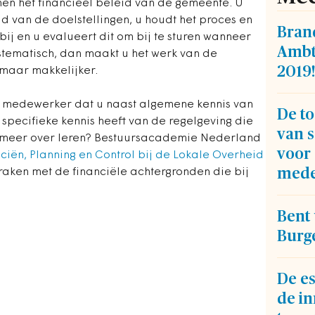
en het financieel beleid van de gemeente. U
d van de doelstellingen, u houdt het proces en
Bran
ij en u evalueert dit om bij te sturen wanneer
Ambt
systematisch, dan maakt u het werk van de
2019!
maar makkelijker.
eel medewerker dat u naast algemene kennis van
De t
 specifieke kennis heeft van de regelgeving die
van s
er meer over leren? Bestuursacademie Nederland
voor 
ciën, Planning en Control bij de Lokale Overheid
mede
 raken met de financiële achtergronden die bij
Bent
Burg
De es
de in