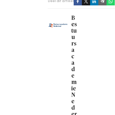
Deel dit artikel
B
es
tu
u
rs
a
c
a
d
e
m
ie
N
e
d
er