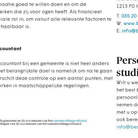
nisatie goed te willen doen en om de
1213 PD 
ken die zij voor ogen heeft. Als financieel
T:
035 20
le rol in, om vanuit alle relevante factoren te
W:
www.b
 haalbaar is.
E:
info@
ccountant
Pers
countant bij een gemeente is niet heel anders
stud
t belangrijkste doel is namelijk om na te gaan
erschilt deze controle op een aantal punten, met
Wilt u we
en in maatschappelijke regelingen.
het best
persoonl
nemen da
met u op
ook bere
de gemeente en de accountant van het
samenwerkingsverband
.
ndingen van de accountant van het samenwerkingsverband.
info@be