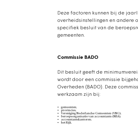
Deze factoren kunnen bij de jaarl
overheidsinstellingen en andere o
specifiek besluit van de beroeps
gemeenten.
Commissie BADO
Dit besluit geeft de minimumverei
wordt door een commissie bijgeho
Overheden (BADO). Deze commissie
werkzaam zijn bij:
gemeenten;
provincies;
Vereniging Nederlandse Gemeenten (VNG);
beroepsorganisatie van accountants (NBA);
accountantskantoren;
het Rijk.