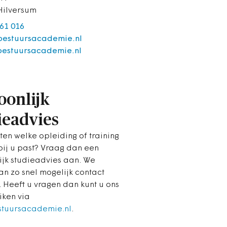
Hilversum
 61 016
estuursacademie.nl
bestuursacademie.nl
oonlijk
ieadvies
ten welke opleiding of training
 bij u past? Vraag dan een
ijk studieadvies aan. We
n zo snel mogelijk contact
. Heeft u vragen dan kunt u ons
iken via
stuursacademie.nl
.