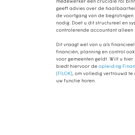
medewerker een cruciale rol binn
geeft advies over de haalbaarhei
de voortgang van de begrotingen b
nodig. Doet u dit structureel en 
controlerende accountant alleen 
Dit vraagt wel van u als financi
financiën, planning en control ook
voor gemeenten geldt. Wilt u hi
biedt hiervoor de
opleiding Finan
(FILOK)
, om volledig vertrouwd te
uw functie horen.