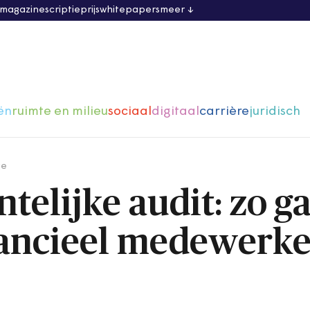
 magazine
scriptieprijs
whitepapers
meer
ën
ruimte en milieu
sociaal
digitaal
carrière
juridisch
ge
elijke audit: zo ga
inancieel medewerk