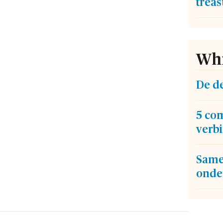
trea
Whi
De d
5 co
verb
Same
onde