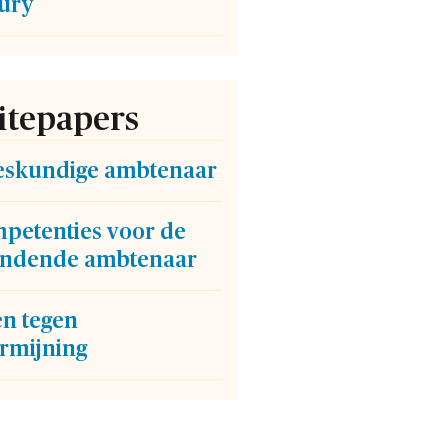
sury
tepapers
eskundige ambtenaar
mpetenties voor de
indende ambtenaar
n tegen
rmijning