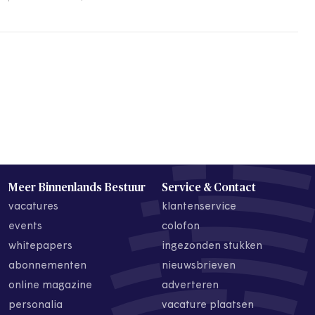
Meer Binnenlands Bestuur
Service & Contact
vacatures
klantenservice
events
colofon
whitepapers
ingezonden stukken
abonnementen
nieuwsbrieven
online magazine
adverteren
personalia
vacature plaatsen