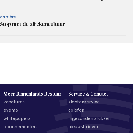
carrière
Stop met de afrekencultuur
Meer Binnenlands Bestuur
Service & Contact
vacatures
klantenservice
events
colofon
whitepapers
ingezonden stukken
abonnementen
nieuwsbrieven