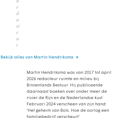
R
e
d
a
ct
e
u
r
Bekijk alles van Martin Hendriksma
Martin Hendriksma was van 2017 tot april
2026 redacteur ruimte en milieu bij
Binnenlands Bestuur. Hij publiceerde
daarnaast boeken over onder meer de
rivier de Rijn en de Nederlandse kust.
Februari 2024 verscheen van zijn hand:
'Het geheim van Bols. Hoe de oorlog een
familiebedrijf verscheurt'.