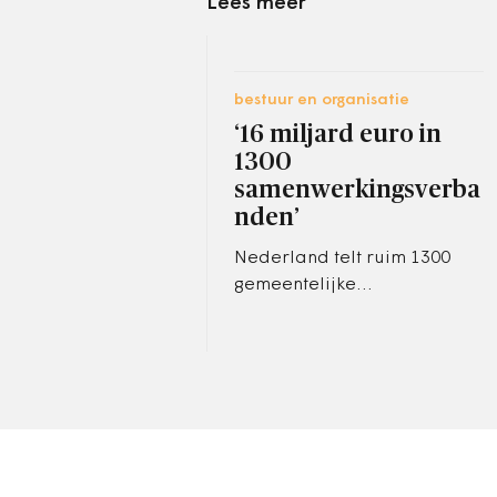
Lees meer
bestuur en organisatie
‘16 miljard euro in
1300
samenwerkingsverba
nden’
Nederland telt ruim 1300
gemeentelijke
samenwerkingsverbanden
en die vormen een
kostenpost van minstens 16
miljard euro. Dat blijkt uit…