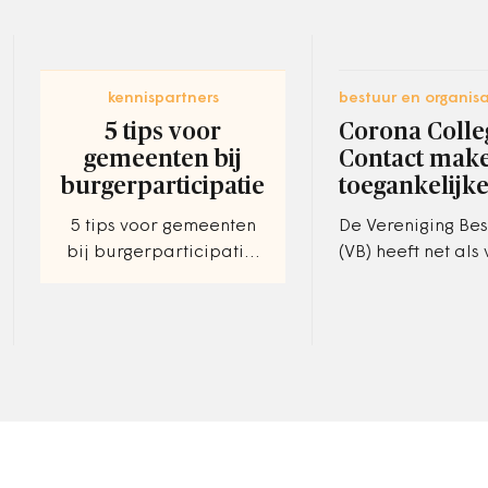
kennispartners
bestuur en organisa
5 tips voor
Corona Colle
gemeenten bij
Contact mak
burgerparticipatie
toegankelijke
5 tips voor gemeenten
De Vereniging Be
bij burgerparticipatie.
(VB) heeft net als
Waar moet je allemaal
wetenschappers g
rekening mee houden?
vanuit de eigen d
hun licht laten sc