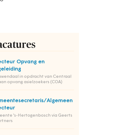
acatures
ecteur Opvang en
eleiding
wendaal in opdracht van Centraal
an opvang asielzoekers (COA)
meentesecretaris/Algemeen
ecteur
ente 's-Hertogenbosch via Geerts
rtners