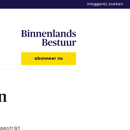
inloggen
zoeken
abonneer nu
n
gestrikt