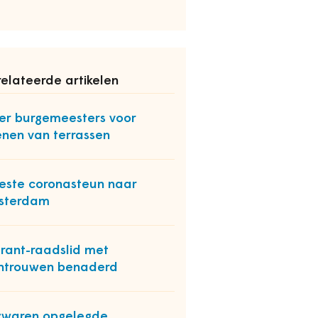
elateerde artikelen
r burgemeesters voor
nen van terrassen
ste coronasteun naar
sterdam
rant-raadslid met
ntrouwen benaderd
zwaren opgelegde