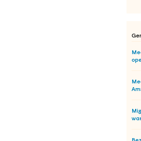
Ger
Mee
ope
Mee
Am
Mig
wa
Be