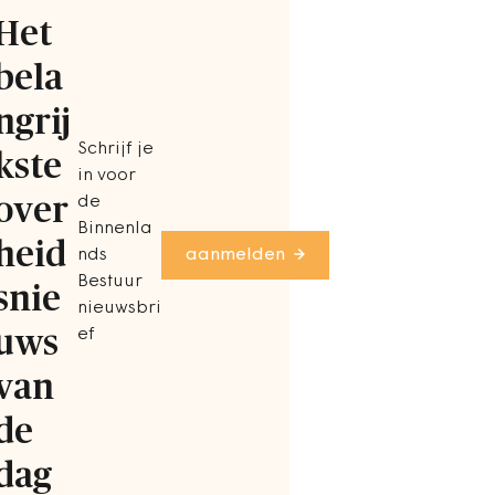
Het
bela
ngrij
Schrijf je
kste
in voor
over
de
Binnenla
heid
nds
aanmelden
Bestuur
snie
nieuwsbri
uws
ef
van
de
dag