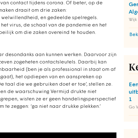
 van contact tijdens corona. Of beter, op de
Gem
 maken draait om drie zaken:
Alg
welwillendheid, en gedeelde spelregels.
Wijk
het virus, de schaal van de pandemie en het
oeilijk om die zaken overeind te houden.
Bek
ar desondanks aan kunnen werken. Daarvoor zijn
 zeven zogeheten contactsleutels. Daarbij kan
K
aarheid (ben je als professional in staat om af
 gaat), het opdiepen van en aanspreken op
e taal die we gebruiken doet er toe’, stellen ze.
Een
nsen de waarschuwing Vermijd drukte niet
uit
egrepen, wisten ze er geen handelingsperspectief
1
m te zeggen: ‘ga niet naar drukke plekken.’
Go 