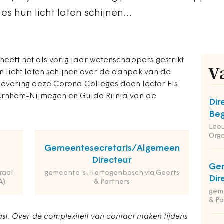
nes hun licht laten schijnen…
heeft net als vorig jaar wetenschappers gestrikt
V
un licht laten schijnen over de aanpak van de
levering deze Corona Colleges doen lector Els
Arnhem-Nijmegen en Guido Rijnja van de
Dir
Beg
Leeu
Orga
Gemeentesecretaris/Algemeen
Directeur
Ge
raal
gemeente 's-Hertogenbosch via Geerts
Dir
A)
& Partners
geme
& Pa
st. Over de complexiteit van contact maken tijdens