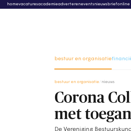
home
vacatures
academie
adverteren
events
nieuwsbrief
online
bestuur en organisatie
financi
bestuur en organisatie
/
nieuws
Corona Col
met toegank
De Vereniging Bestuurskunde