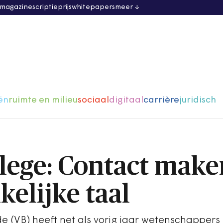
 magazine
scriptieprijs
whitepapers
meer
ën
ruimte en milieu
sociaal
digitaal
carrière
juridisch
lege: Contact make
elijke taal
 (VB) heeft net als vorig jaar wetenschappers 