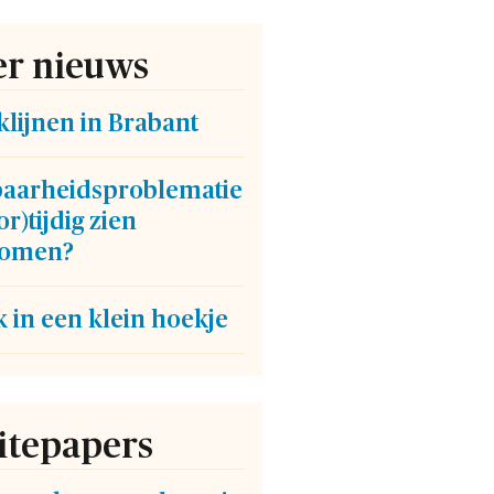
r nieuws
lijnen in Brabant
baarheidsproblematie
or)tijdig zien
omen?
 in een klein hoekje
tepapers