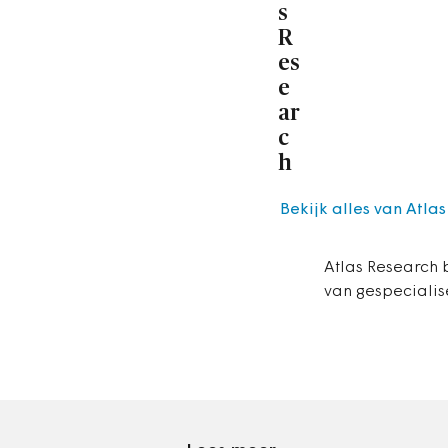
s
R
es
e
ar
c
h
Bekijk alles van Atla
Atlas Research 
van gespecialis