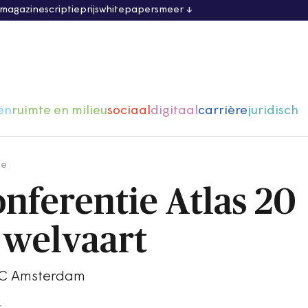
 magazine
scriptieprijs
whitepapers
meer
ën
ruimte en milieu
sociaal
digitaal
carrière
juridisch
ge
nferentie Atlas 20
 welvaart
 C Amsterdam
4