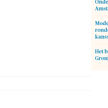
Onde
Amst
Mode
ron
kans
Het b
Gron