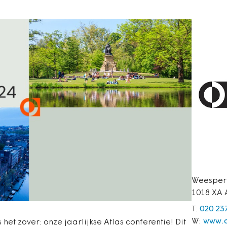
Weesper
1018 XA
T:
020 23
W:
www.a
t zover: onze jaarlijkse Atlas conferentie! Dit