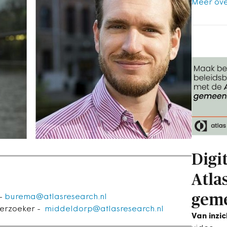
Meer ove
Digi
Atla
gem
 -
burema@atlasresearch.nl
derzoeker -
middeldorp@atlasresearch.nl
Van inzi