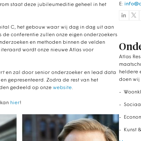
E:
info@a
rom staat deze jubileumeditie geheel in het
pital C, het gebouw waar wij dag in dag uit aan
 de conferentie zullen onze eigen onderzoekers
 onderzoeken en methoden binnen de velden
Onde
 uiteraard wordt onze nieuwe Atlas voor
Atlas Re
maatscha
heldere 
rt
en zal door senior onderzoeker en lead data
doen wij
en gepresenteerd. Zodra de rest van het
rden gedeeld op onze
website
.
- Woonkl
t kan
hier
!
- Sociaa
- Econo
- Kunst &