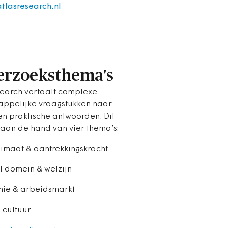
tlasresearch.nl
rzoeksthema's
search vertaalt complexe
ppelijke vraagstukken naar
en praktische antwoorden. Dit
 aan de hand van vier thema’s:
imaat & aantrekkingskracht
l domein & welzijn
mie & arbeidsmarkt
 cultuur