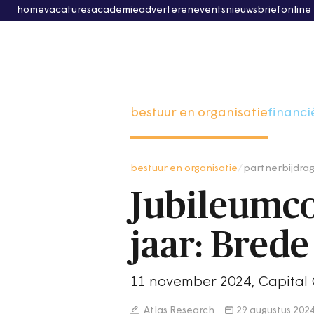
home
vacatures
academie
adverteren
events
nieuwsbrief
online
bestuur en organisatie
financi
bestuur en organisatie
/
partnerbijdra
Jubileumco
jaar: Brede
11 november 2024, Capital
Atlas Research
29 augustus 202