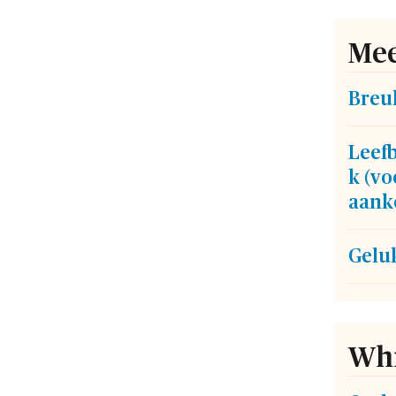
Mee
Breuk
Leef
k (vo
aank
Geluk
Whi