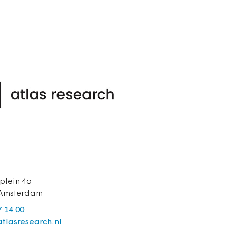
plein 4a
 Amsterdam
7 14 00
tlasresearch.nl