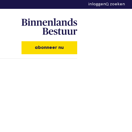
inloggen
zoeken
abonneer nu