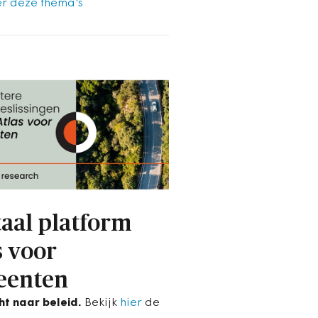
r deze thema's
taal platform
s voor
eenten
cht naar beleid.
Bekijk
hier
de