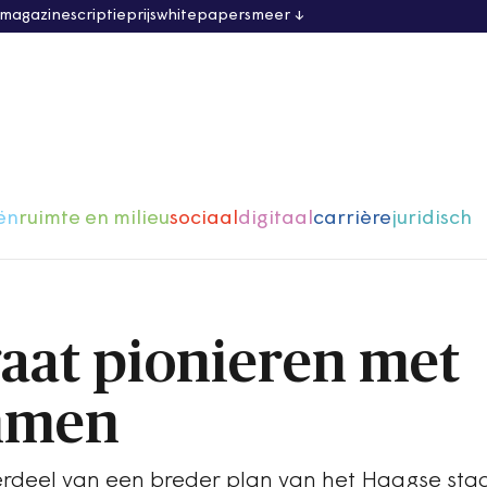
 magazine
scriptieprijs
whitepapers
meer
ën
ruimte en milieu
sociaal
digitaal
carrière
juridisch
aat pionieren met
mmen
erdeel van een breder plan van het Haagse sta