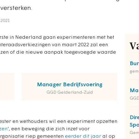
versterken.
 2021
rste in Nederland gaan experimenteren met het
V
teraadsverkiezingen van maart 2022 zal een
ijzen of die nieuwe aanpak toegevoegde waarde
Bu
gem
Manager Bedrijfsvoering
Man
GGD Gelderland-Zuid
GGD
Dir
ster en wethouders wil een experiment opzetten
Spo
zen
', een beweging die zich inzet voor
Gem
organisatie riep gemeenten
eerder dit jaar
al op