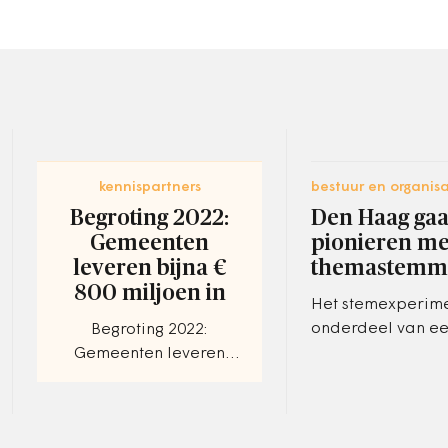
kennispartners
bestuur en organisa
Begroting 2022:
Den Haag gaa
Gemeenten
pionieren me
leveren bijna €
themastemm
800 miljoen in
Het stemexperime
onderdeel van e
Begroting 2022:
plan van het Haa
Gemeenten leveren
stadsbestuur om 
bijna € 800 miljoen in
democratie te ver