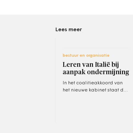
Lees meer
bestuur en organisatie
Leren van Italië bij
aanpak ondermijning
In het coalitieakkoord van
het nieuwe kabinet staat dat
voor het versterken van
veiligheid oplopend
structureel 1 miljard euro
is…