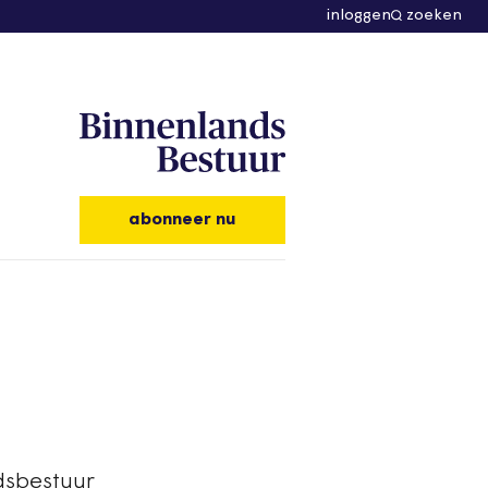
inloggen
zoeken
abonneer nu
dsbestuur