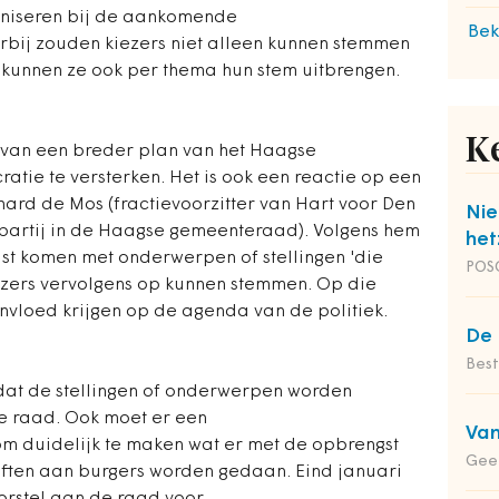
aniseren bij de aankomende
Bek
bij zouden kiezers niet alleen kunnen stemmen
 kunnen ze ook per thema hun stem uitbrengen.
K
 van een breder plan van het Haagse
tie te versterken. Het is ook een reactie op een
chard de Mos (fractievoorzitter van Hart voor Den
Nie
partij in de Haagse gemeenteraad). Volgens hem
het
ijst komen met onderwerpen of stellingen 'die
POS
zers vervolgens op kunnen stemmen. Op die
nvloed krijgen op de agenda van de politiek.
De 
Bes
 dat de stellingen of onderwerpen worden
e raad. Ook moet er een
Van
duidelijk te maken wat er met de opbrengst
Geer
often aan burgers worden gedaan. Eind januari