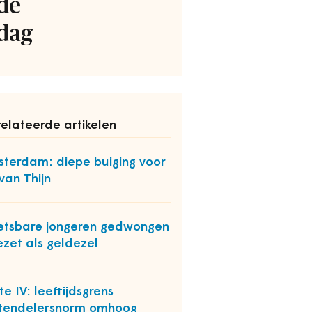
de
dag
elateerde artikelen
terdam: diepe buiging voor
van Thijn
tsbare jongeren gedwongen
ezet als geldezel
te IV: leeftijdsgrens
tendelersnorm omhoog