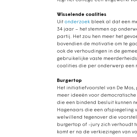
legt het college een uitgewerkt v
Wisselende coalities
Uit
onderzoek
bleek al dat een me
34 jaar – het stemmen op onderw
partij. Het zou hen meer het gevo
bovendien de motivatie om te ga
ook de verhoudingen in de gemee
gebruikelijke vaste meerderheids
coalities die per onderwerp een
Burgertop
Het initiatiefvoorstel van De Mos
meer ideeën voor democratische v
die een bindend besluit kunnen n
Hagenaars die een afspiegeling v
welwillend tegenover die voorstell
burgertop of -jury zich verhoudt t
komt er na de verkiezingen van 