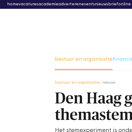
home
vacatures
academie
adverteren
events
nieuwsbrief
online
bestuur en organisatie
financi
bestuur en organisatie
/
nieuws
Den Haag g
themaste
Het stemexperiment is ond