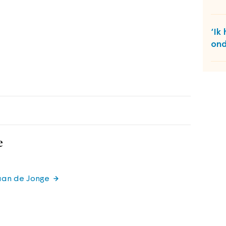
‘Ik
ond
e
iaan de Jonge