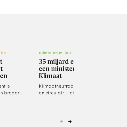
tie
ruimte en milieu
ruimt
t
35 miljard extra en
'Ui
t
een minister voor
Omg
en
Klimaat
opl
nt is
Klimaatneutraal, fossielvrij
Raad
en breder
en circulair. Het kabinet trekt
over
gse
35 miljard euro extra uit om
van 
de lokale
Nederland met
uit 
sterken.
klimaatmaatregelen klaar
Binn
voor de…
Ned