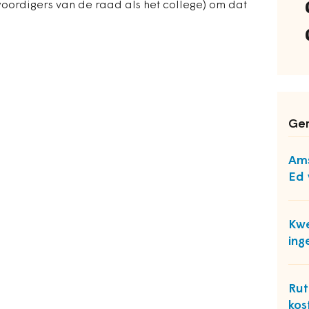
woordigers van de raad als het college) om dat
Ger
Ams
Ed 
Kwe
ing
Rut
kos