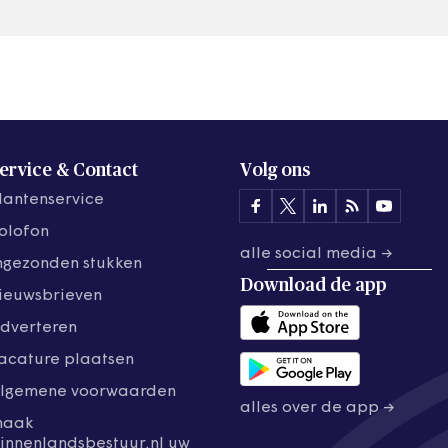
ervice & Contact
Volg ons
lantenservice
olofon
alle social media →
ngezonden stukken
Download de
app
ieuwsbrieven
dverteren
acature plaatsen
lgemene voorwaarden
alles over de app →
maak
innenlandsbestuur.nl uw