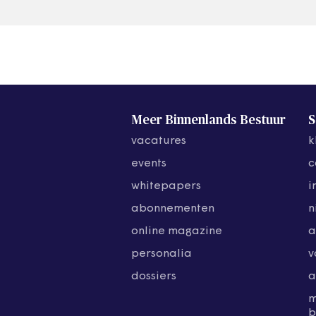
Meer Binnenlands Bestuur
S
vacatures
k
events
c
whitepapers
i
abonnementen
n
online magazine
a
personalia
v
dossiers
a
b