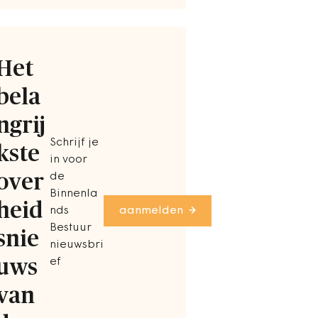
Het
bela
ngrij
Schrijf je
kste
in voor
over
de
Binnenla
heid
nds
aanmelden
Bestuur
snie
nieuwsbri
uws
ef
van