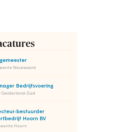
acatures
rgemeester
eente Nissewaard
ager Bedrijfsvoering
 Gelderland-Zuid
ecteur-bestuurder
rtbedrijf Hoorn BV
eente Hoorn