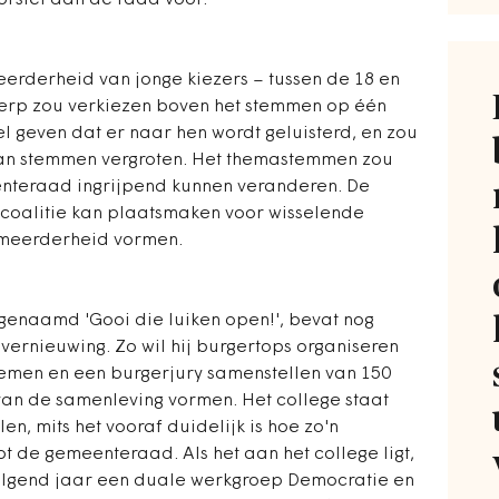
oorstel aan de raad voor.
erderheid van jonge kiezers – tussen de 18 en
erp zou verkiezen boven het stemmen op één
el geven dat er naar hen wordt geluisterd, en zou
an stemmen vergroten. Het themastemmen zou
nteraad ingrijpend kunnen veranderen. De
coalitie kan plaatsmaken voor wisselende
 meerderheid vormen.
, genaamd 'Gooi die luiken open!', bevat nog
ernieuwing. Zo wil hij burgertops organiseren
emen en een burgerjury samenstellen van 150
an de samenleving vormen. Het college staat
en, mits het vooraf duidelijk is hoe zo'n
ot de gemeenteraad. Als het aan het college ligt,
volgend jaar een duale werkgroep Democratie en