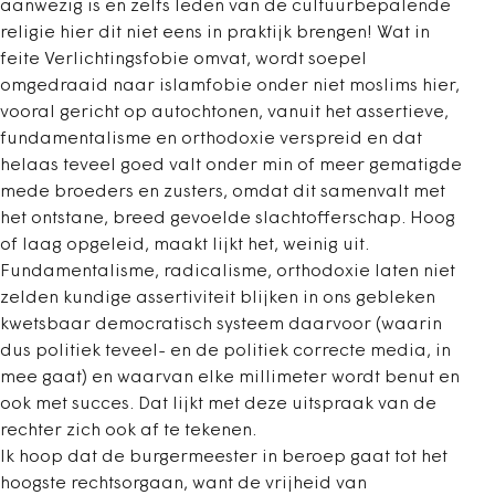
aanwezig is en zelfs leden van de cultuurbepalende
religie hier dit niet eens in praktijk brengen! Wat in
feite Verlichtingsfobie omvat, wordt soepel
omgedraaid naar islamfobie onder niet moslims hier,
vooral gericht op autochtonen, vanuit het assertieve,
fundamentalisme en orthodoxie verspreid en dat
helaas teveel goed valt onder min of meer gematigde
mede broeders en zusters, omdat dit samenvalt met
het ontstane, breed gevoelde slachtofferschap. Hoog
of laag opgeleid, maakt lijkt het, weinig uit.
Fundamentalisme, radicalisme, orthodoxie laten niet
zelden kundige assertiviteit blijken in ons gebleken
kwetsbaar democratisch systeem daarvoor (waarin
dus politiek teveel- en de politiek correcte media, in
mee gaat) en waarvan elke millimeter wordt benut en
ook met succes. Dat lijkt met deze uitspraak van de
rechter zich ook af te tekenen.
Ik hoop dat de burgermeester in beroep gaat tot het
hoogste rechtsorgaan, want de vrijheid van