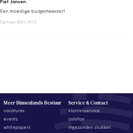
Piet Jansen
Een moedige burgemeester!
Op 4 juni 2019, 19:13
Meer Binnenlands Bestuur
Service & Contact
vacatures
klantenservice
events
colofon
whitepapers
ingezonden stukken