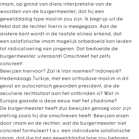
imam, op grond van diens interpretatie van de
woorden van de burgermeester, dat hij een
gewelddadig type moslim zou zijn. Ik begrijp uit de
tekst dat de rechter hierin is meegegaan. Aan de
andere kant wordt in de laatste alinea erkend, dat
een salafistische imam mogelijk onbedoeld kan leiden
tot radicalisering van jongeren. Dat bedoelde de
burgermeester uiteraard! Omschreef het zelfs
concreet!
Bewijzen hiervoor? Zal ik Iran noemen? Indonesië?
Hedendaags Turkije, met een orthodoxe moslim in dit
geval en autocratisch geworden president, die de
seculiere rechtsstaat aan het ontbinden is? Wat in
Europa gaande is deze eeuw met het jihadisme?
De burgermeester heeft dus bewijzen genoeg voor zijn
stelling zoals hij die omschreven heeft. Bewijzen eisen
door imam en de rechter, wat de burgermeester niet
concreet formuleert t.a.v. een individuele salafistische
imam, dat die tot een gewelddadig type zou behoren,