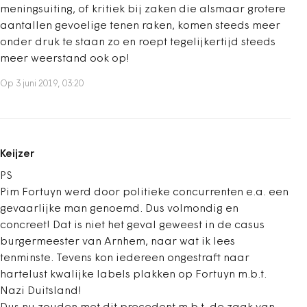
meningsuiting, of kritiek bij zaken die alsmaar grotere
aantallen gevoelige tenen raken, komen steeds meer
onder druk te staan zo en roept tegelijkertijd steeds
meer weerstand ook op!
Op 3 juni 2019, 03:20
Keijzer
PS
Pim Fortuyn werd door politieke concurrenten e.a. een
gevaarlijke man genoemd. Dus volmondig en
concreet! Dat is niet het geval geweest in de casus
burgermeester van Arnhem, naar wat ik lees
tenminste. Tevens kon iedereen ongestraft naar
hartelust kwalijke labels plakken op Fortuyn m.b.t.
Nazi Duitsland!