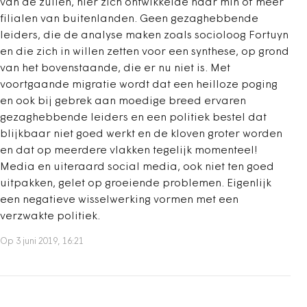
van de zuilen, hier zich ontwikkelde naar min of meer
filialen van buitenlanden. Geen gezaghebbende
leiders, die de analyse maken zoals socioloog Fortuyn
en die zich in willen zetten voor een synthese, op grond
van het bovenstaande, die er nu niet is. Met
voortgaande migratie wordt dat een heilloze poging
en ook bij gebrek aan moedige breed ervaren
gezaghebbende leiders en een politiek bestel dat
blijkbaar niet goed werkt en de kloven groter worden
en dat op meerdere vlakken tegelijk momenteel!
Media en uiteraard social media, ook niet ten goed
uitpakken, gelet op groeiende problemen. Eigenlijk
een negatieve wisselwerking vormen met een
verzwakte politiek.
Op 3 juni 2019, 16:21