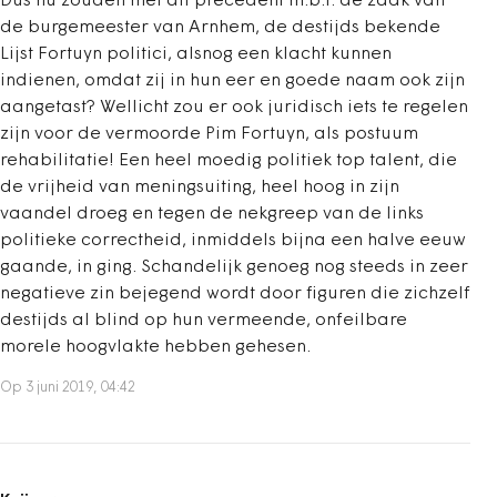
Dus nu zouden met dit precedent m.b.t. de zaak van
de burgemeester van Arnhem, de destijds bekende
Lijst Fortuyn politici, alsnog een klacht kunnen
indienen, omdat zij in hun eer en goede naam ook zijn
aangetast? Wellicht zou er ook juridisch iets te regelen
zijn voor de vermoorde Pim Fortuyn, als postuum
rehabilitatie! Een heel moedig politiek top talent, die
de vrijheid van meningsuiting, heel hoog in zijn
vaandel droeg en tegen de nekgreep van de links
politieke correctheid, inmiddels bijna een halve eeuw
gaande, in ging. Schandelijk genoeg nog steeds in zeer
negatieve zin bejegend wordt door figuren die zichzelf
destijds al blind op hun vermeende, onfeilbare
morele hoogvlakte hebben gehesen.
Op 3 juni 2019, 04:42