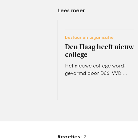
Lees meer
bestuur en organisatie
Den Haag heeft nieuw
college
Het nieuwe college wordt
gevormd door D66, VVD,
GroenLinks, CDA en PvdA. Zij
zitten ook in de vorige
coalitie.
Reacties:
2