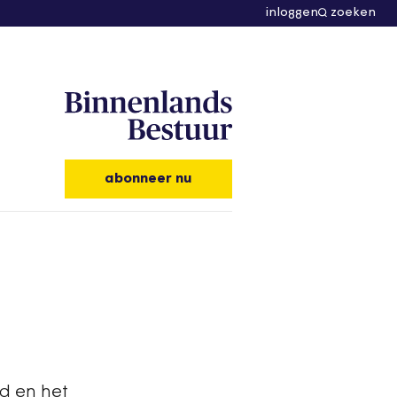
inloggen
zoeken
abonneer nu
d en het