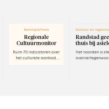
kennispartners
bestuur en organisa
Regionale
Randstad geef
Cultuurmonitor
thuis bij asi
Ruim 70 indicatoren over
Het noorden is st
het culturele aanbod,
oververtegenwoor
participatie en
de asielopvang. 
geldstromen.
Randstad en het 
laten het afweten