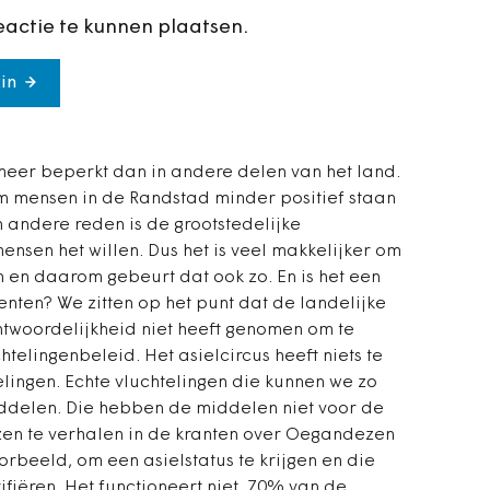
eactie te kunnen plaatsen.
in
 meer beperkt dan in andere delen van het land.
m mensen in de Randstad minder positief staan
n andere reden is de grootstedelijke
sen het willen. Dus het is veel makkelijker om
 en daarom gebeurt dat ook zo. En is het een
nten? We zitten op het punt dat de landelijke
ntwoordelijkheid niet heeft genomen om te
telingenbeleid. Het asielcircus heeft niets te
lingen. Echte vluchtelingen die kunnen we zo
ddelen. Die hebben de middelen niet voor de
ezen te verhalen in de kranten over Oegandezen
orbeeld, om een asielstatus te krijgen en die
erifiëren. Het functioneert niet. 70% van de