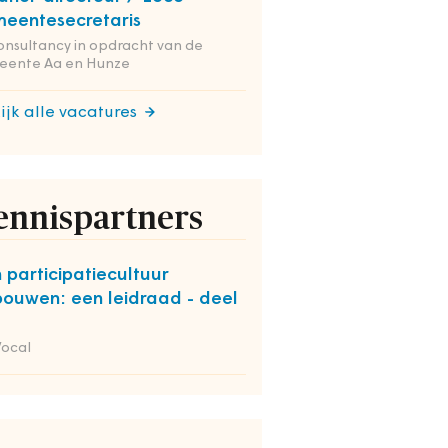
eentesecretaris
onsultancy in opdracht van de
eente Aa en Hunze
ijk alle vacatures
ennispartners
 participatiecultuur
bouwen: een leidraad - deel
Vocal