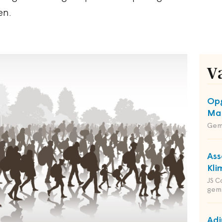
en.
V
Opg
Maa
Gem
Ass
Kli
JS C
gem
Adj