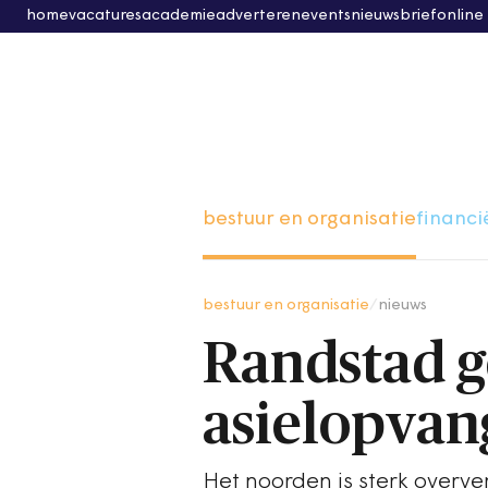
home
vacatures
academie
adverteren
events
nieuwsbrief
online
bestuur en organisatie
financi
bestuur en organisatie
/
nieuws
Randstad ge
asielopvan
Het noorden is sterk overv