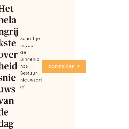
Het
bela
ngrij
Schrijf je
kste
in voor
over
de
Binnenla
heid
nds
aanmelden
Bestuur
snie
nieuwsbri
uws
ef
van
de
dag