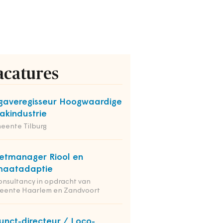
acatures
averegisseur Hoogwaardige
kindustrie
eente Tilburg
etmanager Riool en
maatadaptie
onsultancy in opdracht van
eente Haarlem en Zandvoort
unct-directeur / Loco-