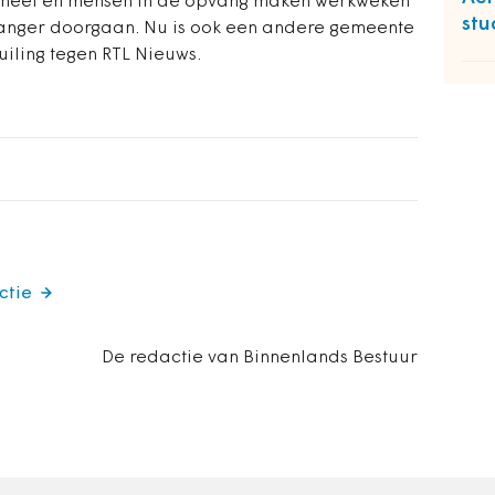
soneel en mensen in de opvang maken werkweken
stu
t langer doorgaan. Nu is ook een andere gemeente
uiling tegen RTL Nieuws.
ctie
De redactie van Binnenlands Bestuur