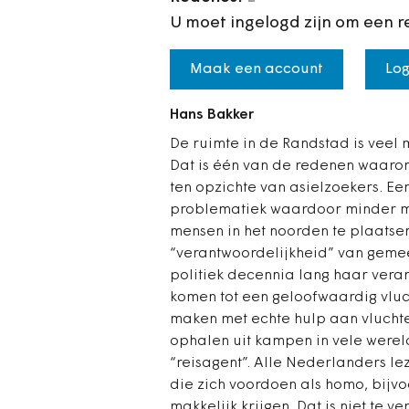
U moet ingelogd zijn om een r
Maak een account
Log
Hans Bakker
De ruimte in de Randstad is veel
Dat is één van de redenen waaro
ten opzichte van asielzoekers. Ee
problematiek waardoor minder men
mensen in het noorden te plaatsen
“verantwoordelijkheid” van gemee
politiek decennia lang haar vera
komen tot een geloofwaardig vluch
maken met echte hulp aan vluchte
ophalen uit kampen in vele werel
“reisagent”. Alle Nederlanders l
die zich voordoen als homo, bijvo
makkelijk krijgen. Dat is niet te v