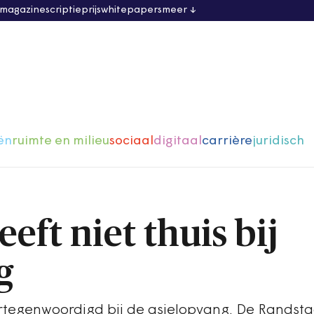
 magazine
scriptieprijs
whitepapers
meer
ën
ruimte en milieu
sociaal
digitaal
carrière
juridisch
eft niet thuis bij
g
ertegenwoordigd bij de asielopvang. De Randsta