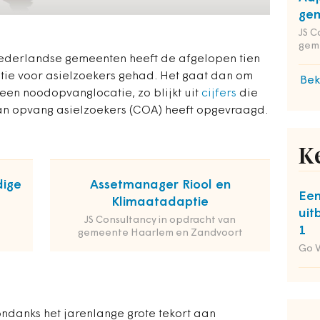
gem
JS C
gem
ederlandse gemeenten heeft de afgelopen tien
tie voor asielzoekers gehad. Het gaat dan om
Bek
een noodopvanglocatie, zo blijkt uit
cijfers
die
an opvang asielzoekers (COA) heeft opgevraagd.
K
dige
Assetmanager Riool en
Een
Klimaatadaptie
uit
JS Consultancy in opdracht van
1
gemeente Haarlem en Zandvoort
Go 
ndanks het jarenlange grote tekort aan