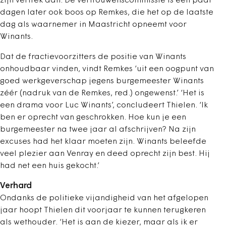
zijn vertrek aan. De vertrouwenscommissie is een paar
dagen later ook boos op Remkes, die het op de laatste
dag als waarnemer in Maastricht opneemt voor
Winants.
Dat de fractievoorzitters de positie van Winants
onhoudbaar vinden, vindt Remkes ‘uit een oogpunt van
goed werkgeverschap jegens burgemeester Winants
zéér (nadruk van de Remkes, red.) ongewenst.’ ‘Het is
een drama voor Luc Winants’, concludeert Thielen. ‘Ik
ben er oprecht van geschrokken. Hoe kun je een
burgemeester na twee jaar al afschrijven? Na zijn
excuses had het klaar moeten zijn. Winants beleefde
veel plezier aan Venray en deed oprecht zijn best. Hij
had net een huis gekocht.’
Verhard
Ondanks de politieke vijandigheid van het afgelopen
jaar hoopt Thielen dit voorjaar te kunnen terugkeren
als wethouder. ‘Het is aan de kiezer, maar als ik er