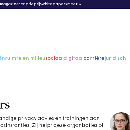
 magazine
scriptieprijs
whitepapers
meer
ën
ruimte en milieu
sociaal
digitaal
carrière
juridisch
rs
standige privacy advies en trainingen aan
nstanties. Zij helpt deze organisaties bij