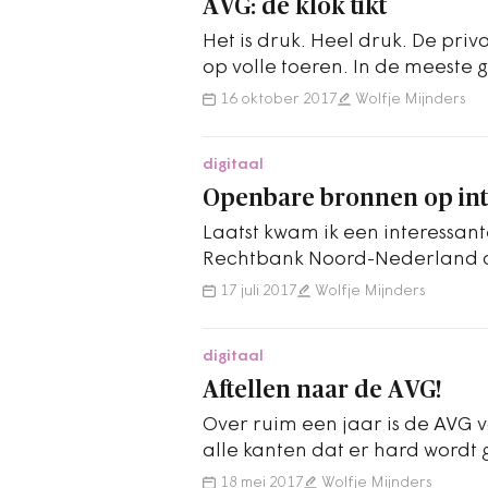
AVG: de klok tikt
Het is druk. Heel druk. De pri
op volle toeren. In de meeste 
inmiddels wel iemand aanges
16 oktober 2017
Wolfje Mijnders
digitaal
Openbare bronnen op int
Laatst kwam ik een interessan
Rechtbank Noord-Nederland o
persoonsgegevens uit openb
17 juli 2017
Wolfje Mijnders
digitaal
Aftellen naar de AVG!
Over ruim een jaar is de AVG v
alle kanten dat er hard wordt 
gemeente zijn we bezig priva
18 mei 2017
Wolfje Mijnders