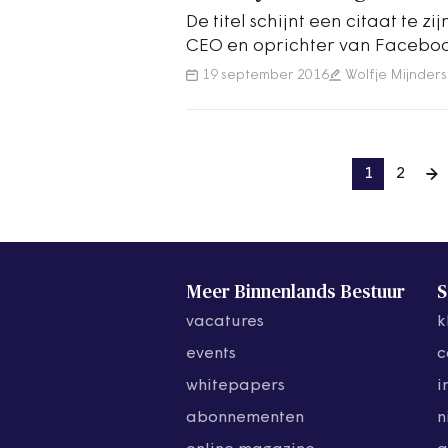
De titel schijnt een citaat te z
CEO en oprichter van Facebook
inderdaad niet bekend staat 
19 september 2016
Wolfje Mijnders
1
2
Meer Binnenlands Bestuur
S
vacatures
k
events
c
whitepapers
i
abonnementen
n