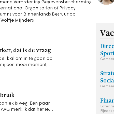
emene Verordening Gegevensbescherming.
nternational Organisation of Privacy
 columns voor Binnenlands Bestuur op
n Wolfje Mijnders
Vac
Dire
er, dat is de vraag
Spor
e ik al om in te gaan op
Gemeen
k mij een mooi moment,
er in…
Strat
Soci
Gemeent
sbruik
Finan
paniek is weg. Een paar
Latenti
VG merk ik dat het iets
Pijnack