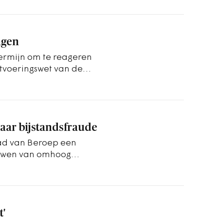
ngen
termijn om te reageren
tvoeringswet van de
naar bijstandsfraude
ad van Beroep een
auwen van omhoog
 heeft de CRvB
t'