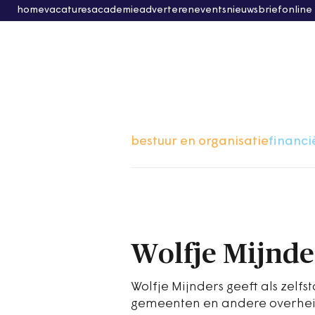
home
vacatures
academie
adverteren
events
nieuwsbrief
online
bestuur en organisatie
financi
Wolfje Mijnde
Wolfje Mijnders geeft als zelf
gemeenten en andere overheidsi