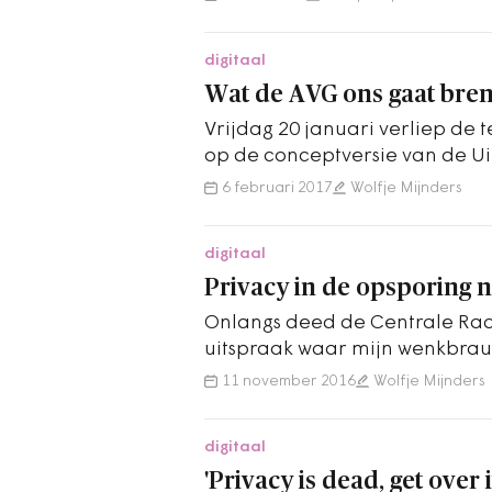
digitaal
Wat de AVG ons gaat bre
Vrijdag 20 januari verliep de 
op de conceptversie van de Ui
Algemene verordening…
6 februari 2017
Wolfje Mijnders
digitaal
Privacy in de opsporing 
Onlangs deed de Centrale Ra
uitspraak waar mijn wenkbr
gingen. Op 13 september 2016
11 november 2016
Wolfje Mijnders
namelijk…
digitaal
'Privacy is dead, get over i