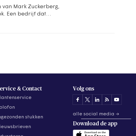
ijn van Mark Zuckerberg,
. Een bedrijf dat
als…
ervice & Contact
Volg ons
lantenservice
olofon
alle social media →
ngezonden stukken
Download de
app
ieuwsbrieven