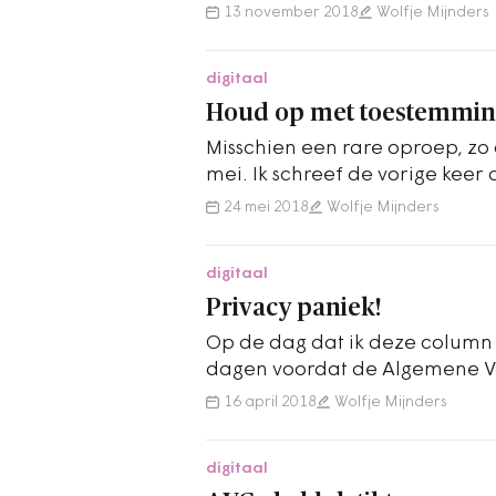
rustiger is geworden rondom…
13 november 2018
Wolfje Mijnders
digitaal
Houd op met toestemmin
Misschien een rare oproep, zo
mei. Ik schreef de vorige keer 
heerst. In die paniek zie ik…
24 mei 2018
Wolfje Mijnders
digitaal
Privacy paniek!
Op de dag dat ik deze column s
dagen voordat de Algemene V
Gegevensbescherming (AVG) v
16 april 2018
Wolfje Mijnders
digitaal