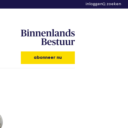
inloggen
zoeken
abonneer nu