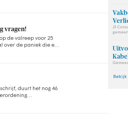
Vakb
Verli
JS Cons
g vragen!
gemeen
 op de valreep voor 25
al over de paniek die er
Uitv
Kabe
Gemeen
Bekijk
chrijf, duurt het nog 46
erordening
an kracht wordt.…