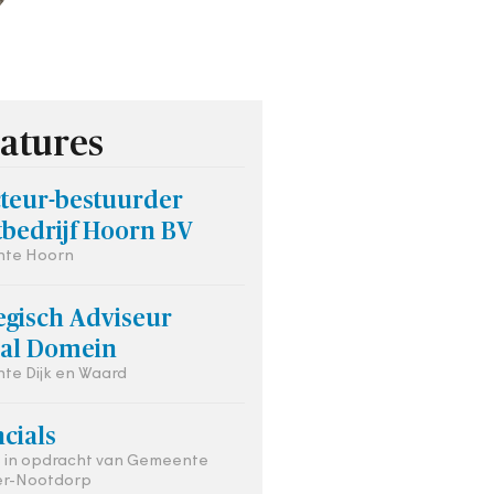
atures
cteur-bestuurder
tbedrijf Hoorn BV
te Hoorn
egisch Adviseur
aal Domein
e Dijk en Waard
cials
s in opdracht van Gemeente
er-Nootdorp