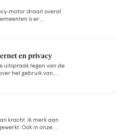
vacy-motor draait overal
gemeenten is er
teld die…
ernet en privacy
te uitspraak tegen van de
ver het gebruik van
are bronnen…
an kracht. Ik merk aan
gewerkt. Ook in onze
cy nog…