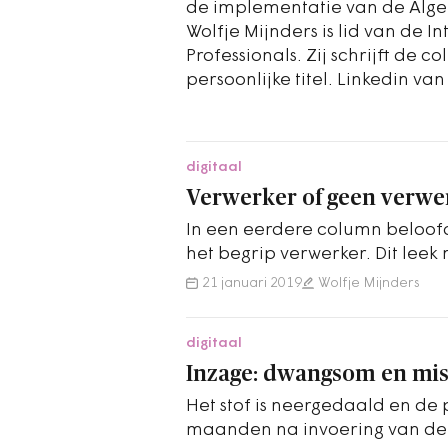
de implementatie van de Alg
Wolfje Mijnders is lid van de I
Professionals. Zij schrijft de
persoonlijke titel. Linkedin va
digitaal
Verwerker of geen verwerk
In een eerdere column beloofd
het begrip verwerker. Dit lee
omdat de voorzieningenrecht
21 januari 2019
Wolfje Mijnders
digitaal
Inzage: dwangsom en mi
Het stof is neergedaald en de 
maanden na invoering van de A