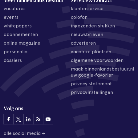
Meer Binnenlands Bestuur
Service & Contact
vacatures
klantenservice
events
colofon
whitepapers
ingezonden stukken
abonnementen
nieuwsbrieven
online magazine
adverteren
personalia
vacature plaatsen
dossiers
algemene voorwaarden
maak binnenlandsbestuur.nl
uw google-favoriet
privacy statement
privacyinstellingen
Volg ons
alle social media →