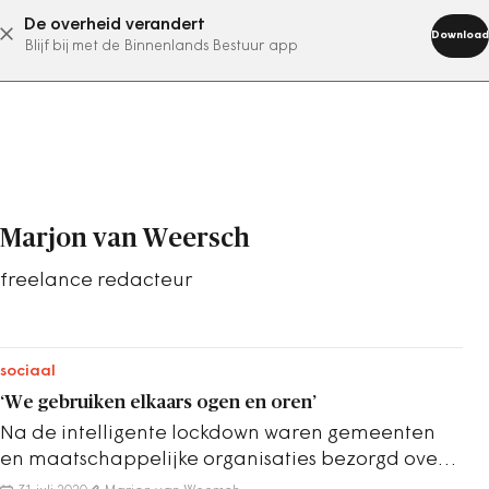
De overheid verandert
abonneer nu
Download
Blijf bij met de Binnenlands Bestuur app
Marjon van Weersch
freelance redacteur
sociaal
‘We gebruiken elkaars ogen en oren’
Na de intelligente lockdown waren gemeenten
en maatschappelijke organisaties bezorgd over
de gevolgen voor kwetsbare bewoners. Welke…