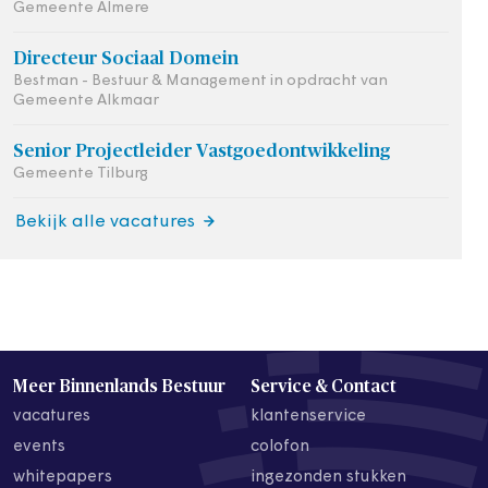
Gemeente Almere
Directeur Sociaal Domein
Bestman - Bestuur & Management in opdracht van
Gemeente Alkmaar
Senior Projectleider Vastgoedontwikkeling
Gemeente Tilburg
Bekijk alle vacatures
Meer Binnenlands Bestuur
Service & Contact
vacatures
klantenservice
events
colofon
whitepapers
ingezonden stukken