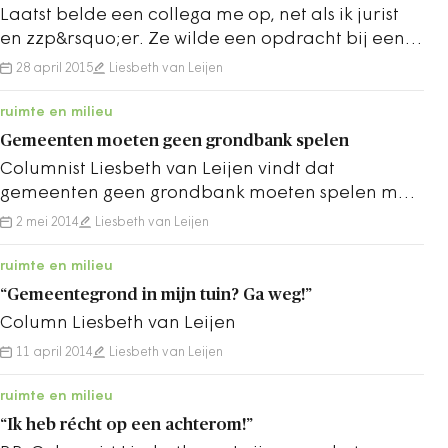
Laatst belde een collega me op, net als ik jurist
en zzp&rsquo;er. Ze wilde een opdracht bij een
gemeente aan me overdragen:&nbsp;"Ik heb…
28 april 2015
Liesbeth van Leijen
ruimte en milieu
Gemeenten moeten geen grondbank spelen
Columnist Liesbeth van Leijen vindt dat
gemeenten geen grondbank moeten spelen met
gemeentegroen waar ze even geen publieke
2 mei 2014
Liesbeth van Leijen
taak zien voor…
ruimte en milieu
“Gemeentegrond in mijn tuin? Ga weg!”
Column Liesbeth van Leijen
11 april 2014
Liesbeth van Leijen
ruimte en milieu
“Ik heb récht op een achterom!”