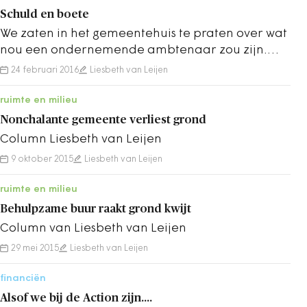
Schuld en boete
We zaten in het gemeentehuis te praten over wat
nou een ondernemende ambtenaar zou zijn.
Want deze Brabantse gemeente had ambities
24 februari 2016
Liesbeth van Leijen
en…
ruimte en milieu
Nonchalante gemeente verliest grond
Column Liesbeth van Leijen
9 oktober 2015
Liesbeth van Leijen
ruimte en milieu
Behulpzame buur raakt grond kwijt
Column van Liesbeth van Leijen
29 mei 2015
Liesbeth van Leijen
financiën
Alsof we bij de Action zijn....