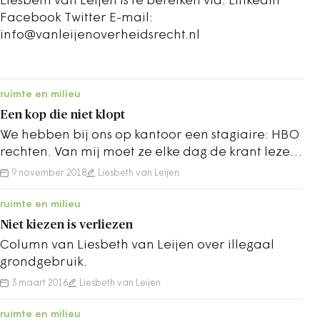
Liesbeth van Leijen is te bereiken via: LinkedIn
Facebook Twitter E-mail:
info@vanleijenoverheidsrecht.nl
ruimte en milieu
Een kop die niet klopt
We hebben bij ons op kantoor een stagiaire: HBO
rechten. Van mij moet ze elke dag de krant lezen.
Doel daarvan is dat ze leert om met…
9 november 2018
Liesbeth van Leijen
ruimte en milieu
Niet kiezen is verliezen
Column van Liesbeth van Leijen over illegaal
grondgebruik.
3 maart 2016
Liesbeth van Leijen
ruimte en milieu