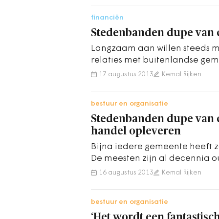
financiën
Stedenbanden dupe van c
Langzaam aan willen steeds 
relaties met buitenlandse gem
druk van bezuinigingen of pol
17 augustus 2013
Kemal Rijken
bestuur en organisatie
Stedenbanden dupe van cr
handel opleveren
Bijna iedere gemeente heeft 
De meesten zijn al decennia o
16 augustus 2013
Kemal Rijken
bestuur en organisatie
‘Het wordt een fantastisc