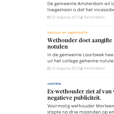
De gemeente Amsterdam wil l
toegestaan is dat het incasso
stad rijdt met een camera-au
22 augustus 2013
Kemal Rijken
bestuur en organisatie
Wethouder doet aangifte
notulen
In de gemeente Laarbeek hee
uit het college geheime notul
Dagblad gelekt over onterech
22 augustus 2013
Kemal Rijken
carrière
Ex-wethouder ziet af va
negatieve publiciteit.
Voormalig wethouder Marleen
stapte na drie maanden op e