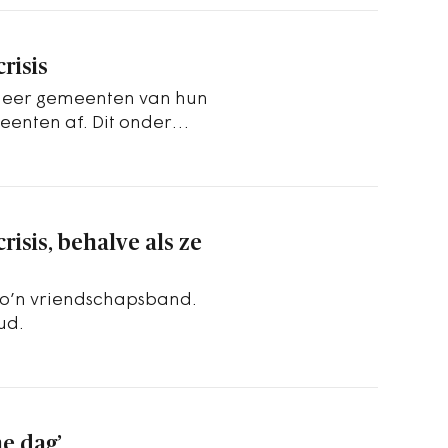
risis
meer gemeenten van hun
eenten af. Dit onder
itieke…
isis, behalve als ze
zo’n vriendschapsband.
ud.
he dag’