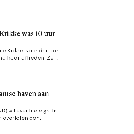
 ze nog…
Krikke was 10 uur
ne Krikke is minder dan
na haar aftreden. Ze
au.…
erdamse haven aan
) wil eventuele gratis
m overlaten aan
overheid.