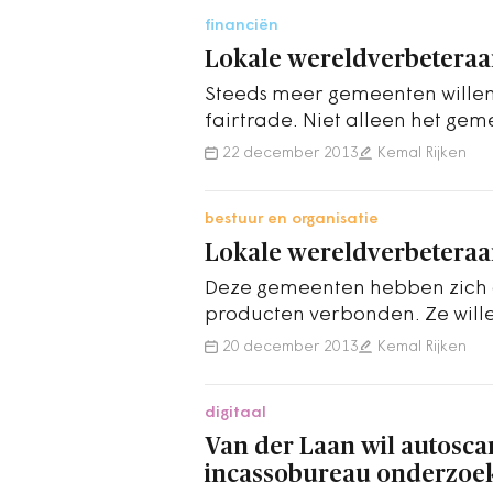
financiën
Lokale wereldverbeteraa
Steeds meer gemeenten willen 
fairtrade. Niet alleen het ge
de Max Havelaarkoffie, ook l
22 december 2013
Kemal Rijken
bestuur en organisatie
Lokale wereldverbeteraa
Deze gemeenten hebben zich o
producten verbonden. Ze willen
aloude gedachte van…
20 december 2013
Kemal Rijken
digitaal
Van der Laan wil autosc
incassobureau onderzoe