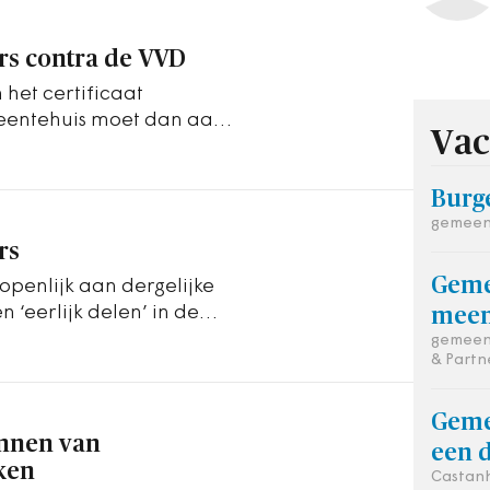
rs contra de VVD
het certificaat
meentehuis moet dan aan
Vac
okale…
Burg
gemeen
rs
Geme
penlijk aan dergelijke
 ‘eerlijk delen’ in de
meen
gemeent
& Partn
Geme
annen van
een d
ken
Castan