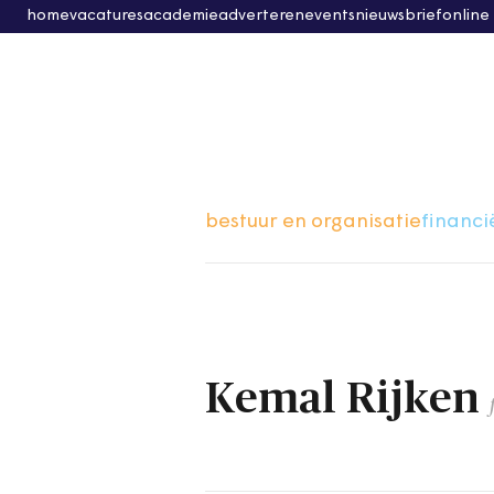
home
vacatures
academie
adverteren
events
nieuwsbrief
online
bestuur en organisatie
financi
Kemal Rijken