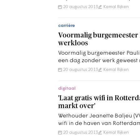
wachtgeld. Na een jaar heeft
20 augustus 2013
Kemal Rijken
carrière
Voormalig burgemeester 
werkloos
Voormalig burgemeester Pauli
een dag zonder werk geweest 
heeft haar eigen adviesbure
20 augustus 2013
Kemal Rijken
digitaal
'Laat gratis wifi in Rott
markt over'
Wethouder Jeanette Baljeu (VVD
wifi in de haven van Rotterda
marktpartijen en niet aan de 
20 augustus 2013
Kemal Rijken