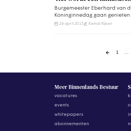
Burgemeester Eberhard van d
Koninginnedag gaan genieten
de Dam en de twee grote fees
26 april 2013
Kemal Rijken
1
…
Meer Binnenlands Bestuur
S
vacatures
k
events
c
whitepapers
i
abonnementen
n