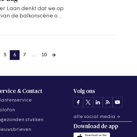
er Laan denkt dat we op
 van de balkonscène op
ten in de…
5
6
7
…
10
ervice & Contact
Volg ons
lantenservice
olofon
alle social media →
ngezonden stukken
Download de
app
ieuwsbrieven