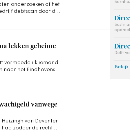
Bernhe
aten onderzoeken of het
bedrijf debtscan door de
Dire
to die…
Bestman
opdrac
 na lekken geheime
Dire
Delft v
ft vermoedelijk iemand
Bekijk
en naar het Eindhovens
te…
n wachtgeld vanwege
 Huizingh van Deventer
n had zodoende recht op