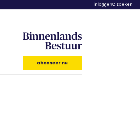
inloggen
zoeken
abonneer nu