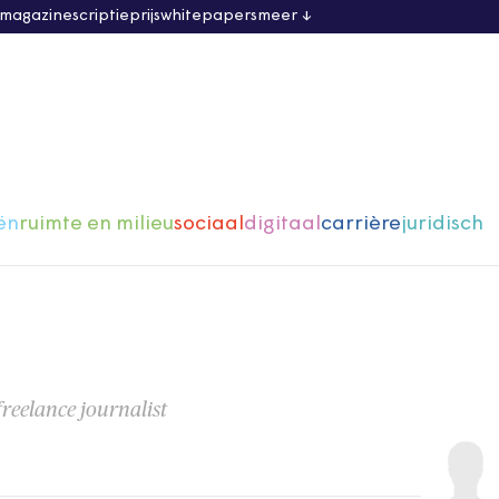
 magazine
scriptieprijs
whitepapers
meer
ën
ruimte en milieu
sociaal
digitaal
carrière
juridisch
freelance journalist