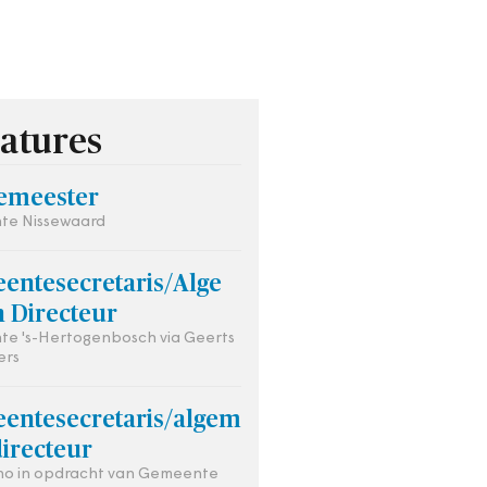
atures
emeester
te Nissewaard
entesecretaris/Alge
 Directeur
e 's-Hertogenbosch via Geerts
ers
entesecretaris/algem
irecteur
ho in opdracht van Gemeente